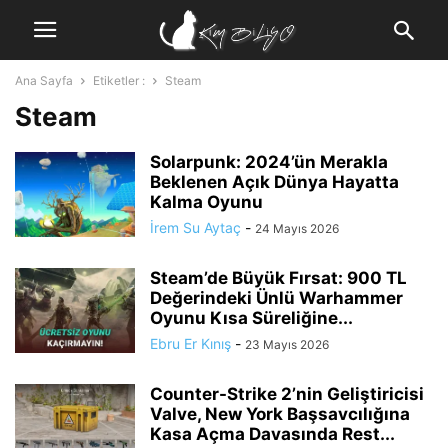
Ana Sayfa
Etiketler :
Steam
Steam
Solarpunk: 2024’ün Merakla
Beklenen Açık Dünya Hayatta
Kalma Oyunu
İrem Su Aytaç
-
24 Mayıs 2026
Steam’de Büyük Fırsat: 900 TL
Değerindeki Ünlü Warhammer
Oyunu Kısa Süreliğine...
Ebru Er Kınış
-
23 Mayıs 2026
Counter-Strike 2’nin Geliştiricisi
Valve, New York Başsavcılığına
Kasa Açma Davasında Rest...