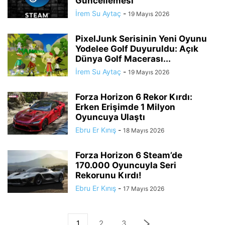
Güncellemesi
İrem Su Aytaç
-
19 Mayıs 2026
PixelJunk Serisinin Yeni Oyunu
Yodelee Golf Duyuruldu: Açık
Dünya Golf Macerası...
İrem Su Aytaç
-
19 Mayıs 2026
Forza Horizon 6 Rekor Kırdı:
Erken Erişimde 1 Milyon
Oyuncuya Ulaştı
Ebru Er Kınış
-
18 Mayıs 2026
Forza Horizon 6 Steam’de
170.000 Oyuncuyla Seri
Rekorunu Kırdı!
Ebru Er Kınış
-
17 Mayıs 2026
1
2
3