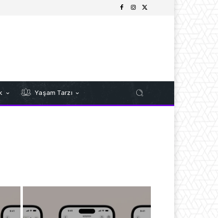
k
Yaşam Tarzı