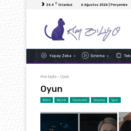
C
24.4
İstanbul
6 Ağustos 2026 | Perşembe
Yapay Zeka
Sinema
Tekn
Ana Sayfa
Oyun
Oyun
Bilim
Müzik
Otomobil
Sinema
Spor