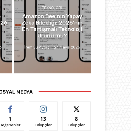
TEKNOLOJI
e
Amazon Bee’nin Yapay
026
Zeka Bilekliği: 2026’nın
En Tartışmalı Teknoloji
Ürünü mü?
6
İrem Su Aytaç
-
24 Mayıs 2026
OSYAL MEDYA
1
13
8
Beğenenler
Takipçiler
Takipçiler