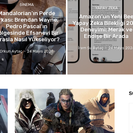
SINEMA
YAPAY ZEKA
Mandalorian’ın Perde
Amazon’un Yeni Be
rkası: Brendan Wayne,
Yapay Zeka Bilekliği 2
Pedro Pascal’ın
Deneyimi: Merak ve
ölgesinde Efsanevi Bir
Endişe Bir Arada
rasla Nasıl Yükseliyor?
İrem Su Aytaç
-
24 Mayıs 202
Orkun Aytaç
-
24 Mayıs 2026
S