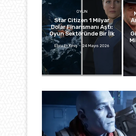
OYUN
Star Citizen 1 Milyar
A
Dolar Finansmanı Aştı:
Oyun Sektöründe Bir İlk
G
Mi
Ebru Er Kınış
-
24 Mayıs 2026