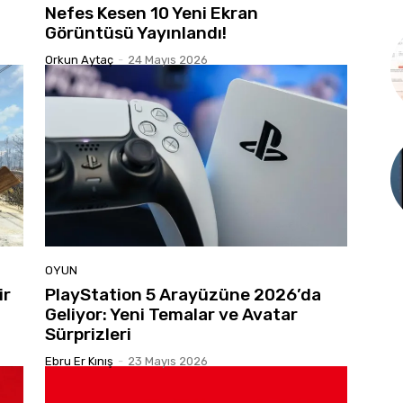
Nefes Kesen 10 Yeni Ekran
Görüntüsü Yayınlandı!
Orkun Aytaç
-
24 Mayıs 2026
OYUN
ir
PlayStation 5 Arayüzüne 2026’da
Geliyor: Yeni Temalar ve Avatar
Sürprizleri
Ebru Er Kınış
-
23 Mayıs 2026