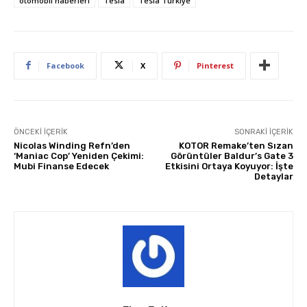
otomobil haberleri
Tesla
Tesla Türkiye
Facebook
X
Pinterest
ÖNCEKI İÇERIK
SONRAKI İÇERIK
Nicolas Winding Refn’den
KOTOR Remake’ten Sızan
‘Maniac Cop’ Yeniden Çekimi:
Görüntüler Baldur’s Gate 3
Mubi Finanse Edecek
Etkisini Ortaya Koyuyor: İşte
Detaylar