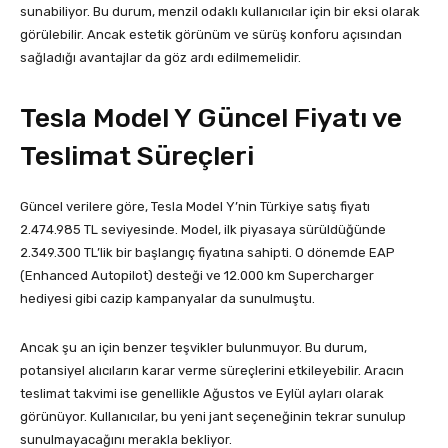
sunabiliyor. Bu durum, menzil odaklı kullanıcılar için bir eksi olarak
görülebilir. Ancak estetik görünüm ve sürüş konforu açısından
sağladığı avantajlar da göz ardı edilmemelidir.
Tesla Model Y Güncel Fiyatı ve
Teslimat Süreçleri
Güncel verilere göre, Tesla Model Y’nin Türkiye satış fiyatı
2.474.985 TL seviyesinde. Model, ilk piyasaya sürüldüğünde
2.349.300 TL’lik bir başlangıç fiyatına sahipti. O dönemde EAP
(Enhanced Autopilot) desteği ve 12.000 km Supercharger
hediyesi gibi cazip kampanyalar da sunulmuştu.
Ancak şu an için benzer teşvikler bulunmuyor. Bu durum,
potansiyel alıcıların karar verme süreçlerini etkileyebilir. Aracın
teslimat takvimi ise genellikle Ağustos ve Eylül ayları olarak
görünüyor. Kullanıcılar, bu yeni jant seçeneğinin tekrar sunulup
sunulmayacağını merakla bekliyor.