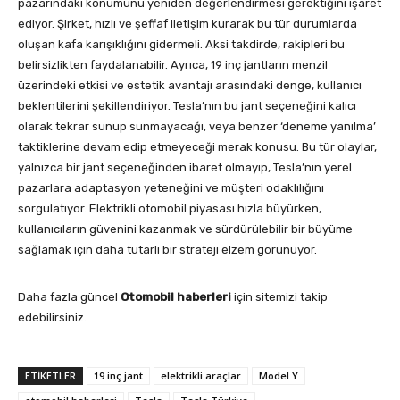
pazarındaki konumunu yeniden değerlendirmesi gerektiğini işaret
ediyor. Şirket, hızlı ve şeffaf iletişim kurarak bu tür durumlarda
oluşan kafa karışıklığını gidermeli. Aksi takdirde, rakipleri bu
belirsizlikten faydalanabilir. Ayrıca, 19 inç jantların menzil
üzerindeki etkisi ve estetik avantajı arasındaki denge, kullanıcı
beklentilerini şekillendiriyor. Tesla’nın bu jant seçeneğini kalıcı
olarak tekrar sunup sunmayacağı, veya benzer ‘deneme yanılma’
taktiklerine devam edip etmeyeceği merak konusu. Bu tür olaylar,
yalnızca bir jant seçeneğinden ibaret olmayıp, Tesla’nın yerel
pazarlara adaptasyon yeteneğini ve müşteri odaklılığını
sorgulatıyor. Elektrikli otomobil piyasası hızla büyürken,
kullanıcıların güvenini kazanmak ve sürdürülebilir bir büyüme
sağlamak için daha tutarlı bir strateji elzem görünüyor.
Daha fazla güncel
Otomobil haberleri
için sitemizi takip
edebilirsiniz.
ETIKETLER
19 inç jant
elektrikli araçlar
Model Y