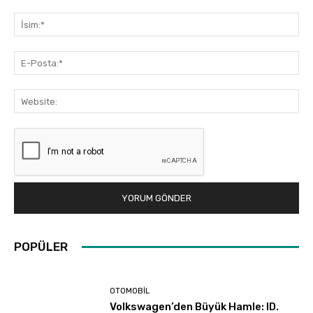
Yorum:
İsi
E-
Pos
Web
POPÜLER
OTOMOBIL
Volkswagen’den Büyük Hamle: ID.