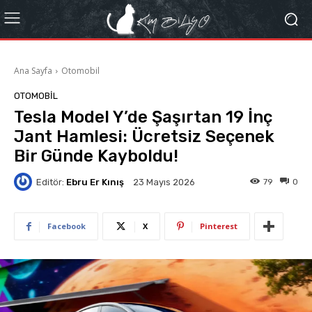
Ana Sayfa
Otomobil
OTOMOBIL
Tesla Model Y’de Şaşırtan 19 İnç
Jant Hamlesi: Ücretsiz Seçenek
Bir Günde Kayboldu!
Editör:
Ebru Er Kınış
79
0
23 Mayıs 2026
Facebook
X
Pinterest