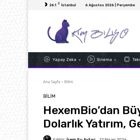
C
26.1
İstanbul
6 Ağustos 2026 | Perşembe
Yapay Zeka
Sinema
Tekn
Ana Sayfa
Bilim
BILIM
HexemBio’dan Büyü
Dolarlık Yatırım, G
Editör:
İrem Su Aytaç
12 Nisan 2026