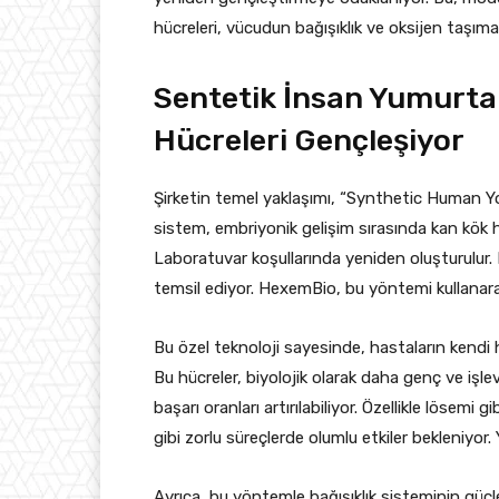
hücreleri, vücudun bağışıklık ve oksijen taşıma
Sentetik İnsan Yumurta K
Hücreleri Gençleşiyor
Şirketin temel yaklaşımı, “Synthetic Human Yol
sistem, embriyonik gelişim sırasında kan kök hüc
Laboratuvar koşullarında yeniden oluşturulur. B
temsil ediyor. HexemBio, bu yöntemi kullanara
Bu özel teknoloji sayesinde, hastaların kendi 
Bu hücreler, biyolojik olarak daha genç ve işlev
başarı oranları artırılabiliyor. Özellikle lösemi g
gibi zorlu süreçlerde olumlu etkiler bekleniyor. Y
Ayrıca, bu yöntemle bağışıklık sisteminin güçl