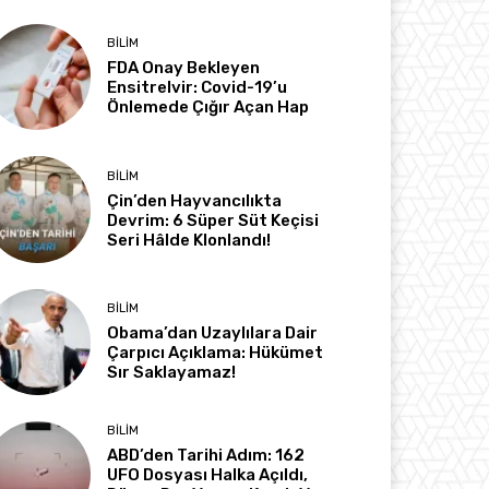
BILIM
FDA Onay Bekleyen
Ensitrelvir: Covid-19’u
Önlemede Çığır Açan Hap
BILIM
Çin’den Hayvancılıkta
Devrim: 6 Süper Süt Keçisi
Seri Hâlde Klonlandı!
BILIM
Obama’dan Uzaylılara Dair
Çarpıcı Açıklama: Hükümet
Sır Saklayamaz!
BILIM
ABD’den Tarihi Adım: 162
UFO Dosyası Halka Açıldı,