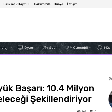
Giriş Yap / Kayıt Ol
Hakkımızda
Künye
İletişim
oloji
Oyun
Spor
Otomobil
Müzi
P
k Başarı: 10.4 Milyon
eleceği Şekillendiriyor
167
0