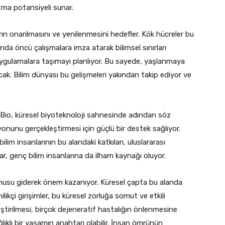
atma potansiyeli sunar.
rın onarılmasını ve yenilenmesini hedefler. Kök hücreler bu
nda öncü çalışmalara imza atarak bilimsel sınırları
nik uygulamalara taşımayı planlıyor. Bu sayede, yaşlanmaya
cak. Bilim dünyası bu gelişmeleri yakından takip ediyor ve
emBio, küresel biyoteknoloji sahnesinde adından söz
zyonunu gerçekleştirmesi için güçlü bir destek sağlıyor.
ilim insanlarının bu alandaki katkıları, uluslararası
lar, genç bilim insanlarına da ilham kaynağı oluyor.
konusu giderek önem kazanıyor. Küresel çapta bu alanda
likçi girişimler, bu küresel zorluğa somut ve etkili
ştirilmesi, birçok dejeneratif hastalığın önlenmesine
ğlıklı bir yaşamın anahtarı olabilir. İnsan ömrünün