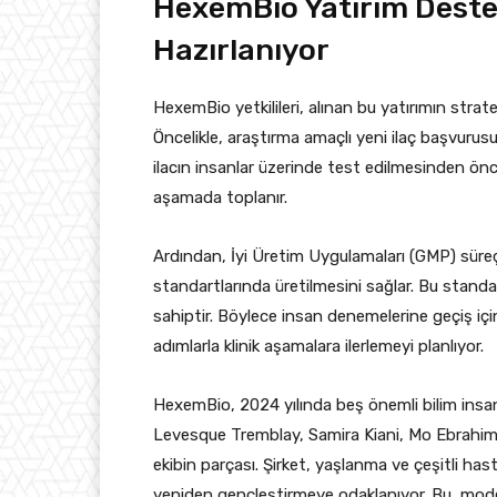
HexemBio Yatırım Deste
Hazırlanıyor
HexemBio yetkilileri, alınan bu yatırımın strate
Öncelikle, araştırma amaçlı yeni ilaç başvurus
ilacın insanlar üzerinde test edilmesinden önceki
aşamada toplanır.
Ardından, İyi Üretim Uygulamaları (GMP) süreçle
standartlarında üretilmesini sağlar. Bu standart
sahiptir. Böylece insan denemelerine geçiş için 
adımlarla klinik aşamalara ilerlemeyi planlıyor.
HexemBio, 2024 yılında beş önemli bilim insanı
Levesque Tremblay, Samira Kiani, Mo Ebrahim
ekibin parçası. Şirket, yaşlanma ve çeşitli hasta
yeniden gençleştirmeye odaklanıyor. Bu, modern