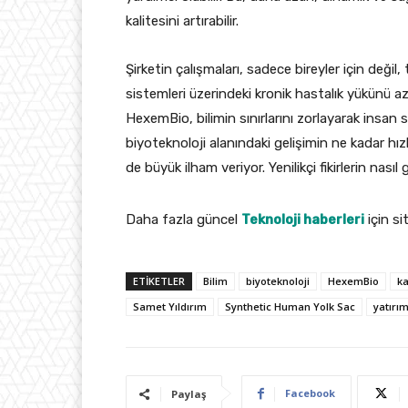
kalitesini artırabilir.
Şirketin çalışmaları, sadece bireyler için değil
sistemleri üzerindeki kronik hastalık yükünü azal
HexemBio, bilimin sınırlarını zorlayarak insan 
biyoteknoloji alanındaki gelişimin ne kadar hı
de büyük ilham veriyor. Yenilikçi fikirlerin nası
Daha fazla güncel
Teknoloji haberleri
için si
ETIKETLER
Bilim
biyoteknoloji
HexemBio
ka
Samet Yıldırım
Synthetic Human Yolk Sac
yatırı
Facebook
Paylaş