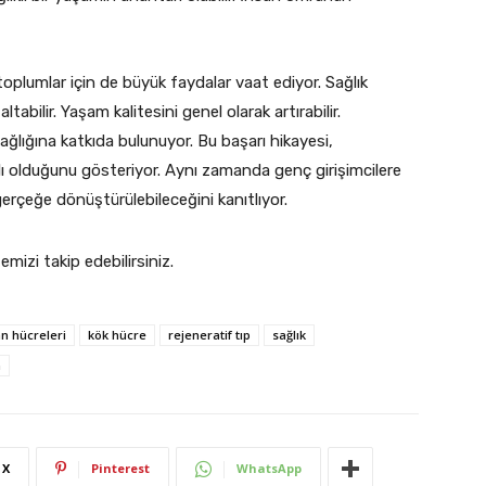
, toplumlar için de büyük faydalar vaat ediyor. Sağlık
tabilir. Yaşam kalitesini genel olarak artırabilir.
sağlığına katkıda bulunuyor. Bu başarı hikayesi,
zlı olduğunu gösteriyor. Aynı zamanda genç girişimcilere
l gerçeğe dönüştürülebileceğini kanıtlıyor.
temizi takip edebilirsiniz.
n hücreleri
kök hücre
rejeneratif tıp
sağlık
m
X
Pinterest
WhatsApp