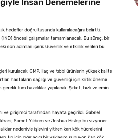
ğiyle İnsan Denemelerine
jik hedefler doğrultusunda kullanılacağını belirtti.
u (IND) öncesi çalışmalar tamamlanacak. Bu süreç, bir
 son adımları içerir. Güvenlik ve etkililik verileri bu
ri kurulacak. GMP, ilaç ve tıbbi ürünlerin yüksek kalite
lar, hastaların sağlığı ve güvenliği için kritik öneme
gerekli tüm hazırlıklar yapılacak. Şirket, hızlı ve emin
 ve girişimci tarafından hayata geçirildi. Gabriel
khani, Samet Yıldırım ve Joshua Hislop bu vizyoner
lıklar nedeniyle işlevini yitiren kan kök hücrelerini
 tıp için çığır açıcı bir yaklaşım sunuyor. Kan kök