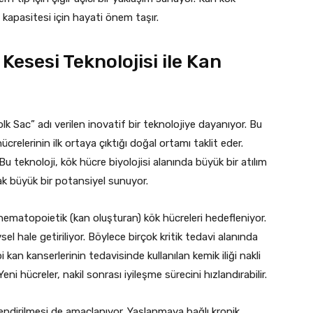
 kapasitesi için hayati önem taşır.
esesi Teknolojisi ile Kan
k Sac” adı verilen inovatif bir teknolojiye dayanıyor. Bu
relerinin ilk ortaya çıktığı doğal ortamı taklit eder.
u teknoloji, kök hücre biyolojisi alanında büyük bir atılım
k büyük bir potansiyel sunuyor.
hematopoietik (kan oluşturan) kök hücreleri hedefleniyor.
sel hale getiriliyor. Böylece birçok kritik tedavi alanında
ibi kan kanserlerinin tedavisinde kullanılan kemik iliği nakli
eni hücreler, nakil sonrası iyileşme sürecini hızlandırabilir.
endirilmesi de amaçlanıyor. Yaşlanmaya bağlı kronik