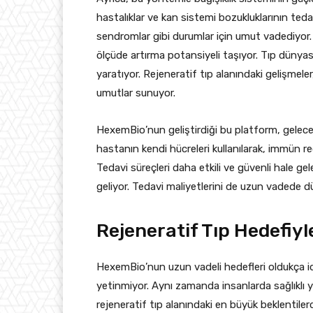
hastalıklar ve kan sistemi bozukluklarının ted
sendromlar gibi durumlar için umut vadediyor. 
ölçüde artırma potansiyeli taşıyor. Tıp dünya
yaratıyor. Rejeneratif tıp alanındaki gelişmele
umutlar sunuyor.
HexemBio’nun geliştirdiği bu platform, geleceği
hastanın kendi hücreleri kullanılarak, immün reddi 
Tedavi süreçleri daha etkili ve güvenli hale ge
geliyor. Tedavi maliyetlerini de uzun vadede düş
Rejeneratif Tıp Hedefiyl
HexemBio’nun uzun vadeli hedefleri oldukça idd
yetinmiyor. Aynı zamanda insanlarda sağlıklı 
rejeneratif tıp alanındaki en büyük beklentilerd