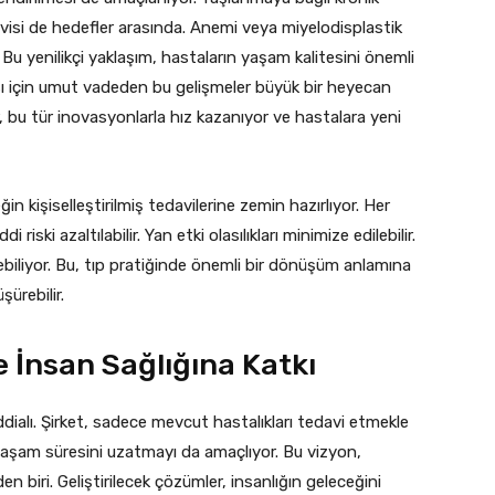
avisi de hedefler arasında. Anemi veya miyelodisplastik
Bu yenilikçi yaklaşım, hastaların yaşam kalitesini önemli
sı için umut vadeden bu gelişmeler büyük bir heyecan
r, bu tür inovasyonlarla hız kazanıyor ve hastalara yeni
n kişiselleştirilmiş tedavilerine zemin hazırlıyor. Her
riski azaltılabilir. Yan etki olasılıkları minimize edilebilir.
lebiliyor. Bu, tıp pratiğinde önemli bir dönüşüm anlamına
ürebilir.
e İnsan Sağlığına Katkı
ialı. Şirket, sadece mevcut hastalıkları tedavi etmekle
yaşam süresini uzatmayı da amaçlıyor. Bu vizyon,
en biri. Geliştirilecek çözümler, insanlığın geleceğini