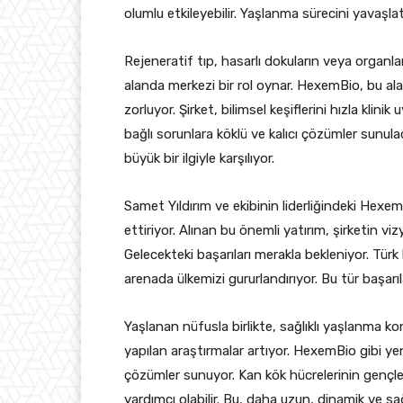
olumlu etkileyebilir. Yaşlanma sürecini yavaşl
Rejeneratif tıp, hasarlı dokuların veya organla
alanda merkezi bir rol oynar. HexemBio, bu ala
zorluyor. Şirket, bilimsel keşiflerini hızla kli
bağlı sorunlara köklü ve kalıcı çözümler sunula
büyük bir ilgiyle karşılıyor.
Samet Yıldırım ve ekibinin liderliğindeki Hex
ettiriyor. Alınan bu önemli yatırım, şirketin vi
Gelecekteki başarıları merakla bekleniyor. Türk b
arenada ülkemizi gururlandırıyor. Bu tür başarı
Yaşlanan nüfusla birlikte, sağlıklı yaşlanma 
yapılan araştırmalar artıyor. HexemBio gibi yeni
çözümler sunuyor. Kan kök hücrelerinin gençle
yardımcı olabilir. Bu, daha uzun, dinamik ve sa