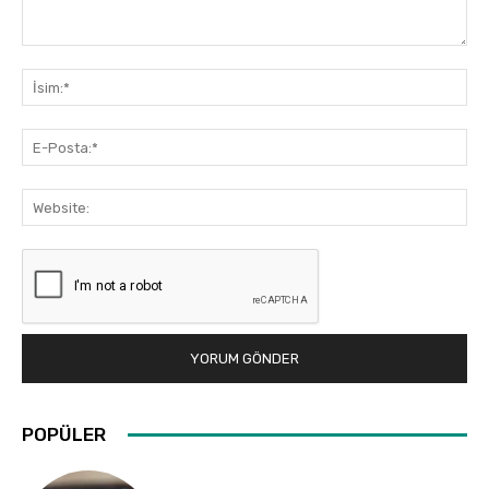
Yorum:
İsi
E-
Pos
Web
POPÜLER