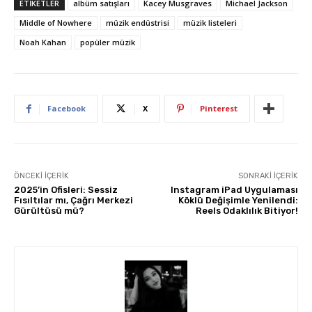
ETIKETLER
albüm satışları
Kacey Musgraves
Michael Jackson
Middle of Nowhere
müzik endüstrisi
müzik listeleri
Noah Kahan
popüler müzik
Facebook
X
Pinterest
ÖNCEKI İÇERIK
SONRAKI İÇERIK
2025’in Ofisleri: Sessiz
Instagram iPad Uygulaması
Fısıltılar mı, Çağrı Merkezi
Köklü Değişimle Yenilendi:
Gürültüsü mü?
Reels Odaklılık Bitiyor!