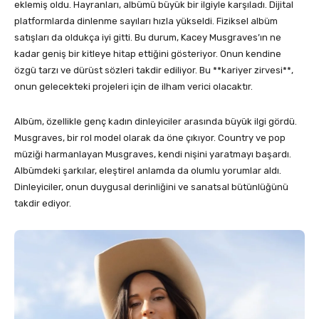
eklemiş oldu. Hayranları, albümü büyük bir ilgiyle karşıladı. Dijital
platformlarda dinlenme sayıları hızla yükseldi. Fiziksel albüm
satışları da oldukça iyi gitti. Bu durum, Kacey Musgraves’ın ne
kadar geniş bir kitleye hitap ettiğini gösteriyor. Onun kendine
özgü tarzı ve dürüst sözleri takdir ediliyor. Bu **kariyer zirvesi**,
onun gelecekteki projeleri için de ilham verici olacaktır.
Albüm, özellikle genç kadın dinleyiciler arasında büyük ilgi gördü.
Musgraves, bir rol model olarak da öne çıkıyor. Country ve pop
müziği harmanlayan Musgraves, kendi nişini yaratmayı başardı.
Albümdeki şarkılar, eleştirel anlamda da olumlu yorumlar aldı.
Dinleyiciler, onun duygusal derinliğini ve sanatsal bütünlüğünü
takdir ediyor.