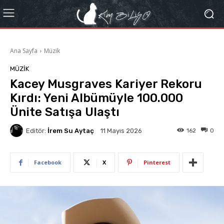
Ana Sayfa
Müzik
MÜZIK
Kacey Musgraves Kariyer Rekoru
Kırdı: Yeni Albümüyle 100.000
Ünite Satışa Ulaştı
Editör:
İrem Su Aytaç
162
0
11 Mayıs 2026
Facebook
X
Pinterest