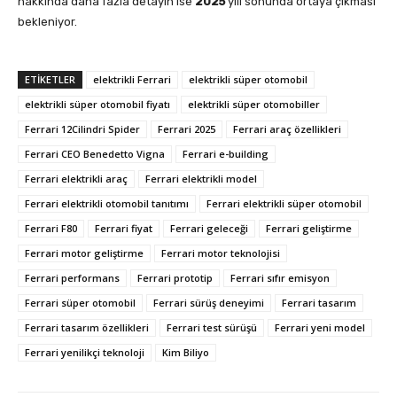
hakkında daha fazla detayın ise
2025
yılı sonunda ortaya çıkması
bekleniyor.
ETIKETLER
elektrikli Ferrari
elektrikli süper otomobil
elektrikli süper otomobil fiyatı
elektrikli süper otomobiller
Ferrari 12Cilindri Spider
Ferrari 2025
Ferrari araç özellikleri
Ferrari CEO Benedetto Vigna
Ferrari e-building
Ferrari elektrikli araç
Ferrari elektrikli model
Ferrari elektrikli otomobil tanıtımı
Ferrari elektrikli süper otomobil
Ferrari F80
Ferrari fiyat
Ferrari geleceği
Ferrari geliştirme
Ferrari motor geliştirme
Ferrari motor teknolojisi
Ferrari performans
Ferrari prototip
Ferrari sıfır emisyon
Ferrari süper otomobil
Ferrari sürüş deneyimi
Ferrari tasarım
Ferrari tasarım özellikleri
Ferrari test sürüşü
Ferrari yeni model
Ferrari yenilikçi teknoloji
Kim Biliyo