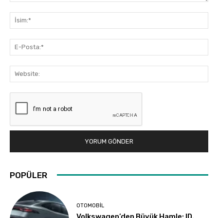
Yorum:
İsi
E-
Pos
Web
POPÜLER
OTOMOBIL
Volkswagen’den Büyük Hamle: ID.