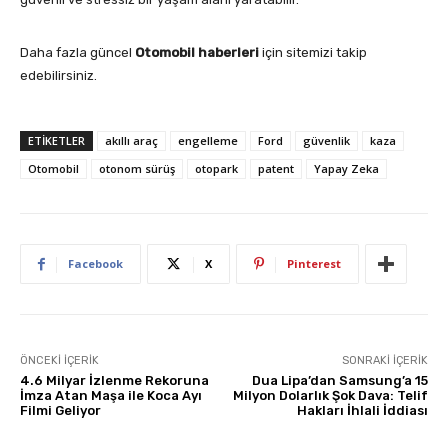
Daha fazla güncel
Otomobil haberleri
için sitemizi takip
edebilirsiniz.
ETIKETLER
akıllı araç
engelleme
Ford
güvenlik
kaza
Otomobil
otonom sürüş
otopark
patent
Yapay Zeka
Facebook
X
Pinterest
ÖNCEKI İÇERIK
SONRAKI İÇERIK
4.6 Milyar İzlenme Rekoruna
Dua Lipa’dan Samsung’a 15
İmza Atan Maşa ile Koca Ayı
Milyon Dolarlık Şok Dava: Telif
Filmi Geliyor
Hakları İhlali İddiası