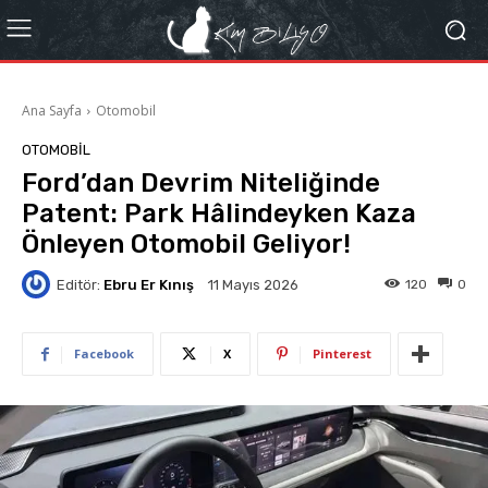
Ana Sayfa
Otomobil
OTOMOBIL
Ford’dan Devrim Niteliğinde
Patent: Park Hâlindeyken Kaza
Önleyen Otomobil Geliyor!
Editör:
Ebru Er Kınış
120
0
11 Mayıs 2026
Facebook
X
Pinterest