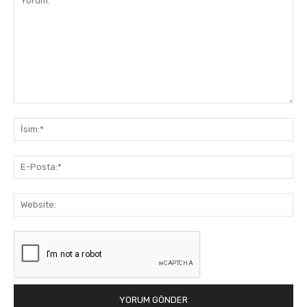
Yorum:
İsi
E-
Pos
Web