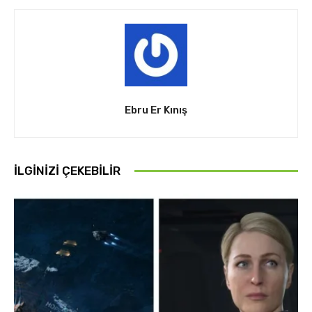
Ebru Er Kınış
İLGINIZI ÇEKEBILIR