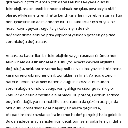
gibi mevcut çözümlerden çok daha ileri bir seviyede olan bu
teknoloji, aracın pasif bir nesne olmaktan çıkıp, çevresiyle aktif
olarak etkileşime giren, hatta kendi kararlarını verebilen bir varlığa
dönüşmesinin ilk adımlarından biri. Bu, tüketiciler için büyük bir
huzur kaynağıyken, sigorta şirketleri için de risk
değerlendirmelerini ve prim yapılarını yeniden gözden geçirme
zorunluluğu doğuracak.
Ancak, bu kadar ileri bir teknolojinin yaygınlaşması önünde hem
teknik hem de etik engeller bulunuyor. Aracın çevreyi algılama
doğruluğu, anlık karar verme kapasitesi ve olası yazılım hatalarına
karşı direnci gibi mühendislik zorlukları aşılmalı. Ayrıca, otonom
hareket eden bir aracın neden olduğu bir kaza durumunda
sorumluluğun kimde olacağı, veri gizliliği ve siber güvenlik gibi
konular da derinlemesine ele alınmalı. Bu patent, Ford’un sadece
bugünün değil, yarının mobilite sorunlarına da çözüm arayışında
olduğunu gösteriyor. Eğer başarıyla hayata geçirilirse,
otoparklardaki kazaları sıfıra indirme hedefi gerçekçi hale gelebilir.
Bu da sadece araç sahipleri için değil, tüm şehir sakinleri için daha
güvenli ve stressiz bir yaşam alanı yaratabilir.