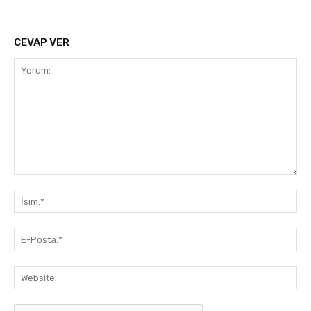
CEVAP VER
Yorum:
İsi
E-
Pos
Web