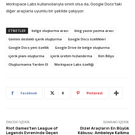
Workspace Labs kullanıcılarıyla sınırlı olsa da, Google Docs’taki
diğer araçlarla uyumlu bir şekilde çalışıyor.
ETIKETLER
belge oluşturma aracı
blog yazısı yazma aracı
Gemini destekli içerik oluşturma
Google Docs özellikleri
Google Docs yeni özellik
Google Drive ile belge oluşturma
içerik planı oluşturma
içerik üretim hızlandırma
Kim Biliyo
Oluşturmama Yardım Et
Workspace Labs özelliği
Facebook
X
Pinterest
ÖNCEKI İÇERIK
SONRAKI İÇERIK
Riot Games’ten League of
Dizel Araçların En Büyük
Legends Evreninde Geçen
Kâbusu: Ambeleye Kalkma