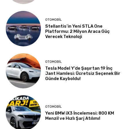
OTOMOBIL
Stellantis’in Yeni STLA One
Platformu: 2 Milyon Araca Güç
Verecek Teknoloji
OTOMOBIL
Tesla Model Y’de Şaşırtan 19 İnç
Jant Hamlesi: Ücretsiz Seçenek Bir
Günde Kayboldu!
OTOMOBIL
Yeni BMW iX3 İncelemesi: 800 KM
Menzil ve Hızlı Şarj Atılımı!