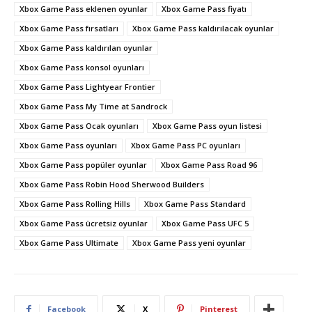
Xbox Game Pass eklenen oyunlar
Xbox Game Pass fiyatı
Xbox Game Pass fırsatları
Xbox Game Pass kaldırılacak oyunlar
Xbox Game Pass kaldırılan oyunlar
Xbox Game Pass konsol oyunları
Xbox Game Pass Lightyear Frontier
Xbox Game Pass My Time at Sandrock
Xbox Game Pass Ocak oyunları
Xbox Game Pass oyun listesi
Xbox Game Pass oyunları
Xbox Game Pass PC oyunları
Xbox Game Pass popüler oyunlar
Xbox Game Pass Road 96
Xbox Game Pass Robin Hood Sherwood Builders
Xbox Game Pass Rolling Hills
Xbox Game Pass Standard
Xbox Game Pass ücretsiz oyunlar
Xbox Game Pass UFC 5
Xbox Game Pass Ultimate
Xbox Game Pass yeni oyunlar
Facebook
X
Pinterest