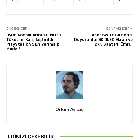
ÖNCEKI İÇERIK
SONRAKI İÇERIK
Oyun Konsollarının Elektrik
Acer Swift Go Serisi
Tüketimi Karşılaştırıldı:
Duyuruldu: 3K OLED Ekran ve
PlayStation 5 En Verimsiz
27,5 Saat Pil Ömrü!
Model!
Orkun Aytaç
İLGINIZI ÇEKEBILIR