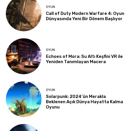
OYUN
Call of Duty Modern Warfare 4: Oyun
Dünyasında Yeni Bir Dönem Başlıyor
OYUN
Echoes of Mora: Su Altı Keşfini VR ile
Yeniden Tanımlayan Macera
OYUN
Solarpunk: 2024’ün Merakla
Beklenen Açık Dünya Hayatta Kalma
Oyunu