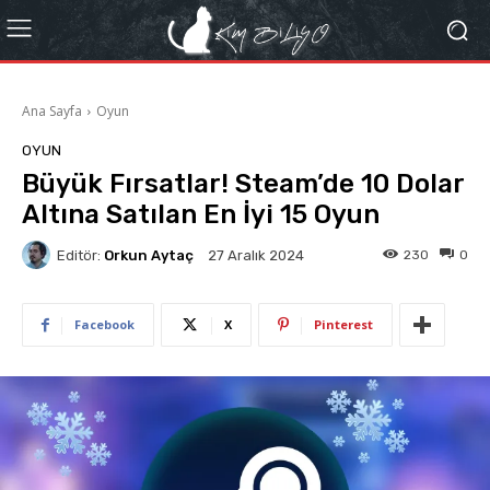
Ana Sayfa
Oyun
OYUN
Büyük Fırsatlar! Steam’de 10 Dolar
Altına Satılan En İyi 15 Oyun
Editör:
Orkun Aytaç
230
0
27 Aralık 2024
Facebook
X
Pinterest