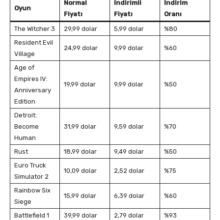
Normal
İndirimli
İndirim
Oyun
Fiyatı
Fiyatı
Oranı
The Witcher 3
29,99 dolar
5,99 dolar
%80
Resident Evil
24,99 dolar
9,99 dolar
%60
Village
Age of
Empires IV:
19,99 dolar
9,99 dolar
%50
Anniversary
Edition
Detroit:
Become
31,99 dolar
9,59 dolar
%70
Human
Rust
18,99 dolar
9,49 dolar
%50
Euro Truck
10,09 dolar
2,52 dolar
%75
Simulator 2
Rainbow Six
15,99 dolar
6,39 dolar
%60
Siege
Battlefield 1
39,99 dolar
2,79 dolar
%93