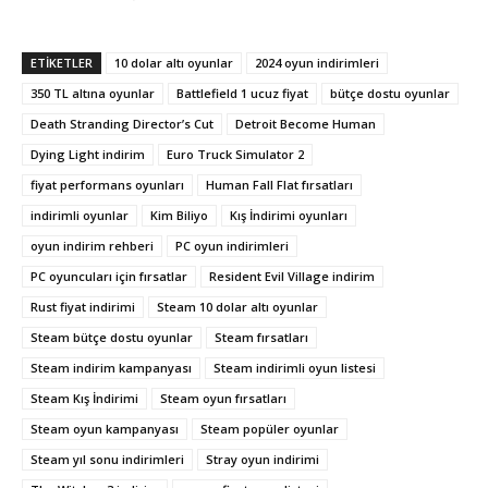
ETIKETLER
10 dolar altı oyunlar
2024 oyun indirimleri
350 TL altına oyunlar
Battlefield 1 ucuz fiyat
bütçe dostu oyunlar
Death Stranding Director’s Cut
Detroit Become Human
Dying Light indirim
Euro Truck Simulator 2
fiyat performans oyunları
Human Fall Flat fırsatları
indirimli oyunlar
Kim Biliyo
Kış İndirimi oyunları
oyun indirim rehberi
PC oyun indirimleri
PC oyuncuları için fırsatlar
Resident Evil Village indirim
Rust fiyat indirimi
Steam 10 dolar altı oyunlar
Steam bütçe dostu oyunlar
Steam fırsatları
Steam indirim kampanyası
Steam indirimli oyun listesi
Steam Kış İndirimi
Steam oyun fırsatları
Steam oyun kampanyası
Steam popüler oyunlar
Steam yıl sonu indirimleri
Stray oyun indirimi