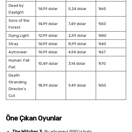
Dead by
14,99 dolar
5,24 dolar
%65
Daylight
Sons of the
14,99 dolar
7,49 dolar
%50
Forest
Dying Light
12,99 dolar
2,59 dolar
%80
Stray
14,99 dolar
8,99 dolar
%40
Astroneer
14,99 dolar
4,94 dolar
%67
Human: Fall
10,49 dolar
3,14 dolar
%70
Flat
Death
Stranding
18,99 dolar
9,49 dolar
%50
Director’s
Cut
Öne Çıkan Oyunlar
The Witcher 3
: Bu efsanevi RPG’yi hala