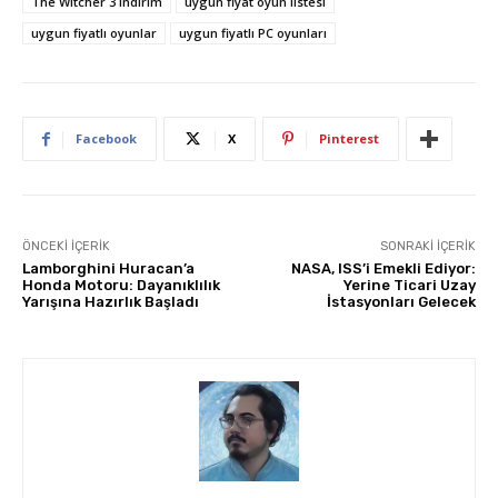
The Witcher 3 indirim
uygun fiyat oyun listesi
uygun fiyatlı oyunlar
uygun fiyatlı PC oyunları
Facebook
X
Pinterest
ÖNCEKI İÇERIK
SONRAKI İÇERIK
Lamborghini Huracan’a
NASA, ISS’i Emekli Ediyor:
Honda Motoru: Dayanıklılık
Yerine Ticari Uzay
Yarışına Hazırlık Başladı
İstasyonları Gelecek