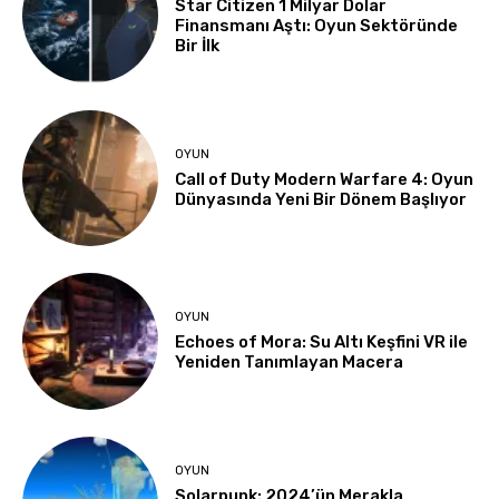
Star Citizen 1 Milyar Dolar
Finansmanı Aştı: Oyun Sektöründe
Bir İlk
OYUN
Call of Duty Modern Warfare 4: Oyun
Dünyasında Yeni Bir Dönem Başlıyor
OYUN
Echoes of Mora: Su Altı Keşfini VR ile
Yeniden Tanımlayan Macera
OYUN
Solarpunk: 2024’ün Merakla