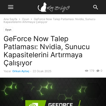
Ana Sayfa
Oyun
GeForce Now Talep Patlaması: Nvidia, Sunucu
Kapasitelerini Artırmaya Çalışıyor
Oyun
GeForce Now Talep
Patlaması: Nvidia, Sunucu
Kapasitelerini Artırmaya
Çalışıyor
179
0
Yazar
Orkun Aytaç
-
22 Ocak 2025