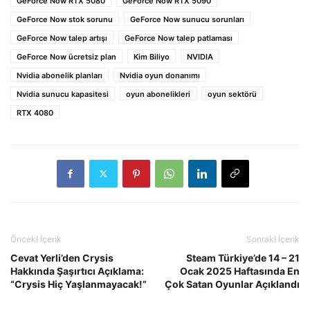
GeForce Now RTX 5080
GeForce Now RTX 5090
GeForce Now stok sorunu
GeForce Now sunucu sorunları
GeForce Now talep artışı
GeForce Now talep patlaması
GeForce Now ücretsiz plan
Kim Biliyo
NVIDIA
Nvidia abonelik planları
Nvidia oyun donanımı
Nvidia sunucu kapasitesi
oyun abonelikleri
oyun sektörü
RTX 4080
Önceki İçerik
Sonraki İçerik
Cevat Yerli’den Crysis
Steam Türkiye’de 14 – 21
Hakkında Şaşırtıcı Açıklama:
Ocak 2025 Haftasında En
“Crysis Hiç Yaşlanmayacak!”
Çok Satan Oyunlar Açıklandı