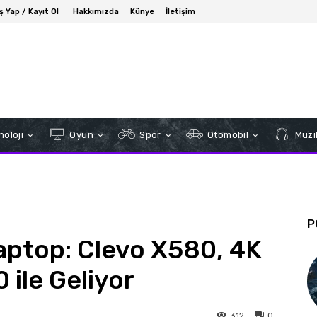
iş Yap / Kayıt Ol
Hakkımızda
Künye
İletişim
oloji
Oyun
Spor
Otomobil
Müzi
P
Laptop: Clevo X580, 4K
 ile Geliyor
312
0