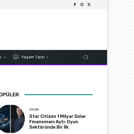
k
Yaşam Tarzı
OPÜLER
OYUN
Star Citizen 1 Milyar Dolar
Finansmanı Aştı: Oyun
Sektöründe Bir İlk