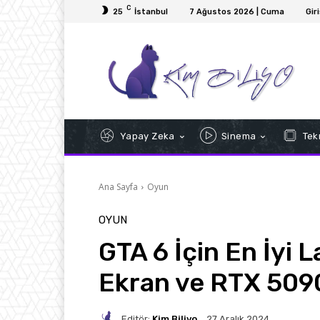
C
25
İstanbul
7 Ağustos 2026 | Cuma
Gir
Yapay Zeka
Sinema
Tekn
Ana Sayfa
Oyun
OYUN
GTA 6 İçin En İyi 
Ekran ve RTX 5090
Editör:
Kim Biliyo
27 Aralık 2024