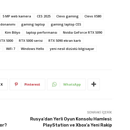
5 MP web kamera
CES 2025
Clevo gaming
Clevo X580
 donanımı
gaming laptop
gaming laptop CES
Kim Biliyo
laptop performansı
Nvidia GeForce RTX 5090
RTX 5000
RTX 5000 serisi
RTX 5090 ekran kartı
r
WiFi 7
Windows Hello
yeni nesil dizüstü bilgisayar
X
Pinterest
WhatsApp
SONRAKI İÇERIK
Rusya’dan Yerli Oyun Konsolu Hamlesi:
yor?
PlayStation ve Xbox’a Yeni Rakip