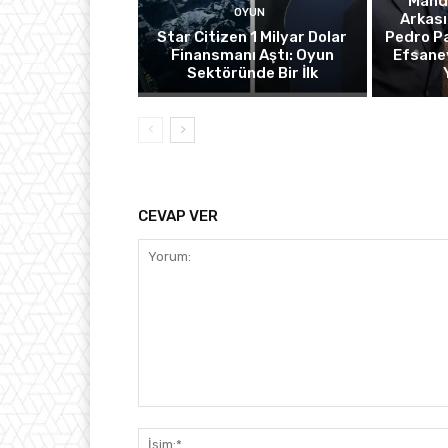
Manda
OYUN
Arkası
Star Citizen 1 Milyar Dolar
Pedro Pa
Finansmanı Aştı: Oyun
Efsanev
Sektöründe Bir İlk
CEVAP VER
Yorum: