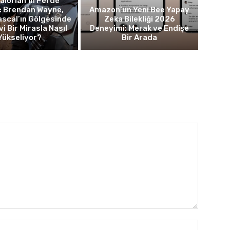
lorian’ın Perde
: Brendan Wayne,
Amazon’un Yeni Bee Yapay
scal’ın Gölgesinde
Zeka Bilekliği 2026
i Bir Mirasla Nasıl
Deneyimi: Merak ve Endişe
Yükseliyor?
Bir Arada
İsim:*