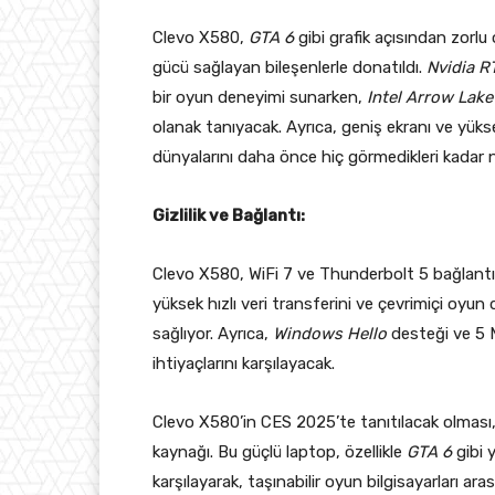
Clevo X580,
GTA 6
gibi grafik açısından zorlu
gücü sağlayan bileşenlerle donatıldı.
Nvidia 
bir oyun deneyimi sunarken,
Intel Arrow Lak
olanak tanıyacak. Ayrıca, geniş ekranı ve yük
dünyalarını daha önce hiç görmedikleri kadar n
Gizlilik ve Bağlantı:
Clevo X580, WiFi 7 ve Thunderbolt 5 bağlantı p
yüksek hızlı veri transferini ve çevrimiçi oyun 
sağlıyor. Ayrıca,
Windows Hello
desteği ve 5 
ihtiyaçlarını karşılayacak.
Clevo X580’in CES 2025’te tanıtılacak olması, 
kaynağı. Bu güçlü laptop, özellikle
GTA 6
gibi y
karşılayarak, taşınabilir oyun bilgisayarları ar