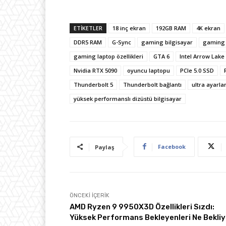
ETIKETLER
18 inç ekran
192GB RAM
4K ekran
DDR5 RAM
G-Sync
gaming bilgisayar
gaming
gaming laptop özellikleri
GTA 6
Intel Arrow Lake
Nvidia RTX 5090
oyuncu laptopu
PCIe 5.0 SSD
Thunderbolt 5
Thunderbolt bağlantı
ultra ayarla
yüksek performanslı dizüstü bilgisayar
Facebook
Paylaş
ÖNCEKI İÇERIK
AMD Ryzen 9 9950X3D Özellikleri Sızdı:
Yüksek Performans Bekleyenleri Ne Bekli