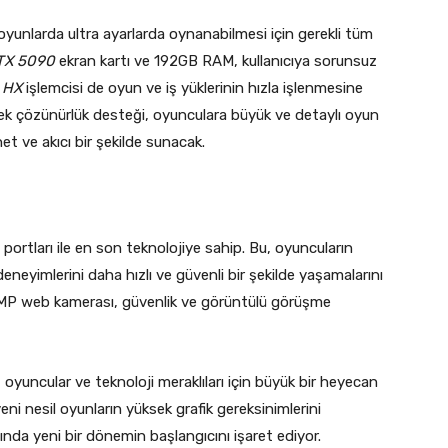
 oyunlarda ultra ayarlarda oynanabilmesi için gerekli tüm
RTX 5090
ekran kartı ve 192GB RAM, kullanıcıya sorunsuz
e HX
işlemcisi de oyun ve iş yüklerinin hızla işlenmesine
sek çözünürlük desteği, oyunculara büyük ve detaylı oyun
et ve akıcı bir şekilde sunacak.
ortları ile en son teknolojiye sahip. Bu, oyuncuların
deneyimlerini daha hızlı ve güvenli bir şekilde yaşamalarını
MP web kamerası, güvenlik ve görüntülü görüşme
oyuncular ve teknoloji meraklıları için büyük bir heyecan
eni nesil oyunların yüksek grafik gereksinimlerini
asında yeni bir dönemin başlangıcını işaret ediyor.