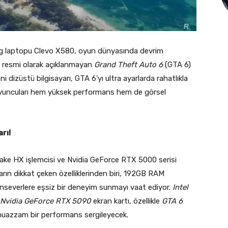
ing laptopu Clevo X580, oyun dünyasında devrim
üz resmi olarak açıklanmayan
Grand Theft Auto 6
(GTA 6)
dizüstü bilgisayarı, GTA 6’yı ultra ayarlarda rahatlıkla
 oyuncuları hem yüksek performans hem de görsel
rı!
 Lake HX işlemcisi ve Nvidia GeForce RTX 5000 serisi
ayarın dikkat çeken özelliklerinden biri, 192GB RAM
unseverlere eşsiz bir deneyim sunmayı vaat ediyor.
Intel
Nvidia GeForce RTX 5090
ekran kartı, özellikle
GTA 6
 muazzam bir performans sergileyecek.