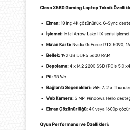
Clevo X580 Gaming Laptop Teknik Özellikle
Ekran:
18 inç 4K çözünürlük, G-Sync desteğ
İşlemci:
Intel Arrow Lake HX serisi işlem
Ekran Kartı:
Nvidia GeForce RTX 5090, 
Bellek:
192 GB DDR5 5600 RAM
Depolama:
4 x M.2 2280 SSD (PCIe 5.0 x4
Pil:
98 Wh
Bağlantı Seçenekleri:
WiFi 7, 2 x Thunde
Web Kamera:
5 MP, Windows Hello desteğ
Ekran Çözünürlüğü:
4K veya 1600p çözünü
Oyun Performansı ve Özellikleri: