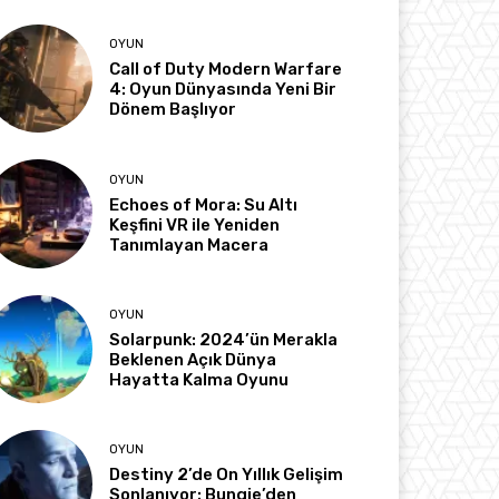
OYUN
Call of Duty Modern Warfare
4: Oyun Dünyasında Yeni Bir
Dönem Başlıyor
OYUN
Echoes of Mora: Su Altı
Keşfini VR ile Yeniden
Tanımlayan Macera
OYUN
Solarpunk: 2024’ün Merakla
Beklenen Açık Dünya
Hayatta Kalma Oyunu
OYUN
Destiny 2’de On Yıllık Gelişim
Sonlanıyor: Bungie’den