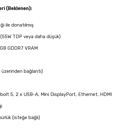
ri (Beklenen):
i ile donatılmış
ci (55W TDP veya daha düşük)
16GB GDDR7 VRAM
 üzerinden bağlantı)
rbolt 5, 2 x USB-A, Mini DisplayPort, Ethernet, HDMI
i
rlük (isteğe bağlı)