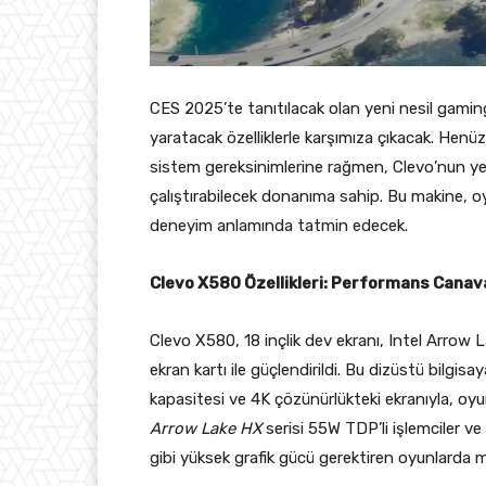
CES 2025’te tanıtılacak olan yeni nesil gam
yaratacak özelliklerle karşımıza çıkacak. Hen
sistem gereksinimlerine rağmen, Clevo’nun yeni 
çalıştırabilecek donanıma sahip. Bu makine,
deneyim anlamında tatmin edecek.
Clevo X580 Özellikleri: Performans Canava
Clevo X580, 18 inçlik dev ekranı, Intel Arrow
ekran kartı ile güçlendirildi. Bu dizüstü bilgis
kapasitesi ve 4K çözünürlükteki ekranıyla, oy
Arrow Lake HX
serisi 55W TDP’li işlemciler ve
gibi yüksek grafik gücü gerektiren oyunlarda