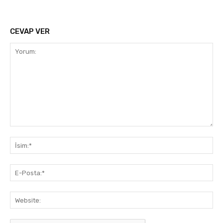
CEVAP VER
Yorum:
İsi
E-
Pos
Web