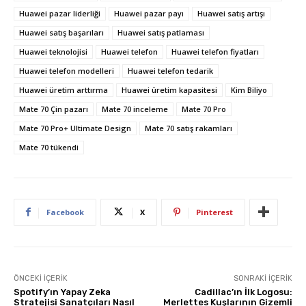
Huawei pazar liderliği
Huawei pazar payı
Huawei satış artışı
Huawei satış başarıları
Huawei satış patlaması
Huawei teknolojisi
Huawei telefon
Huawei telefon fiyatları
Huawei telefon modelleri
Huawei telefon tedarik
Huawei üretim arttırma
Huawei üretim kapasitesi
Kim Biliyo
Mate 70 Çin pazarı
Mate 70 inceleme
Mate 70 Pro
Mate 70 Pro+ Ultimate Design
Mate 70 satış rakamları
Mate 70 tükendi
Facebook
X
Pinterest
ÖNCEKI İÇERIK
SONRAKI İÇERIK
Spotify’ın Yapay Zeka
Cadillac’ın İlk Logosu:
Stratejisi Sanatçıları Nasıl
Merlettes Kuşlarının Gizemli