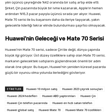
yılın üçüncü çeyreğinde %42 oranında bir satış artışı elde etti.
Şirket, Çin pazarında büyük bir ivme kazanarak, Apple’ın hemen
ardından %15,3 pazar payıyla üçüncü sırada yer alıyor. Huawei,
Mate 70 serisi ile bu başarısını daha da ileriye taşıyarak, yakın
gelecekte liderliği tekrar elinde bulundurması şaşırtıcı olmayacak.
Huawei’nin Geleceği ve Mate 70 Serisi
Huawei’nin Mate 70 serisi, sadece Çin’de değil, dünya çapında
büyük ilgi görüyor. Üst düzey özelliklere sahip olan Mate 70 serisi,
markanın gelecekteki satışlarını güçlendirecek önemli bir adım
olarak öne çıkıyor. Bu başarı, Huawei’nin yeniden küresel pazarda
güçlü bir oyuncu olma yolunda ilerlediğini gösteriyor.
ETIKETLER
Huawei 10 milyon satış
Huawei 2023 çeyrek sonuçları
Huawei 2024 hedefleri
Huawei ABD yaptırımları
Huawei Çin
Huawei Çin telefon pazarında
Huawei en hızlı satan telefon
Huawei global satış
Huawei Mate 70
Huawei Mate 70 özellikleri