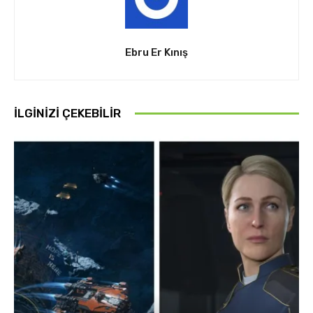
Ebru Er Kınış
İLGINIZI ÇEKEBILIR