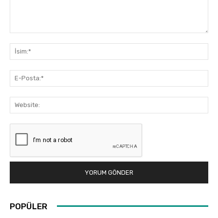
Yorum:
İsi
E-
Pos
Web
POPÜLER