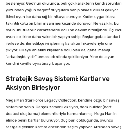
besleniyor. Geo’nun okulunda, pek çok karakterin kendi sorunları
yüzünden yoğun negatif duygulara sahip olması dikkat çekiyor.
İkinci oyun ise daha sığ bir hikaye sunuyor. Kadim uygarlıklara
takıntılı kötü bir bilim insanı merkezinde dönüyor. Ne yazık ki, bu
oyun unutulabilir karakterlerle dolu bir devam niteliğinde. Üçüncü
oyun ise ilkine daha yakın bir yapıya sahip. Başlangıçta standart
ilerlese de, ilerledikçe iyi işlenmiş karakter hikayeleriyle öne
çıkıyor. Hikaye anlatımı klişelerle dolu olsa da, genel mesajı
“arkadaşlık iyidir” teması etrafında şekilleniyor. Yine de, oyun
kendini keyifle oynatmayı başarıyor.
Stratejik Savaş Sistemi: Kartlar ve
Aksiyon Birleşiyor
Mega Man Star Force Legacy Collection, kendine özgü bir savaş
sistemine sahip. Gerçek zamanlı aksiyon, deck builder (kart
destesi oluşturma) elementleriyle harmanlanmış. Mega Man’in
elinde belirli kartlar bulunuyor. Güç barı dolduğunda, oyuncu
rastgele çekilen kartlar arasından seçim yapıyor. Ardından savaş