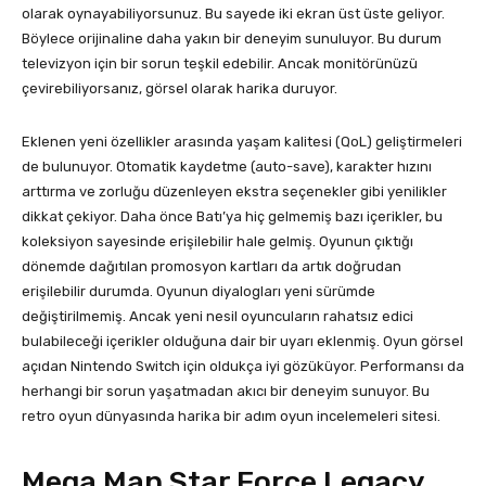
olarak oynayabiliyorsunuz. Bu sayede iki ekran üst üste geliyor.
Böylece orijinaline daha yakın bir deneyim sunuluyor. Bu durum
televizyon için bir sorun teşkil edebilir. Ancak monitörünüzü
çevirebiliyorsanız, görsel olarak harika duruyor.
Eklenen yeni özellikler arasında yaşam kalitesi (QoL) geliştirmeleri
de bulunuyor. Otomatik kaydetme (auto-save), karakter hızını
arttırma ve zorluğu düzenleyen ekstra seçenekler gibi yenilikler
dikkat çekiyor. Daha önce Batı’ya hiç gelmemiş bazı içerikler, bu
koleksiyon sayesinde erişilebilir hale gelmiş. Oyunun çıktığı
dönemde dağıtılan promosyon kartları da artık doğrudan
erişilebilir durumda. Oyunun diyalogları yeni sürümde
değiştirilmemiş. Ancak yeni nesil oyuncuların rahatsız edici
bulabileceği içerikler olduğuna dair bir uyarı eklenmiş. Oyun görsel
açıdan Nintendo Switch için oldukça iyi gözüküyor. Performansı da
herhangi bir sorun yaşatmadan akıcı bir deneyim sunuyor. Bu
retro oyun dünyasında harika bir adım oyun incelemeleri sitesi.
Mega Man Star Force Legacy