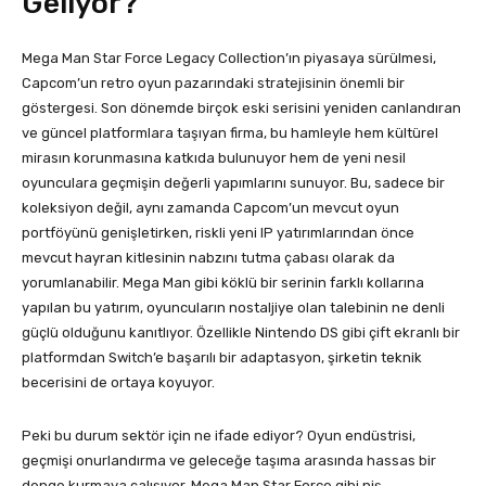
Geliyor?
Mega Man Star Force Legacy Collection’ın piyasaya sürülmesi,
Capcom’un retro oyun pazarındaki stratejisinin önemli bir
göstergesi. Son dönemde birçok eski serisini yeniden canlandıran
ve güncel platformlara taşıyan firma, bu hamleyle hem kültürel
mirasın korunmasına katkıda bulunuyor hem de yeni nesil
oyunculara geçmişin değerli yapımlarını sunuyor. Bu, sadece bir
koleksiyon değil, aynı zamanda Capcom’un mevcut oyun
portföyünü genişletirken, riskli yeni IP yatırımlarından önce
mevcut hayran kitlesinin nabzını tutma çabası olarak da
yorumlanabilir. Mega Man gibi köklü bir serinin farklı kollarına
yapılan bu yatırım, oyuncuların nostaljiye olan talebinin ne denli
güçlü olduğunu kanıtlıyor. Özellikle Nintendo DS gibi çift ekranlı bir
platformdan Switch’e başarılı bir adaptasyon, şirketin teknik
becerisini de ortaya koyuyor.
Peki bu durum sektör için ne ifade ediyor? Oyun endüstrisi,
geçmişi onurlandırma ve geleceğe taşıma arasında hassas bir
denge kurmaya çalışıyor. Mega Man Star Force gibi niş