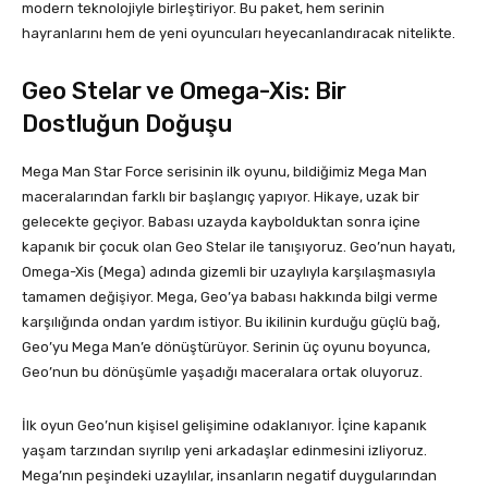
modern teknolojiyle birleştiriyor. Bu paket, hem serinin
hayranlarını hem de yeni oyuncuları heyecanlandıracak nitelikte.
Geo Stelar ve Omega-Xis: Bir
Dostluğun Doğuşu
Mega Man Star Force serisinin ilk oyunu, bildiğimiz Mega Man
maceralarından farklı bir başlangıç yapıyor. Hikaye, uzak bir
gelecekte geçiyor. Babası uzayda kaybolduktan sonra içine
kapanık bir çocuk olan Geo Stelar ile tanışıyoruz. Geo’nun hayatı,
Omega-Xis (Mega) adında gizemli bir uzaylıyla karşılaşmasıyla
tamamen değişiyor. Mega, Geo’ya babası hakkında bilgi verme
karşılığında ondan yardım istiyor. Bu ikilinin kurduğu güçlü bağ,
Geo’yu Mega Man’e dönüştürüyor. Serinin üç oyunu boyunca,
Geo’nun bu dönüşümle yaşadığı maceralara ortak oluyoruz.
İlk oyun Geo’nun kişisel gelişimine odaklanıyor. İçine kapanık
yaşam tarzından sıyrılıp yeni arkadaşlar edinmesini izliyoruz.
Mega’nın peşindeki uzaylılar, insanların negatif duygularından