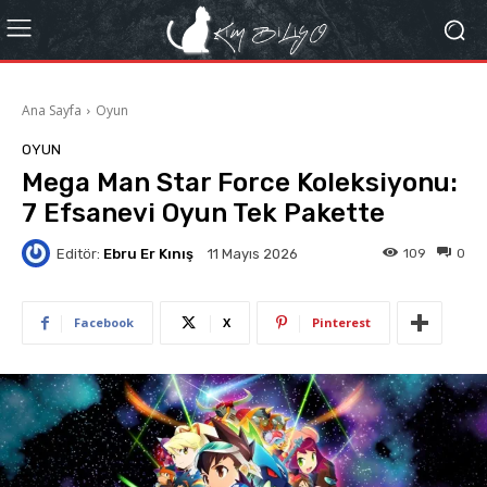
Ana Sayfa
Oyun
OYUN
Mega Man Star Force Koleksiyonu:
7 Efsanevi Oyun Tek Pakette
Editör:
Ebru Er Kınış
109
0
11 Mayıs 2026
Facebook
X
Pinterest