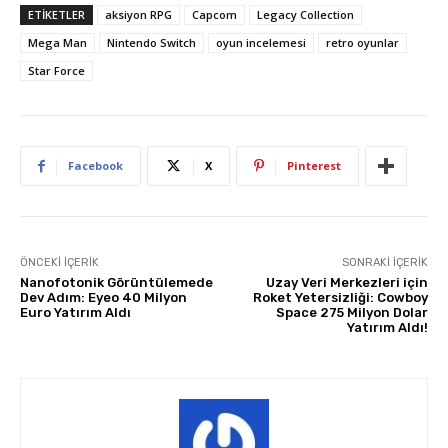
ETIKETLER
aksiyon RPG
Capcom
Legacy Collection
Mega Man
Nintendo Switch
oyun incelemesi
retro oyunlar
Star Force
Facebook
X
Pinterest
ÖNCEKI İÇERIK
SONRAKI İÇERIK
Nanofotonik Görüntülemede
Uzay Veri Merkezleri için
Dev Adım: Eyeo 40 Milyon
Roket Yetersizliği: Cowboy
Euro Yatırım Aldı
Space 275 Milyon Dolar
Yatırım Aldı!