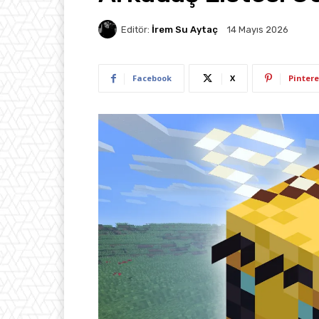
Editör:
İrem Su Aytaç
14 Mayıs 2026
Facebook
X
Pintere