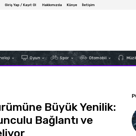
Giriş Yap / Kayıt Ol
Hakkımızda
Künye
İletişim
oloji
Oyun
Spor
Otomobil
Müzi
P
rümüne Büyük Yenilik:
nculu Bağlantı ve
liyor