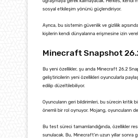
uğraşmaya gerek kalmayacak. Herkes, kendi ma
sosyal etkileşim yönünü güçlendiriyor.
Ayrıca, bu sistemin güvenlik ve gizlilik açısında
kişilerin kendi dünyalarına erişmesine izin ver
Minecraft Snapshot 26.2
Bu yeni özellikler, şu anda Minecraft 26.2 Sn
geliştiricilerin yeni özellikleri oyuncularla pa
edilip düzeltilebiliyor.
Oyuncuların geri bildirimleri, bu sürecin kritik b
önemli bir rol oynuyor. Mojang, oyuncuların dene
Bu test süreci tamamlandığında, özellikler re
sunulacak. Bu, Minecraft’ın uzun yıllar sonra g