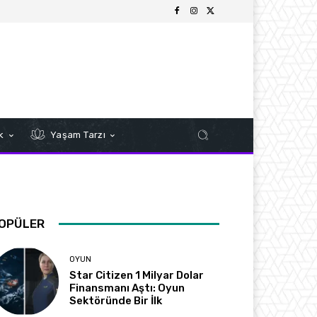
k
Yaşam Tarzı
OPÜLER
OYUN
Star Citizen 1 Milyar Dolar
Finansmanı Aştı: Oyun
Sektöründe Bir İlk