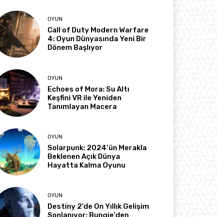
OYUN
Call of Duty Modern Warfare
4: Oyun Dünyasında Yeni Bir
Dönem Başlıyor
OYUN
Echoes of Mora: Su Altı
Keşfini VR ile Yeniden
Tanımlayan Macera
OYUN
Solarpunk: 2024’ün Merakla
Beklenen Açık Dünya
Hayatta Kalma Oyunu
OYUN
Destiny 2’de On Yıllık Gelişim
Sonlanıyor: Bungie’den