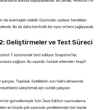
cerasına anında başlayabilecek. Bu yenilik, Minecraft’ın
n da avantajları olabilir. Oyuncular, sadece tanıdıkları
ebilecek. Bu da daha kontrollü bir oyun ortamı sağlayacak.
: Geliştirmeler ve Test Süreci
apshot 7 sürümünde test ediliyor. Snapshot’lar,
ylaşmasını sağlıyor. Bu sayede, hatalar erkenden tespit
ir parçası. Topluluk, özelliklerin son halini almasında
yimlerini iyileştirmek için sürekli çalışıyor.
smi bir güncellemeyle tüm Java Edition oyuncularına
elen en büyük çok oyunculu yeniliklerinden biri olarak