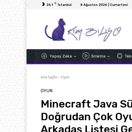
C
26.1
İstanbul
8 Ağustos 2026 | Cumartesi
Yapay Zeka
Sinema
Tekn
Ana Sayfa
Oyun
OYUN
Minecraft Java Sü
Doğrudan Çok Oyu
Arkadaş Listesi Ge