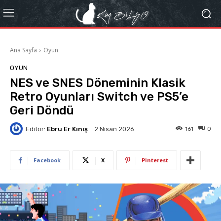
Ana Sayfa
Oyun
OYUN
NES ve SNES Döneminin Klasik
Retro Oyunları Switch ve PS5’e
Geri Döndü
Editör:
Ebru Er Kınış
161
0
2 Nisan 2026
Facebook
X
Pinterest