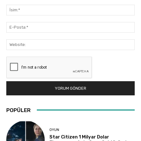
Yorum:
İsi
E-
Pos
Web
POPÜLER
OYUN
Star Citizen 1 Milyar Dolar