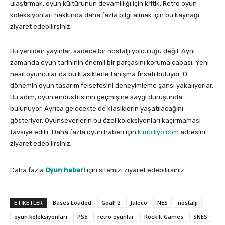
ulaştırmak, oyun kültürünün devamlılığı için kritik. Retro oyun
koleksiyonları hakkında daha fazla bilgi almak için bu kaynağı
ziyaret edebilirsiniz.
Bu yeniden yayınlar, sadece bir nostalji yolculuğu değil. Aynı
zamanda oyun tarihinin önemli bir parçasını koruma çabası. Yeni
nesil oyuncular da bu klasiklerle tanışma fırsatı buluyor. O
dönemin oyun tasarım felsefesini deneyimleme şansı yakalıyorlar.
Bu adım, oyun endüstrisinin geçmişine saygı duruşunda
bulunuyor. Ayrıca gelecekte de klasiklerin yaşatılacağını
gösteriyor. Oyunseverlerin bu özel koleksiyonları kaçırmaması
tavsiye edilir. Daha fazla oyun haberi için
kimbiliyo.com
adresini
ziyaret edebilirsiniz.
Daha fazla
Oyun haberi
için sitemizi ziyaret edebilirsiniz.
ETIKETLER
Bases Loaded
Goal! 2
Jaleco
NES
nostalji
oyun koleksiyonları
PS5
retro oyunlar
Rock It Games
SNES