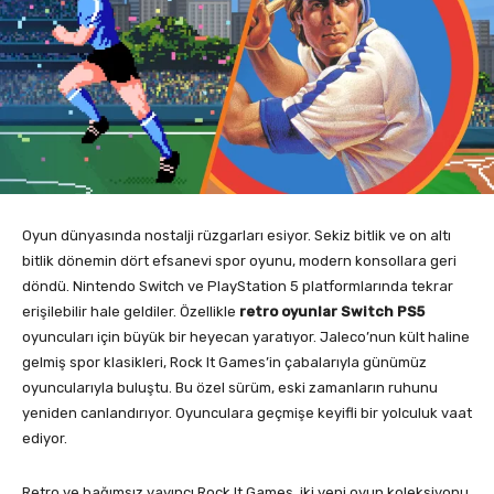
Oyun dünyasında nostalji rüzgarları esiyor. Sekiz bitlik ve on altı
bitlik dönemin dört efsanevi spor oyunu, modern konsollara geri
döndü. Nintendo Switch ve PlayStation 5 platformlarında tekrar
erişilebilir hale geldiler. Özellikle
retro oyunlar Switch PS5
oyuncuları için büyük bir heyecan yaratıyor. Jaleco’nun kült haline
gelmiş spor klasikleri, Rock It Games’in çabalarıyla günümüz
oyuncularıyla buluştu. Bu özel sürüm, eski zamanların ruhunu
yeniden canlandırıyor. Oyunculara geçmişe keyifli bir yolculuk vaat
ediyor.
Retro ve bağımsız yayıncı Rock It Games, iki yeni oyun koleksiyonu