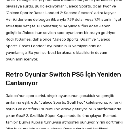
piyasaya sürdü. Bu koleksiyonlar “Jaleco Sports: Goal! Two” ve
“Jaleco Sports: Bases Loaded 2: Second Season” adını taşıyor.
Her iki derleme de bugün itibarıyla 7.99 dolar veya 7.19 sterlin fiyat
etiketiyle satışta. Bu paketler, 2014 yılında iflas eden Japon
geliştirici Jaleco’nun sevilen spor oyunlarını bir araya getiriyor.
Rock It Games, daha önce “Jaleco Sports: Goal!” ve “Jaleco
Sports: Bases Loaded” oyunlarının ilk versiyonlarını da
yayınlamıştı. Bu yeni serbest bırakma, o klasiklerin devam
oyunlarını içeriyor.
Retro Oyunlar Switch PS5 İçin Yeniden
Canlanıyor
Jaleco’nun spor serisi, birçok oyuncunun çocukluk ve gençlik
anılarına eşlik etti. “Jaleco Sports: Goal! Two” koleksiyonu, iki farklı
oyunu ve dört farklı sürümü bir araya getiriyor. NES platformunda
çıkan Goal! 2, özellikle Süper Kupa modu ile öne çıkıyor. Bu mod,
tam bir Dünya Kupası turnuvası atmosferi sunuyor. Yirmi dört farklı
ülke bu kupa için sahaya çıkıyor. Oyuncular kendi taktiksel