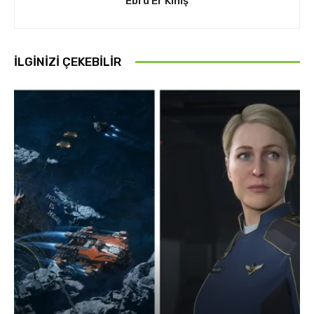
Ebru Er Kınış
İLGINIZI ÇEKEBILIR