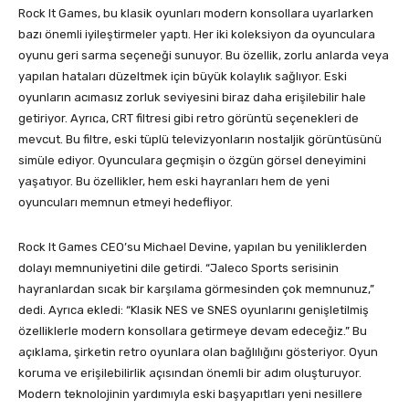
Rock It Games, bu klasik oyunları modern konsollara uyarlarken
bazı önemli iyileştirmeler yaptı. Her iki koleksiyon da oyunculara
oyunu geri sarma seçeneği sunuyor. Bu özellik, zorlu anlarda veya
yapılan hataları düzeltmek için büyük kolaylık sağlıyor. Eski
oyunların acımasız zorluk seviyesini biraz daha erişilebilir hale
getiriyor. Ayrıca, CRT filtresi gibi retro görüntü seçenekleri de
mevcut. Bu filtre, eski tüplü televizyonların nostaljik görüntüsünü
simüle ediyor. Oyunculara geçmişin o özgün görsel deneyimini
yaşatıyor. Bu özellikler, hem eski hayranları hem de yeni
oyuncuları memnun etmeyi hedefliyor.
Rock It Games CEO’su Michael Devine, yapılan bu yeniliklerden
dolayı memnuniyetini dile getirdi. “Jaleco Sports serisinin
hayranlardan sıcak bir karşılama görmesinden çok memnunuz,”
dedi. Ayrıca ekledi: “Klasik NES ve SNES oyunlarını genişletilmiş
özelliklerle modern konsollara getirmeye devam edeceğiz.” Bu
açıklama, şirketin retro oyunlara olan bağlılığını gösteriyor. Oyun
koruma ve erişilebilirlik açısından önemli bir adım oluşturuyor.
Modern teknolojinin yardımıyla eski başyapıtları yeni nesillere