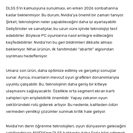
DLSS 5’in kamuoyuna sunulması, en erken 2026 sonbaharına
kadar beklenmiyor. Bu durum, Nvidia’ya önemli bir zaman tanıyor.
Şirket, teknolojinin neler yapabileceğini daha iyi ayarlayabilir.
Geliştiriciler ve sanatçılar, bu uzun süre içinde teknolojiyi test
edebilirler. Böylece PC oyunlarına nasıl entegre edileceğini
keşfedebilirler. Nvidia’nın bu geri bildirimleri dikkate alması
bekleniyor. Nihai ürünün, ilk tanıtımdaki “abartılı” algısından
sıyrılması hedefleniyor.
Umarız son ürün, daha optimize edilmiş ve gerçekçi sonuçlar
sunar. Ayrıca, insanların mevcut oyun grafikleri donanımlarıyla
uyumlu çalışabilir. Bu, teknolojinin daha geniş bir kitleye
ulaşmasını sağlayacaktır. Özellikle orta segment ekran kartı
sahipleri için erişilebilirlik önemlidir. Yapay zekanın oyun
sektöründeki rolü giderek artıyor. Bu nedenle, kaliteden ödün
vermeden yenilikçi çözümler sunmak kritik hale geliyor.
Nvidia’nın derin öğrenme teknolojileri, oyun dünyasının geleceğini
şekillendiriyor. NVIDIA’nın DLSS hakkında daha fazla bilgi edinmek