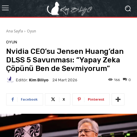
Ana Sayfa
Oyun
OYUN
Nvidia CEO’su Jensen Huang’dan
DLSS 5 Savunması: “Yapay Zeka
Çöpünü Ben de Sevmiyorum”
Editör:
Kim Biliyo
166
0
24 Mart 2026
Facebook
X
Pinterest