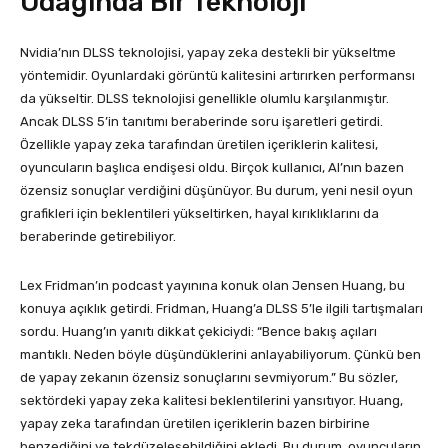
Odağında Bir Teknoloji
Nvidia’nın DLSS teknolojisi, yapay zeka destekli bir yükseltme
yöntemidir. Oyunlardaki görüntü kalitesini artırırken performansı
da yükseltir. DLSS teknolojisi genellikle olumlu karşılanmıştır.
Ancak DLSS 5’in tanıtımı beraberinde soru işaretleri getirdi.
Özellikle yapay zeka tarafından üretilen içeriklerin kalitesi,
oyuncuların başlıca endişesi oldu. Birçok kullanıcı, AI’nın bazen
özensiz sonuçlar verdiğini düşünüyor. Bu durum, yeni nesil oyun
grafikleri için beklentileri yükseltirken, hayal kırıklıklarını da
beraberinde getirebiliyor.
Lex Fridman’ın podcast yayınına konuk olan Jensen Huang, bu
konuya açıklık getirdi. Fridman, Huang’a DLSS 5’le ilgili tartışmaları
sordu. Huang’ın yanıtı dikkat çekiciydi: “Bence bakış açıları
mantıklı. Neden böyle düşündüklerini anlayabiliyorum. Çünkü ben
de yapay zekanın özensiz sonuçlarını sevmiyorum.” Bu sözler,
sektördeki yapay zeka kalitesi beklentilerini yansıtıyor. Huang,
yapay zeka tarafından üretilen içeriklerin bazen birbirine
benzediğini ve tekdüzeleşebildiğini ekledi. Bu durum, oyuncuların