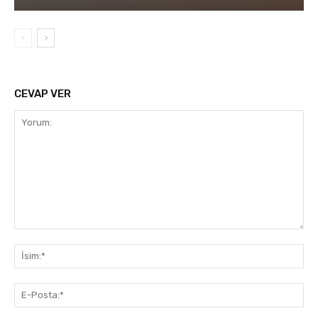
CEVAP VER
Yorum:
İsi
E-
Pos