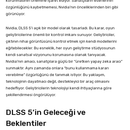
korunmasının önemine işaret ediyor. Sanatçıların eserlerinin
özgünlüğünü kaybetmemesi, Nvidia’nın önceliklerinden biri gibi
görünüyor.
Nvidia, DLSS 5’i açık bir model olarak tasarladı. Bu karar, oyun
geliştiricilerine önemli bir kontrol imkanı sunuyor. Geliştiriciler,
çıktının nihai görüntüsünü kontrol etmek için kendi modellerini
eğitebilecekler. Bu esneklik, her oyun geliştirme stüdyosunun
kendi sanatsal vizyonunu korumasına olanak tanıyacak.
Nvidia’nın amacı, sanatçılara güçlü bir “üretken yapay zeka aracı”
sunmaktır. Aynı zamanda onlara “bunu kullanmama kararı
verebilme” özgürlüğünü de tanımak istiyor. Bu yaklaşım,
teknolojinin dayatmacı değil, destekleyici bir araç olmasını
hedefliyor. Geliştiricilerin teknolojiyi kendi ihtiyaçlarına göre
şekillendirmesi öngörülüyor.
DLSS 5’in Geleceği ve
Beklentiler