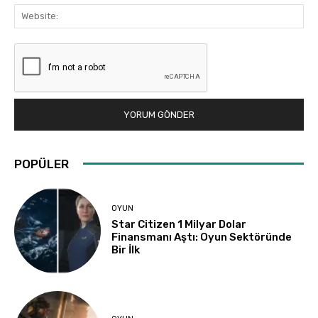
Web
POPÜLER
OYUN
Star Citizen 1 Milyar Dolar
Finansmanı Aştı: Oyun Sektöründe
Bir İlk