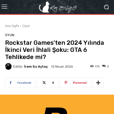
Ana Sayfa
Oyun
OYUN
Rockstar Games’ten 2024 Yılında
İkinci Veri İhlali Şoku: GTA 6
Tehlikede mi?
Editör:
İrem Su Aytaç
175
0
12 Nisan 2026
Facebook
X
Pinterest