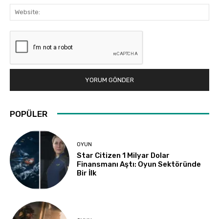
Web
POPÜLER
OYUN
Star Citizen 1 Milyar Dolar
Finansmanı Aştı: Oyun Sektöründe
Bir İlk