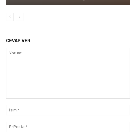
CEVAP VER
Yorum:
İsi
E-
Pos