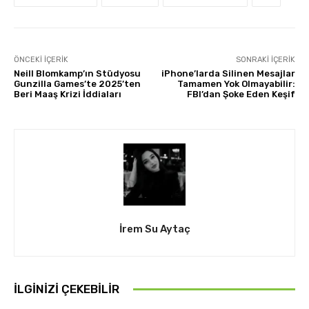
ÖNCEKI İÇERIK
SONRAKI İÇERIK
Neill Blomkamp’ın Stüdyosu
iPhone’larda Silinen Mesajlar
Gunzilla Games’te 2025’ten
Tamamen Yok Olmayabilir:
Beri Maaş Krizi İddiaları
FBI’dan Şoke Eden Keşif
İrem Su Aytaç
İLGINIZI ÇEKEBILIR