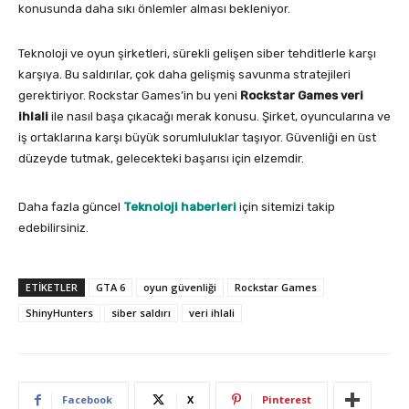
konusunda daha sıkı önlemler alması bekleniyor.
Teknoloji ve oyun şirketleri, sürekli gelişen siber tehditlerle karşı
karşıya. Bu saldırılar, çok daha gelişmiş savunma stratejileri
gerektiriyor. Rockstar Games’in bu yeni
Rockstar Games veri
ihlali
ile nasıl başa çıkacağı merak konusu. Şirket, oyuncularına ve
iş ortaklarına karşı büyük sorumluluklar taşıyor. Güvenliği en üst
düzeyde tutmak, gelecekteki başarısı için elzemdir.
Daha fazla güncel
Teknoloji haberleri
için sitemizi takip
edebilirsiniz.
ETIKETLER
GTA 6
oyun güvenliği
Rockstar Games
ShinyHunters
siber saldırı
veri ihlali
Facebook
X
Pinterest