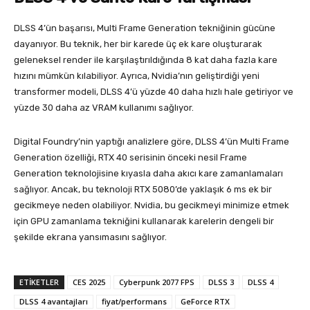
DLSS 4’ün başarısı, Multi Frame Generation tekniğinin gücüne
dayanıyor. Bu teknik, her bir karede üç ek kare oluşturarak
geleneksel render ile karşılaştırıldığında 8 kat daha fazla kare
hızını mümkün kılabiliyor. Ayrıca, Nvidia’nın geliştirdiği yeni
transformer modeli, DLSS 4’ü yüzde 40 daha hızlı hale getiriyor ve
yüzde 30 daha az VRAM kullanımı sağlıyor.
Digital Foundry’nin yaptığı analizlere göre, DLSS 4’ün Multi Frame
Generation özelliği, RTX 40 serisinin önceki nesil Frame
Generation teknolojisine kıyasla daha akıcı kare zamanlamaları
sağlıyor. Ancak, bu teknoloji RTX 5080’de yaklaşık 6 ms ek bir
gecikmeye neden olabiliyor. Nvidia, bu gecikmeyi minimize etmek
için GPU zamanlama tekniğini kullanarak karelerin dengeli bir
şekilde ekrana yansımasını sağlıyor.
ETIKETLER
CES 2025
Cyberpunk 2077 FPS
DLSS 3
DLSS 4
DLSS 4 avantajları
fiyat/performans
GeForce RTX