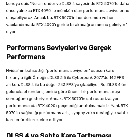
konuya dair, “Nöral render ve DLSS 4 sayesinde RTX 5070’te daha
önce yalnızca RTX 4090 ile mümkün olan performans seviyelerine
ulaşabiliyoruz. Ancak bu, RTX 5070’in her durumda ve her
yapılandırmada RTX 4090’ı geride bırakacağı anlamına gelmiyor”
diyor.
Performans Seviyeleri ve Gerçek
Performans
Nvidia’nın bahsettiği “performans seviyeleri” esasen kare
hızlarıyla ilgili. Örneğin, DLSS 3.5 ile Cyberpunk 2077’de 142 FPS
alırken, DLSS 4 ile bu değer 243 FPS’ye çıkabiliyor. Bu, DLSS 4’ün
geleneksel render işlemine göre önemli bir performans artışı
sunduğunu gösteriyor. Ancak, RTX 5070’in saf rasterizasyon
performansında RTX 4090’ı geçmediği unutulmamalıdır. Yani, RTX
5070’in sağladığı performans artışı, yapay zeka desteğiyle sahte
kareler üretilerek elde ediliyor.
DLSS 4 ve Sahte Kare Tartışması