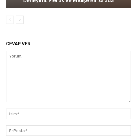
Deneyimi: Merak ve Endişe Bir Arada
CEVAP VER
Yorum:
İsi
E-
Pos