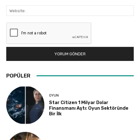
Web
POPÜLER
OYUN
Star Citizen 1 Milyar Dolar
Finansmanı Aştı: Oyun Sektöründe
Bir İlk