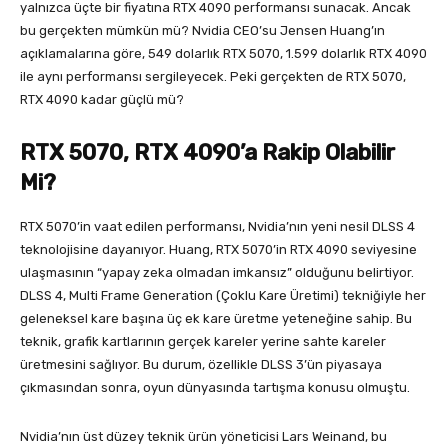
yalnızca üçte bir fiyatına RTX 4090 performansı sunacak. Ancak
bu gerçekten mümkün mü? Nvidia CEO’su Jensen Huang’ın
açıklamalarına göre, 549 dolarlık RTX 5070, 1.599 dolarlık RTX 4090
ile aynı performansı sergileyecek. Peki gerçekten de RTX 5070,
RTX 4090 kadar güçlü mü?
RTX 5070, RTX 4090’a Rakip Olabilir
Mi?
RTX 5070’in vaat edilen performansı, Nvidia’nın yeni nesil DLSS 4
teknolojisine dayanıyor. Huang, RTX 5070’in RTX 4090 seviyesine
ulaşmasının “yapay zeka olmadan imkansız” olduğunu belirtiyor.
DLSS 4, Multi Frame Generation (Çoklu Kare Üretimi) tekniğiyle her
geleneksel kare başına üç ek kare üretme yeteneğine sahip. Bu
teknik, grafik kartlarının gerçek kareler yerine sahte kareler
üretmesini sağlıyor. Bu durum, özellikle DLSS 3’ün piyasaya
çıkmasından sonra, oyun dünyasında tartışma konusu olmuştu.
Nvidia’nın üst düzey teknik ürün yöneticisi Lars Weinand, bu