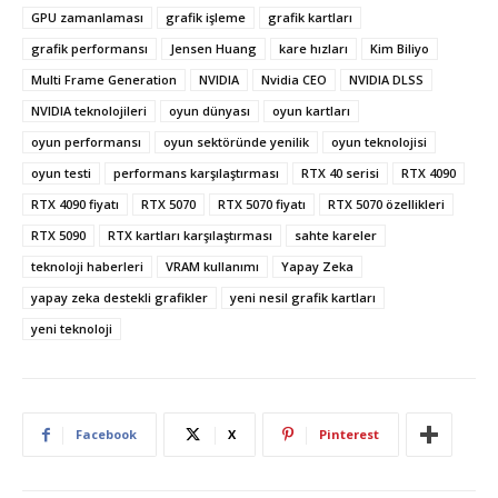
GPU zamanlaması
grafik işleme
grafik kartları
grafik performansı
Jensen Huang
kare hızları
Kim Biliyo
Multi Frame Generation
NVIDIA
Nvidia CEO
NVIDIA DLSS
NVIDIA teknolojileri
oyun dünyası
oyun kartları
oyun performansı
oyun sektöründe yenilik
oyun teknolojisi
oyun testi
performans karşılaştırması
RTX 40 serisi
RTX 4090
RTX 4090 fiyatı
RTX 5070
RTX 5070 fiyatı
RTX 5070 özellikleri
RTX 5090
RTX kartları karşılaştırması
sahte kareler
teknoloji haberleri
VRAM kullanımı
Yapay Zeka
yapay zeka destekli grafikler
yeni nesil grafik kartları
yeni teknoloji
Facebook
X
Pinterest