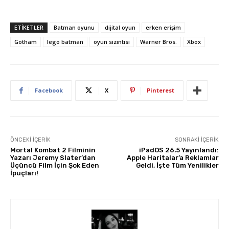
ETIKETLER
Batman oyunu
dijital oyun
erken erişim
Gotham
lego batman
oyun sızıntısı
Warner Bros.
Xbox
Facebook
X
Pinterest
ÖNCEKI İÇERIK
SONRAKI İÇERIK
Mortal Kombat 2 Filminin
iPadOS 26.5 Yayınlandı:
Yazarı Jeremy Slater’dan
Apple Haritalar’a Reklamlar
Üçüncü Film İçin Şok Eden
Geldi, İşte Tüm Yenilikler
İpuçları!