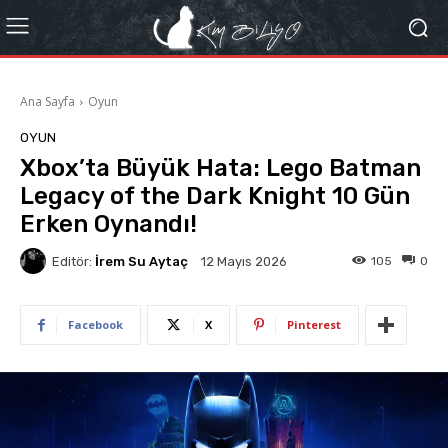
Ana Sayfa
Oyun
OYUN
Xbox’ta Büyük Hata: Lego Batman
Legacy of the Dark Knight 10 Gün
Erken Oynandı!
Editör:
İrem Su Aytaç
105
0
12 Mayıs 2026
Facebook
X
Pinterest