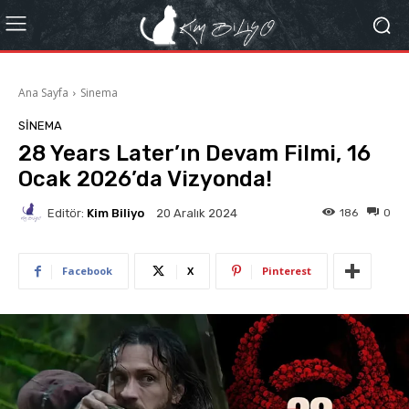
Ana Sayfa
Sinema
SINEMA
28 Years Later’ın Devam Filmi, 16
Ocak 2026’da Vizyonda!
Editör:
Kim Biliyo
186
0
20 Aralık 2024
Facebook
X
Pinterest