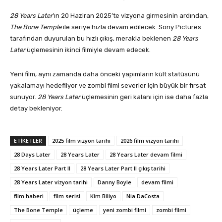
28 Years Later
’ın 20 Haziran 2025’te vizyona girmesinin ardından,
The Bone Temple
ile seriye hızla devam edilecek. Sony Pictures
tarafından duyurulan bu hızlı çıkış, merakla beklenen
28 Years
Later
üçlemesinin ikinci filmiyle devam edecek.
Yeni film, aynı zamanda daha önceki yapımların kült statüsünü
yakalamayı hedefliyor ve zombi filmi severler için büyük bir fırsat
sunuyor.
28 Years Later
üçlemesinin geri kalanı için ise daha fazla
detay bekleniyor.
ETIKETLER
2025 film vizyon tarihi
2026 film vizyon tarihi
28 Days Later
28 Years Later
28 Years Later devam filmi
28 Years Later Part II
28 Years Later Part II çıkış tarihi
28 Years Later vizyon tarihi
Danny Boyle
devam filmi
film haberi
film serisi
Kim Biliyo
Nia DaCosta
The Bone Temple
üçleme
yeni zombi filmi
zombi filmi