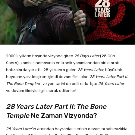
2000’li yılların başında vizyona giren
28 Days Later
(28 Gün
Sonra), zombi sinemasının en ikonik yapımlarından biri olarak
hafızalarda yer etti. 28 yıl sonra gelen
28 Years Later
, büyük bir
heyecan yaratmışken, şimdi devam filmi olan
28 Years Later Part II:
The Bone Temple
’ın vizyon tarihi de belli oldu. İşte
28 Years Later
ve devam filmiyle ilgili merak edilenler!
28 Years Later Part II: The Bone
Temple
Ne Zaman Vizyonda?
28 Years Later
’ın ardından hayranlar, serinin devamını sabırsızlıkla