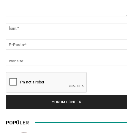
Yorum:
İsi
E-
Pos
Web
POPÜLER