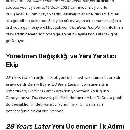
bekliyordu.
28 Years Later Part II: The Bone Temple
, ilk filmden
sadece yedi ay sonra, 16 Ocak 2026 tarihinde izleyicilerle
buluşacak. Bu hızlı vizyon tarihi, alışılmışın aksine, devam filmleri
için genellikle beklenen 3-4 yıllık süreyi aşan bir zaman aralığının
ardından gelmesiyle dikkat çekiyor.
The Bone Temple
filmi, ilk filmin
olaylarının hemen ardından gelen bir hikâyeyi konu alacak gibi
görünüyor.
Yönetmen Değişikliği ve Yeni Yaratıcı
Ekip
28 Years Later
’ın orijinal ekibi, yeni üçlemeyi hazırlamak üzere bir
araya geldi. Danny Boyle,
28 Years Later
’ın yönetmenliğini
üstlenirken,
28 Years Later Part II
’nin yönetmen koltuğuna
Candyman ve
The Marvels
gibi filmlerle tanınan Nia DaCosta geçti.
Bu değişiklik, filmdeki yaratıcı yönün farklı bir bakış açısı
getireceğinin sinyallerini veriyor.
28 Years Later
Yeni Üçlemenin İlk Adımı