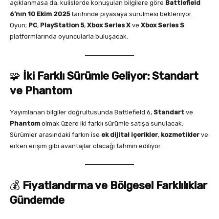
açıklanmasa da, kulislerde konuşulan bilgilere göre
Battlefield
6’nın 10 Ekim 2025
tarihinde piyasaya sürülmesi bekleniyor.
Oyun;
PC
,
PlayStation 5
,
Xbox Series X
ve
Xbox Series S
platformlarında oyuncularla buluşacak.
🧩
İki Farklı Sürümle Geliyor: Standart
ve Phantom
Yayımlanan bilgiler doğrultusunda Battlefield 6,
Standart
ve
Phantom
olmak üzere iki farklı sürümle satışa sunulacak.
Sürümler arasındaki farkın ise
ek dijital içerikler
,
kozmetikler
ve
erken erişim gibi avantajlar olacağı tahmin ediliyor.
💰
Fiyatlandırma ve Bölgesel Farklılıklar
Gündemde