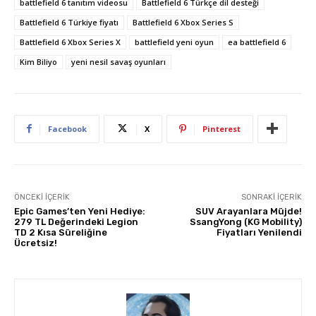
battlefield 6 tanıtım videosu
Battlefield 6 Türkçe dil desteği
Battlefield 6 Türkiye fiyatı
Battlefield 6 Xbox Series S
Battlefield 6 Xbox Series X
battlefield yeni oyun
ea battlefield 6
Kim Biliyo
yeni nesil savaş oyunları
Facebook
X
Pinterest
ÖNCEKI İÇERIK
SONRAKI İÇERIK
Epic Games’ten Yeni Hediye:
SUV Arayanlara Müjde!
279 TL Değerindeki Legion
SsangYong (KG Mobility)
TD 2 Kısa Süreliğine
Fiyatları Yenilendi
Ücretsiz!