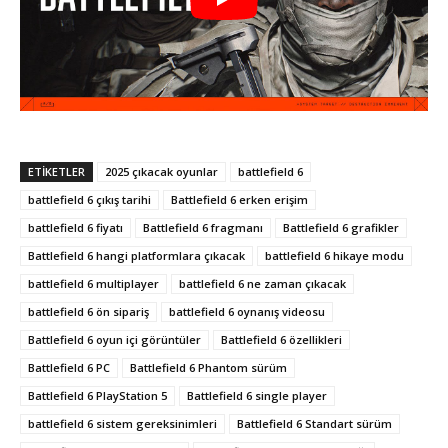
ETIKETLER
2025 çıkacak oyunlar
battlefield 6
battlefield 6 çıkış tarihi
Battlefield 6 erken erişim
battlefield 6 fiyatı
Battlefield 6 fragmanı
Battlefield 6 grafikler
Battlefield 6 hangi platformlara çıkacak
battlefield 6 hikaye modu
battlefield 6 multiplayer
battlefield 6 ne zaman çıkacak
battlefield 6 ön sipariş
battlefield 6 oynanış videosu
Battlefield 6 oyun içi görüntüler
Battlefield 6 özellikleri
Battlefield 6 PC
Battlefield 6 Phantom sürüm
Battlefield 6 PlayStation 5
Battlefield 6 single player
battlefield 6 sistem gereksinimleri
Battlefield 6 Standart sürüm