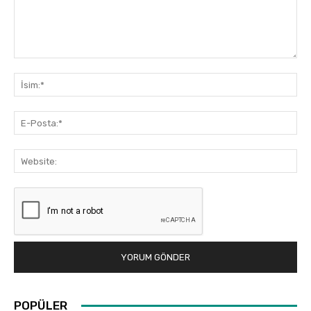
Yorum:
İsi
E-
Pos
Web
POPÜLER