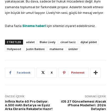
yakalayacak. Bu dava, sadece bir hukuk mücadelesi değil. Aynı
zamanda toplumsal bir farkındalık projesi. Adaletin tecelli etmesi
için büyük bir umut taşıyor. Lively’nin sesi, güçlü bir mesaj veriyor.
Daha fazla
Sinema haberi
için sitemizi ziyaret edebilirsiniz.
ETIKETLER
adalet
Blake Lively
cinsel taciz
dijital şiddet
Hollywood
Justin Baldoni
mahkeme
ünlüler
Facebook
X
Pinterest
ÖNCEKI İÇERIK
SONRAKI İÇERIK
Infinix Note 60 Pro Geliyor:
iOS 27 Güncellemesi Alacak
6.500 mAh Batarya ve Eşsiz
iPhone Modelleri: 2026
Arka Ekranla Rekabete Hazır!
Detayları