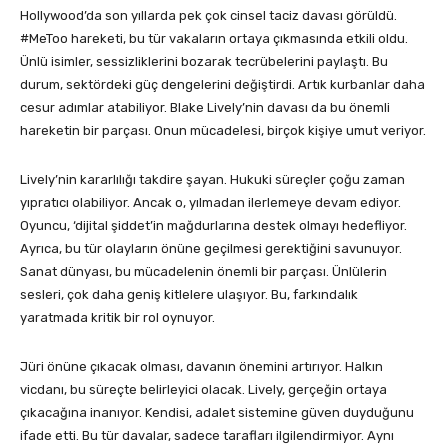
Hollywood’da son yıllarda pek çok cinsel taciz davası görüldü.
#MeToo hareketi, bu tür vakaların ortaya çıkmasında etkili oldu.
Ünlü isimler, sessizliklerini bozarak tecrübelerini paylaştı. Bu
durum, sektördeki güç dengelerini değiştirdi. Artık kurbanlar daha
cesur adımlar atabiliyor. Blake Lively’nin davası da bu önemli
hareketin bir parçası. Onun mücadelesi, birçok kişiye umut veriyor.
Lively’nin kararlılığı takdire şayan. Hukuki süreçler çoğu zaman
yıpratıcı olabiliyor. Ancak o, yılmadan ilerlemeye devam ediyor.
Oyuncu, ‘dijital şiddet’in mağdurlarına destek olmayı hedefliyor.
Ayrıca, bu tür olayların önüne geçilmesi gerektiğini savunuyor.
Sanat dünyası, bu mücadelenin önemli bir parçası. Ünlülerin
sesleri, çok daha geniş kitlelere ulaşıyor. Bu, farkındalık
yaratmada kritik bir rol oynuyor.
Jüri önüne çıkacak olması, davanın önemini artırıyor. Halkın
vicdanı, bu süreçte belirleyici olacak. Lively, gerçeğin ortaya
çıkacağına inanıyor. Kendisi, adalet sistemine güven duyduğunu
ifade etti. Bu tür davalar, sadece tarafları ilgilendirmiyor. Aynı