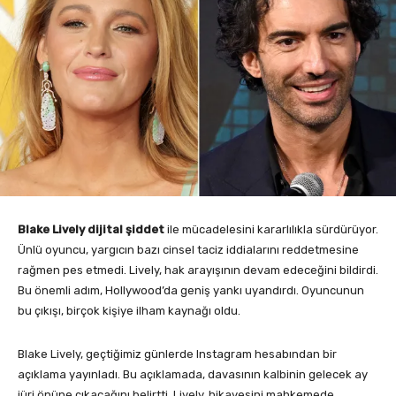
Blake Lively dijital şiddet
ile mücadelesini kararlılıkla sürdürüyor.
Ünlü oyuncu, yargıcın bazı cinsel taciz iddialarını reddetmesine
rağmen pes etmedi. Lively, hak arayışının devam edeceğini bildirdi.
Bu önemli adım, Hollywood’da geniş yankı uyandırdı. Oyuncunun
bu çıkışı, birçok kişiye ilham kaynağı oldu.
Blake Lively, geçtiğimiz günlerde Instagram hesabından bir
açıklama yayınladı. Bu açıklamada, davasının kalbinin gelecek ay
jüri önüne çıkacağını belirtti. Lively, hikayesini mahkemede