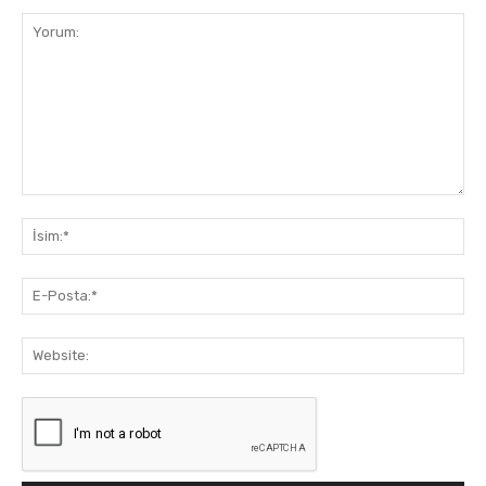
Yorum:
İsi
E-
Pos
Web