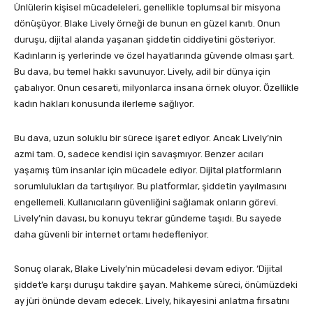
Ünlülerin kişisel mücadeleleri, genellikle toplumsal bir misyona
dönüşüyor. Blake Lively örneği de bunun en güzel kanıtı. Onun
duruşu, dijital alanda yaşanan şiddetin ciddiyetini gösteriyor.
Kadınların iş yerlerinde ve özel hayatlarında güvende olması şart.
Bu dava, bu temel hakkı savunuyor. Lively, adil bir dünya için
çabalıyor. Onun cesareti, milyonlarca insana örnek oluyor. Özellikle
kadın hakları konusunda ilerleme sağlıyor.
Bu dava, uzun soluklu bir sürece işaret ediyor. Ancak Lively’nin
azmi tam. O, sadece kendisi için savaşmıyor. Benzer acıları
yaşamış tüm insanlar için mücadele ediyor. Dijital platformların
sorumlulukları da tartışılıyor. Bu platformlar, şiddetin yayılmasını
engellemeli. Kullanıcıların güvenliğini sağlamak onların görevi.
Lively’nin davası, bu konuyu tekrar gündeme taşıdı. Bu sayede
daha güvenli bir internet ortamı hedefleniyor.
Sonuç olarak, Blake Lively’nin mücadelesi devam ediyor. ‘Dijital
şiddet’e karşı duruşu takdire şayan. Mahkeme süreci, önümüzdeki
ay jüri önünde devam edecek. Lively, hikayesini anlatma fırsatını