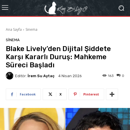
Ana Sayfa
Sinema
SINEMA
Blake Lively’den Dijital Şiddete
Karşı Kararlı Duruş: Mahkeme
Süreci Başladı
Editör:
İrem Su Aytaç
163
0
4 Nisan 2026
Facebook
X
Pinterest