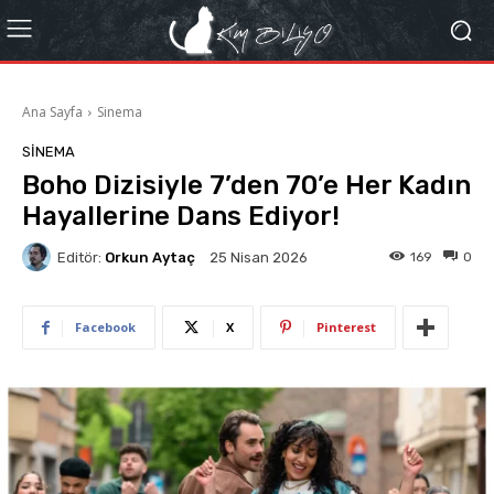
Ana Sayfa
Sinema
SINEMA
Boho Dizisiyle 7’den 70’e Her Kadın
Hayallerine Dans Ediyor!
Editör:
Orkun Aytaç
169
0
25 Nisan 2026
Facebook
X
Pinterest