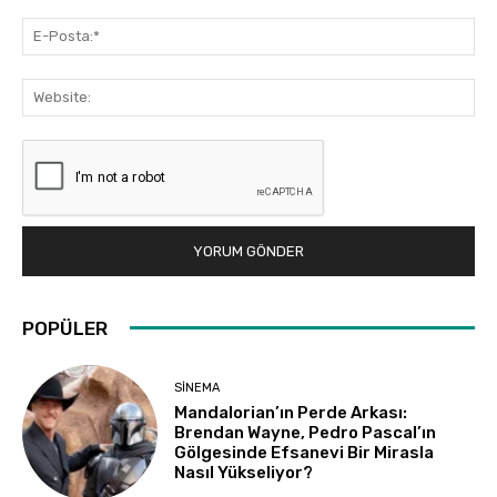
E-
Pos
Web
POPÜLER
SINEMA
Mandalorian’ın Perde Arkası:
Brendan Wayne, Pedro Pascal’ın
Gölgesinde Efsanevi Bir Mirasla
Nasıl Yükseliyor?