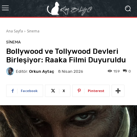
Ana Sayfa
Sinema
SINEMA
Bollywood ve Tollywood Devleri
Birleşiyor: Raaka Filmi Duyuruldu
Editör:
Orkun Aytaç
159
0
8 Nisan 2026
Facebook
X
Pinterest