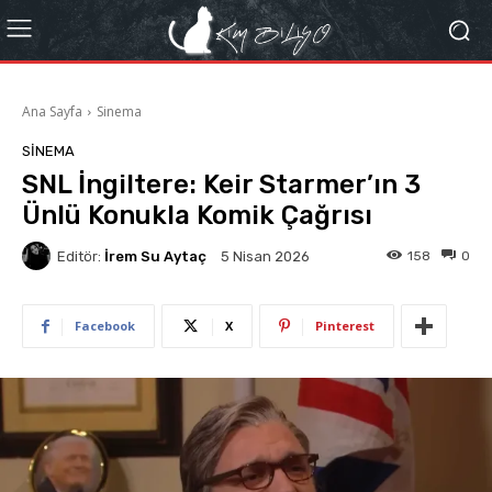
Ana Sayfa
Sinema
SINEMA
SNL İngiltere: Keir Starmer’ın 3
Ünlü Konukla Komik Çağrısı
Editör:
İrem Su Aytaç
158
0
5 Nisan 2026
Facebook
X
Pinterest