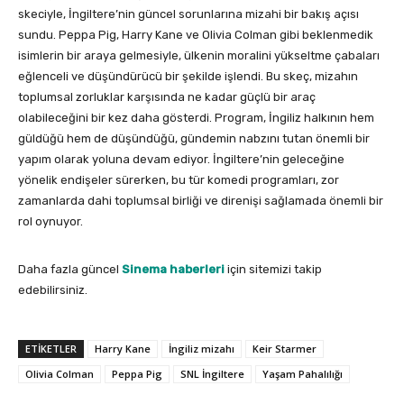
skeciyle, İngiltere’nin güncel sorunlarına mizahi bir bakış açısı
sundu. Peppa Pig, Harry Kane ve Olivia Colman gibi beklenmedik
isimlerin bir araya gelmesiyle, ülkenin moralini yükseltme çabaları
eğlenceli ve düşündürücü bir şekilde işlendi. Bu skeç, mizahın
toplumsal zorluklar karşısında ne kadar güçlü bir araç
olabileceğini bir kez daha gösterdi. Program, İngiliz halkının hem
güldüğü hem de düşündüğü, gündemin nabzını tutan önemli bir
yapım olarak yoluna devam ediyor. İngiltere’nin geleceğine
yönelik endişeler sürerken, bu tür komedi programları, zor
zamanlarda dahi toplumsal birliği ve direnişi sağlamada önemli bir
rol oynuyor.
Daha fazla güncel
Sinema haberleri
için sitemizi takip
edebilirsiniz.
ETIKETLER
Harry Kane
İngiliz mizahı
Keir Starmer
Olivia Colman
Peppa Pig
SNL İngiltere
Yaşam Pahalılığı