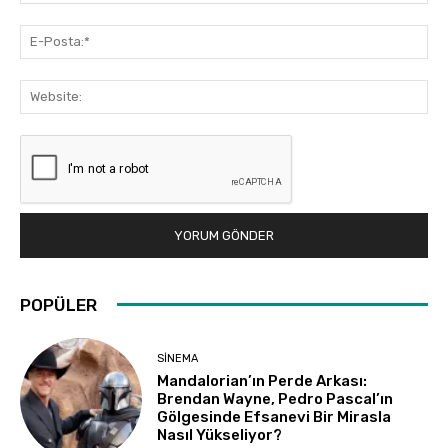
E-
Pos
Web
POPÜLER
SINEMA
Mandalorian’ın Perde Arkası:
Brendan Wayne, Pedro Pascal’ın
Gölgesinde Efsanevi Bir Mirasla
Nasıl Yükseliyor?