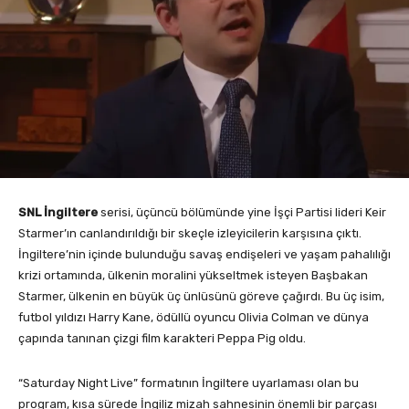
SNL İngiltere
serisi, üçüncü bölümünde yine İşçi Partisi lideri Keir
Starmer’ın canlandırıldığı bir skeçle izleyicilerin karşısına çıktı.
İngiltere’nin içinde bulunduğu savaş endişeleri ve yaşam pahalılığı
krizi ortamında, ülkenin moralini yükseltmek isteyen Başbakan
Starmer, ülkenin en büyük üç ünlüsünü göreve çağırdı. Bu üç isim,
futbol yıldızı Harry Kane, ödüllü oyuncu Olivia Colman ve dünya
çapında tanınan çizgi film karakteri Peppa Pig oldu.
“Saturday Night Live” formatının İngiltere uyarlaması olan bu
program, kısa sürede İngiliz mizah sahnesinin önemli bir parçası