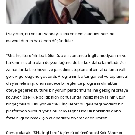
İzleyiciler, bu absürt sahneyi izlerken hem güldüler hem de
mevcut durum hakkında düşündüler.
“SNL İngiltere”nin bu bölümü, aynı zamanda İngiliz medyasının ve
halkının mizaha olan düşkünlüğünü de bir kez daha kanıtladı. Zor
zamanlarda bile hicvin ve parodinin, toplumsal bir rahatlama valfi
görevi gördüğünü gösterdi. Programın bu tür güncel ve toplumsal
olayları ele alışı, onun sadece bir eğlence programı olmaktan
öteye geçerek kültürel bir yorum platformu haline geldiğini ortaya
koyuyor. Özellikle politik hiciv konusunda İngiliz medyasının uzun
bir geçmişi bulunuyor ve “SNL İngiltere” bu geleneği modern bir
platformda sürdürüyor. Saturday Night Live UK hakkında daha
fazla bilgi edinmek için Wikipedia’yı ziyaret edebilirsiniz.
Sonuç olarak, “SNL İngiltere” üçüncü bölümündeki Keir Starmer