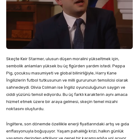
Skeçte Keir Starmer, ulusun düşen moralini yükseltmek için,
sembolik anlamları yüksek bu üç figürden yardım istedi. Peppa
Pig, çocuksu masumiyeti ve global bilinirliğiyle, Harry Kane
İngilizlerin futbol tutkusunun ve milli gururunun temsilcisi olarak
sahnedeydi. Olivia Colman ise İngiliz oyunculuğunun saygın ve
ciddi yüzünü temsil ediyordu. Bu üç farklı karakterin aynı amaca
hizmet etmek üzere bir araya gelmesi, skeçin temel mizahi
noktasını oluşturdu.
İngiltere, son dönemde özellikle enerji fiyatlarındaki artış ve gıda
enflasyonuyla boğuşuyor. Yaşam pahalılığı krizi, halkın günlük
yaşamını derinden etkiliyor ve genel bir karamsarlığa yol açıyor.