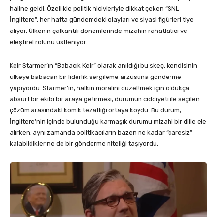
haline geldi. Özellikle politik hicivleriyle dikkat çeken “SNL
İngiltere”, her hafta gündemdeki olayları ve siyasi figürleri tiye
alıyor. Ülkenin çalkantılı dönemlerinde mizahın rahatlatıcı ve
eleştirel rolünü üstleniyor.
Keir Starmer’ın “Babacık Keir” olarak anıldığı bu skeç, kendisinin
ülkeye babacan bir liderlik sergileme arzusuna gönderme
yapıyordu. Starmer’ın, halkın moralini düzeltmek için oldukça
absürt bir ekibi bir araya getirmesi, durumun ciddiyeti ile seçilen
çözüm arasındaki komik tezatlığı ortaya koydu. Bu durum,
İngiltere’nin içinde bulunduğu karmaşık durumu mizahi bir dille ele
alırken, aynı zamanda politikacıların bazen ne kadar “çaresiz”
kalabildiklerine de bir gönderme niteliği taşıyordu.