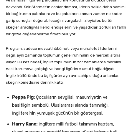
ve kamusal figürleri parodileştirme konusunda oldukça cesur
davrandı. Keir Starmer’ın canlandırması, liderin halkla daha samimi
bir bağ kurma çabalarını ve bu çabaların zaman zaman ne kadar
garip sonuçlar doğurabileceğini vurguladı. İzleyiciler, bu tür
skeçler aracılığıyla kendi endişelerini ve yaşadıkları zorlukları farklı
bir gözle değerlendirme fırsatı buluyor.
Program, sadece mevcut hükümeti veya muhalefet liderlerini
değil, aynı zamanda toplumun genel ruh halini de mercek altına
alıyor. Bu kez hedef, İngiliz toplumunun zor zamanlarda moralini
nasıl korumaya çalıştığı ve hangi figürlere umut bağladığıydı.
İngiliz kültüründe bu üç figürün ayrı ayrı sahip olduğu anlamlar,
skeçin komedisine derinlik kattı:
Peppa Pig:
Çocukların sevgilisi, masumiyetin ve
basitliğin sembolü. Uluslararası alanda tanınırlığı,
İngiltere’nin yumuşak gücünün bir göstergesi.
Harry Kane:
İngiltere milli futbol takımının kaptanı,
ulusal gururun ve sportif başarının vücut bulmuş hali.