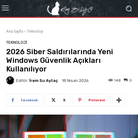
Ana Sayfa
Teknoloji
TEKNOLOJI
2026 Siber Saldırılarında Yeni
Windows Güvenlik Açıkları
Kullanılıyor
Editör:
İrem Su Aytaç
148
0
18 Nisan 2026
Facebook
X
Pinterest