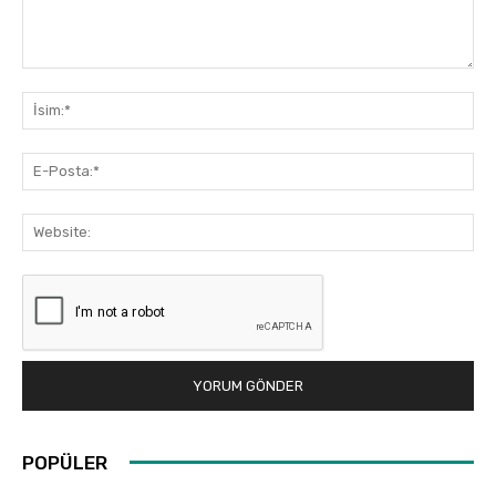
Yorum:
İsi
E-
Pos
Web
POPÜLER