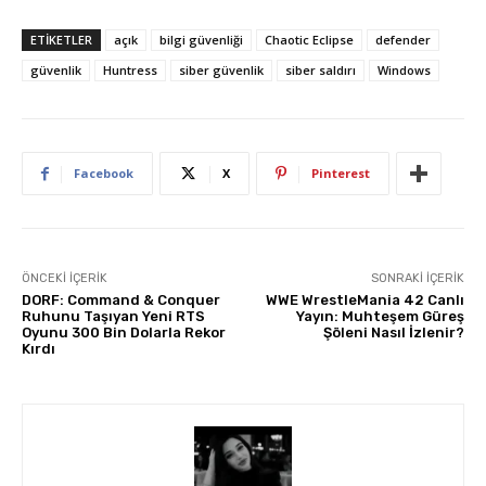
ETIKETLER
açık
bilgi güvenliği
Chaotic Eclipse
defender
güvenlik
Huntress
siber güvenlik
siber saldırı
Windows
Facebook
X
Pinterest
ÖNCEKI İÇERIK
SONRAKI İÇERIK
DORF: Command & Conquer
WWE WrestleMania 42 Canlı
Ruhunu Taşıyan Yeni RTS
Yayın: Muhteşem Güreş
Oyunu 300 Bin Dolarla Rekor
Şöleni Nasıl İzlenir?
Kırdı