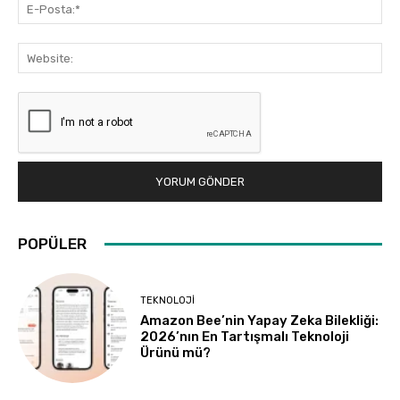
E-
Pos
Web
POPÜLER
TEKNOLOJI
Amazon Bee’nin Yapay Zeka Bilekliği:
2026’nın En Tartışmalı Teknoloji
Ürünü mü?