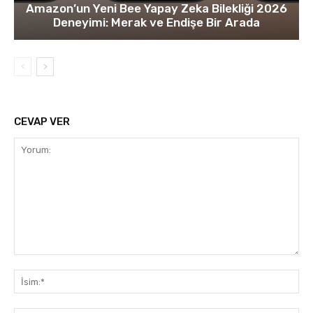
Amazon’un Yeni Bee Yapay Zeka Bilekliği 2026
Deneyimi: Merak ve Endişe Bir Arada
CEVAP VER
Yorum:
İsi