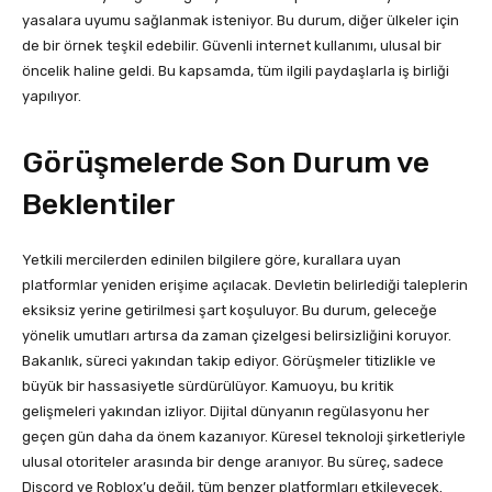
yasalara uyumu sağlanmak isteniyor. Bu durum, diğer ülkeler için
de bir örnek teşkil edebilir. Güvenli internet kullanımı, ulusal bir
öncelik haline geldi. Bu kapsamda, tüm ilgili paydaşlarla iş birliği
yapılıyor.
Görüşmelerde Son Durum ve
Beklentiler
Yetkili mercilerden edinilen bilgilere göre, kurallara uyan
platformlar yeniden erişime açılacak. Devletin belirlediği taleplerin
eksiksiz yerine getirilmesi şart koşuluyor. Bu durum, geleceğe
yönelik umutları artırsa da zaman çizelgesi belirsizliğini koruyor.
Bakanlık, süreci yakından takip ediyor. Görüşmeler titizlikle ve
büyük bir hassasiyetle sürdürülüyor. Kamuoyu, bu kritik
gelişmeleri yakından izliyor. Dijital dünyanın regülasyonu her
geçen gün daha da önem kazanıyor. Küresel teknoloji şirketleriyle
ulusal otoriteler arasında bir denge aranıyor. Bu süreç, sadece
Discord ve Roblox’u değil, tüm benzer platformları etkileyecek.