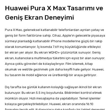
Huawei Pura X Max Tasarımı ve
Geniş Ekran Deneyimi
Pura X Max, geleneksel katlanabilir telefonlardan ayrılan yatay ve
geniş bir form faktörüne sahip. Cihaz, Apple’ın gelecekte piyasaya
sürmeyi planladığı katlanabilir iPhone modellerine güçlü bir rakip
olarak konumlanıyor. İç kısımda 7.69 inç büyüklüğünde etkileyici
bir ekran yer alıyor. Bu ekran WQHD+ çözünürlük sunuyor. Geniş
ekran, kullanıcılara multimedya tüketimi için eşsiz bir alan sunuyor.
Ayrıca çoklu görevleri de kolaylaştırıyor. Film izlemek, kitap
okumak ve web’de gezinmek çok daha keyifli hale geliyor. Huawei,
bu tasarım ile mobil eğlence ve üretkenliği bir araya getiriyor.
Dış tarafta ise günlük kullanım kolaylığı sağlayan ikincil bir ekran
bulunuyor. Bu ekran 5.5 inç boyutunda. Bildirimleri kontrol etmek
mümkün oluyor. Hızlı mesajlaşma da yapılabiliyor. Temel işlemler
kolayca gerçekleştirilebiliyor. Huawei, ekran oranında 16:10
formatını tercih etti. Kullanıcılara daha konforlu bir tablet deneyimi