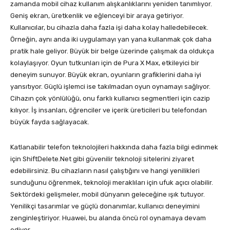
zamanda mobil cihaz kullanım alışkanlıklarını yeniden tanımlıyor.
Geniş ekran, üretkenlik ve eğlenceyi bir araya getiriyor.
Kullanıcılar, bu cihazla daha fazla işi daha kolay halledebilecek.
Örneğin, aynı anda iki uygulamayı yan yana kullanmak çok daha
pratik hale geliyor. Büyük bir belge üzerinde çalışmak da oldukça
kolaylaşıyor. Oyun tutkunları için de Pura X Max, etkileyici bir
deneyim sunuyor. Büyük ekran, oyunların grafiklerini daha iyi
yansıtıyor. Güçlü işlemci ise takılmadan oyun oynamayı sağlıyor.
Cihazın çok yönlülüğü, onu farklı kullanıcı segmentleri için cazip
kılıyor. İş insanları, öğrenciler ve içerik üreticileri bu telefondan
büyük fayda sağlayacak.
Katlanabilir telefon teknolojileri hakkında daha fazla bilgi edinmek
için ShiftDelete.Net gibi güvenilir teknoloji sitelerini ziyaret
edebilirsiniz. Bu cihazların nasıl çalıştığını ve hangi yenilikleri
sunduğunu öğrenmek, teknoloji meraklıları için ufuk açıcı olabilir.
Sektördeki gelişmeler, mobil dünyanın geleceğine ışık tutuyor.
Yenilikçi tasarımlar ve güçlü donanımlar, kullanıcı deneyimini
zenginleştiriyor. Huawei, bu alanda öncü rol oynamaya devam
ediyor.