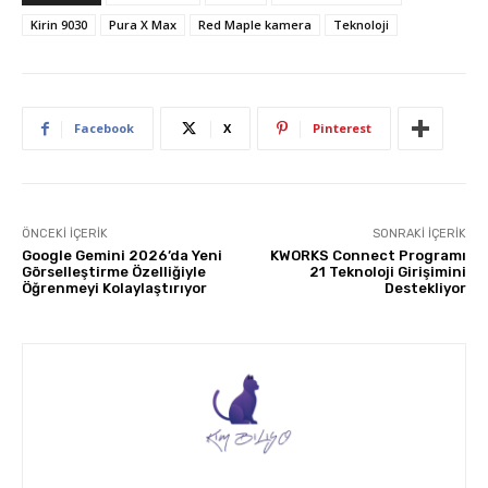
Kirin 9030
Pura X Max
Red Maple kamera
Teknoloji
Facebook
X
Pinterest
ÖNCEKI İÇERIK
SONRAKI İÇERIK
Google Gemini 2026’da Yeni
KWORKS Connect Programı
Görselleştirme Özelliğiyle
21 Teknoloji Girişimini
Öğrenmeyi Kolaylaştırıyor
Destekliyor