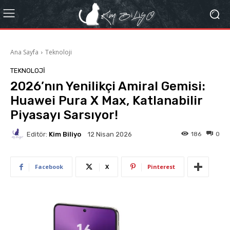
Ana Sayfa
Teknoloji
TEKNOLOJI
2026’nın Yenilikçi Amiral Gemisi:
Huawei Pura X Max, Katlanabilir
Piyasayı Sarsıyor!
Editör:
Kim Biliyo
186
0
12 Nisan 2026
Facebook
X
Pinterest