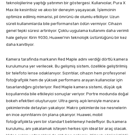
teknolojilerine yaptığı yatırımın bir göstergesi. Kullanıcılar, Pura X
Max ile kesintisiz ve akıcı bir deneyim yaşayacak. İşlemcinin
optimize edilmiş mimarisi, pil ömrünü de olumlu etkiliyor. Uzun
süreli kullanımlarda bile performanstan ödün vermiyor. Cihazın
genel tepki süresi artırılıyor. Çoklu uygulama kullanımı daha verimli
hale geliyor. Kirin 9030, Huawei’nin teknolojik üstünlüğünü bir kez
daha kanıtlıyor.
Kamera tarafında markanın Red Maple adını verdiği dörtlü kamera
kurulumuna yer verilecek. Bu gelişmiş sistem, özellikle geliştirilmiş
bir telefoto lense odaklanıyor. Sızıntılar, cihazın hem profesyonel
fotoğrafçılık hem de yüksek performans arayan kullanıcılar için
tasarlandığını gösteriyor. Red Maple kamera sistemi, düşük ışık
koşullarında bile etkileyici sonuçlar veriyor. Portre modunda doğal
bokeh efektleri oluşturuyor. Ultra geniş açılı lensiyle manzara
çekimlerinde detayları yakalıyor. Makro çekimlerde ise nesnelerin
en ince ayrıntılarını ön plana çıkarıyor. Huawei, mobil
fotoğrafçılıkta yeni bir standart belirlemeyi hedefliyor. Bu kamera
kurulumu, anı yakalamak isteyen herkes için ideal bir araç olacak.