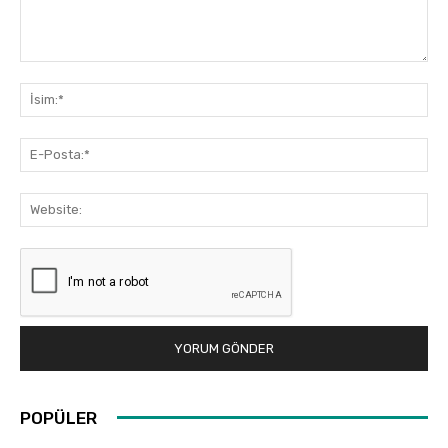
Yorum:
İsi
E-
Pos
Web
POPÜLER