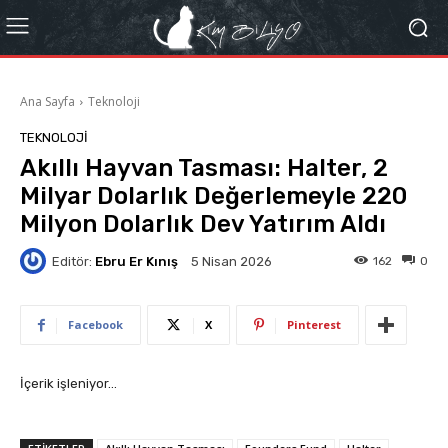
Ana Sayfa
Teknoloji
TEKNOLOJI
Akıllı Hayvan Tasması: Halter, 2
Milyar Dolarlık Değerlemeyle 220
Milyon Dolarlık Dev Yatırım Aldı
Editör:
Ebru Er Kınış
162
0
5 Nisan 2026
Facebook
X
Pinterest
İçerik işleniyor…