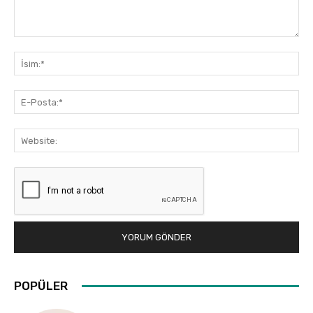
Yorum:
İsi
E-
Pos
Web
POPÜLER