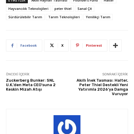
ETIKETLER
Akıllı Hayvan Tasması
Founders Fund
Halter
Hayvancılık Teknolojileri
peter thiel
Sanal Çit
Sürdürülebilir Tarım
Tarım Teknolojileri
Yenilikçi Tarım
Facebook
X
Pinterest
ÖNCEKI İÇERIK
SONRAKI İÇERIK
Zuckerberg Bunker: SNL
Akıllı İnek Tasması: Halter,
U.K.’den Meta CEO’suna 2
Peter Thiel Destekli Yeni
Keskin Mizah Atışı
Yatırımla 2026’ya Damga
Vuruyor