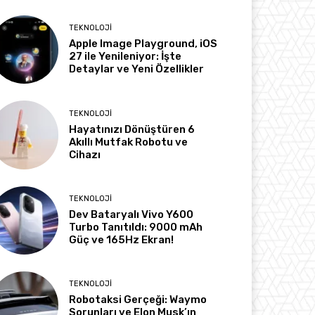
TEKNOLOJI
Apple Image Playground, iOS
27 ile Yenileniyor: İşte
Detaylar ve Yeni Özellikler
TEKNOLOJI
Hayatınızı Dönüştüren 6
Akıllı Mutfak Robotu ve
Cihazı
TEKNOLOJI
Dev Bataryalı Vivo Y600
Turbo Tanıtıldı: 9000 mAh
Güç ve 165Hz Ekran!
TEKNOLOJI
Robotaksi Gerçeği: Waymo
Sorunları ve Elon Musk’ın