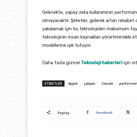
Gelecekte, yapay zeka kullanımının performans 
olmayacaktır. Şirketler, giderek artan rekabet
yakalamak için bu teknolojiden maksimum fayday
teknolojinin insan kaynakları yönetimindeki etk
modellerine ışık tutuyor.
Daha fazla güncel
Teknoloji haberleri
için si
ETIKETLER
Apple
çalışan
Claude
performa
Facebook
Paylaş