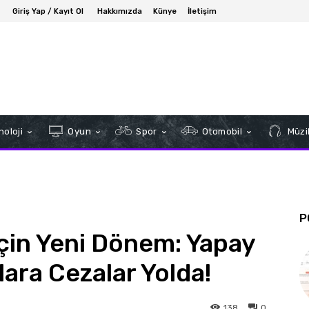
Giriş Yap / Kayıt Ol
Hakkımızda
Künye
İletişim
oloji
Oyun
Spor
Otomobil
Müzi
P
İçin Yeni Dönem: Yapay
ara Cezalar Yolda!
138
0