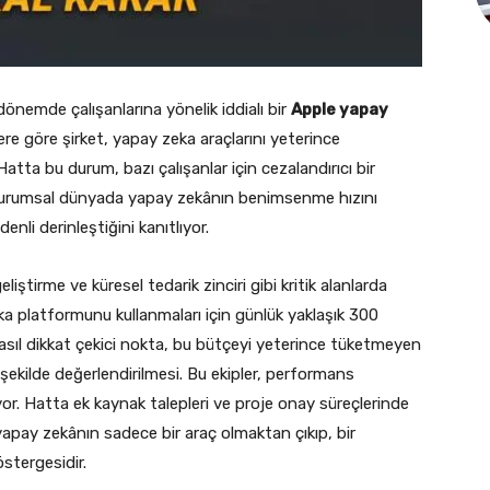
dönemde çalışanlarına yönelik iddialı bir
Apple yapay
ere göre şirket, yapay zeka araçlarını yeterince
atta bu durum, bazı çalışanlar için cezalandırıcı bir
kurumsal dünyada yapay zekânın benimsenme hızını
nli derinleştiğini kanıtlıyor.
geliştirme ve küresel tedarik zinciri gibi kritik alanlarda
ka platformunu kullanmaları için günlük yaklaşık 300
 asıl dikkat çekici nokta, bu bütçeyi yeterince tüketmeyen
r şekilde değerlendirilmesi. Bu ekipler, performans
yor. Hatta ek kaynak talepleri ve proje onay süreçlerinde
 yapay zekânın sadece bir araç olmaktan çıkıp, bir
stergesidir.