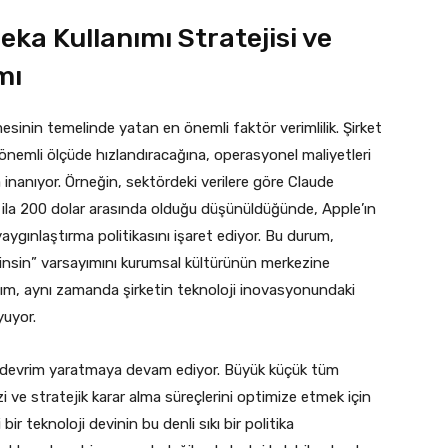
eka Kullanımı Stratejisi ve
mı
esinin temelinde yatan en önemli faktör verimlilik. Şirket
i önemli ölçüde hızlandıracağına, operasyonel maliyetleri
 inanıyor. Örneğin, sektördeki verilere göre Claude
00 ila 200 dolar arasında olduğu düşünüldüğünde, Apple’ın
yaygınlaştırma politikasını işaret ediyor. Bu durum,
insin” varsayımını kurumsal kültürünün merkezine
 adım, aynı zamanda şirketin teknoloji inovasyonundaki
yuyor.
da devrim yaratmaya devam ediyor. Büyük küçük tüm
i ve stratejik karar alma süreçlerini optimize etmek için
bir teknoloji devinin bu denli sıkı bir politika