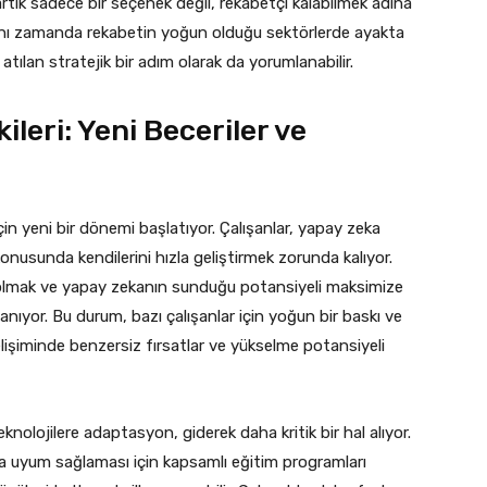
k sadece bir seçenek değil, rekabetçi kalabilmek adına
, aynı zamanda rekabetin yoğun olduğu sektörlerde ayakta
atılan stratejik bir adım olarak da yorumlanabilir.
ileri: Yeni Beceriler ve
 için yeni bir dönemi başlatıyor. Çalışanlar, yapay zeka
 konusunda kendilerini hızla geliştirmek zorunda kalıyor.
e olmak ve yapay zekanın sunduğu potansiyeli maksimize
yor. Bu durum, bazı çalışanlar için yoğun bir baskı ve
 gelişiminde benzersiz fırsatlar ve yükselme potansiyeli
olojilere adaptasyon, giderek daha kritik bir hal alıyor.
ızla uyum sağlaması için kapsamlı eğitim programları