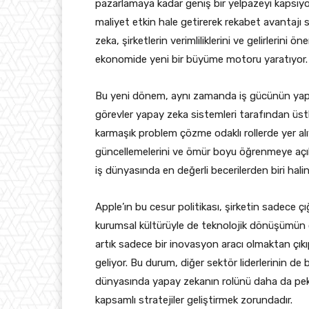
pazarlamaya kadar geniş bir yelpazeyi kapsıyor.
maliyet etkin hale getirerek rekabet avantajı 
zeka, şirketlerin verimliliklerini ve gelirlerini
ekonomide yeni bir büyüme motoru yaratıyor.
Bu yeni dönem, aynı zamanda iş gücünün yapısı
görevler yapay zeka sistemleri tarafından üstle
karmaşık problem çözme odaklı rollerde yer alıyo
güncellemelerini ve ömür boyu öğrenmeye açık
iş dünyasında en değerli becerilerden biri halin
Apple’ın bu cesur politikası, şirketin sadece çı
kurumsal kültürüyle de teknolojik dönüşümün ön
artık sadece bir inovasyon aracı olmaktan çık
geliyor. Bu durum, diğer sektör liderlerinin de
dünyasında yapay zekanın rolünü daha da pekişt
kapsamlı stratejiler geliştirmek zorundadır.