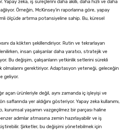
 Yapay zeka, iş süreçlerini daha akıllı, daha hızlı ve daha
sağlıyor. Örneğin, McKinsey’in raporlarına göre, yapay
 önemli ölçüde artırma potansiyeline sahip. Bu, küresel
nı da kökten şekillendiriyor. Rutin ve tekrarlayan
nilirken, insan çalışanlar daha yaratıcı, stratejik ve
r. Bu değişim, çalışanların yetkinlik setlerini sürekli
 olmalarını gerektiriyor. Adaptasyon yeteneği, geleceğin
e geliyor.
ğır açan ürünleriyle değil, aynı zamanda iç işleyişi ve
 saflarında yer aldığını gösteriyor. Yapay zeka kullanımı,
ıp, kurumsal yaşamın vazgeçilmez bir parçası haline
 benzer adımlar atmasına zemin hazırlayabilir ve iş
irebilir. Şirketler, bu değişimi yönetebilmek için