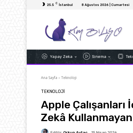
C
25.5
İstanbul
8 Ağustos 2026 | Cumartesi
Yapay Zeka
Sinema
Tekn
Ana Sayfa
Teknoloji
TEKNOLOJI
Apple Çalışanları 
Zekâ Kullanmayanl
Editör:
Orkun Aytaç
15 Nisan 2026