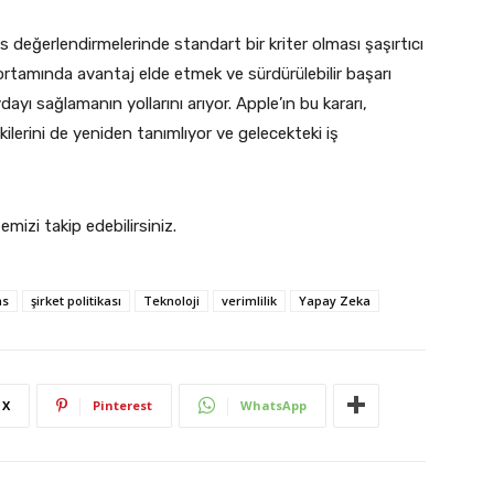
değerlendirmelerinde standart bir kriter olması şaşırtıcı
 ortamında avantaj elde etmek ve sürdürülebilir başarı
ı sağlamanın yollarını arıyor. Apple’ın bu kararı,
ilerini de yeniden tanımlıyor ve gelecekteki iş
temizi takip edebilirsiniz.
ns
şirket politikası
Teknoloji
verimlilik
Yapay Zeka
X
Pinterest
WhatsApp