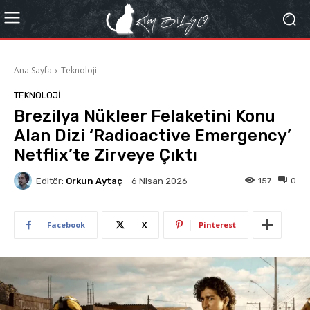
Ana Sayfa
Teknoloji
TEKNOLOJI
Brezilya Nükleer Felaketini Konu
Alan Dizi ‘Radioactive Emergency’
Netflix’te Zirveye Çıktı
Editör:
Orkun Aytaç
157
0
6 Nisan 2026
Facebook
X
Pinterest