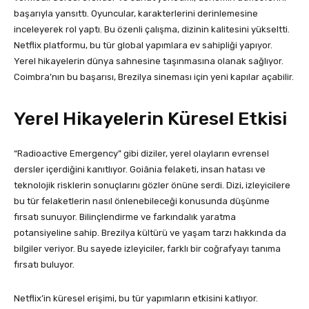
başarıyla yansıttı. Oyuncular, karakterlerini derinlemesine
inceleyerek rol yaptı. Bu özenli çalışma, dizinin kalitesini yükseltti.
Netflix platformu, bu tür global yapımlara ev sahipliği yapıyor.
Yerel hikayelerin dünya sahnesine taşınmasına olanak sağlıyor.
Coimbra’nın bu başarısı, Brezilya sineması için yeni kapılar açabilir.
Yerel Hikayelerin Küresel Etkisi
“Radioactive Emergency” gibi diziler, yerel olayların evrensel
dersler içerdiğini kanıtlıyor. Goiânia felaketi, insan hatası ve
teknolojik risklerin sonuçlarını gözler önüne serdi. Dizi, izleyicilere
bu tür felaketlerin nasıl önlenebileceği konusunda düşünme
fırsatı sunuyor. Bilinçlendirme ve farkındalık yaratma
potansiyeline sahip. Brezilya kültürü ve yaşam tarzı hakkında da
bilgiler veriyor. Bu sayede izleyiciler, farklı bir coğrafyayı tanıma
fırsatı buluyor.
Netflix’in küresel erişimi, bu tür yapımların etkisini katlıyor.