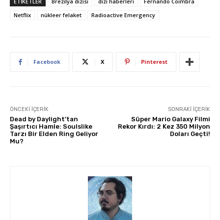
ETIKETLER
Brezilya dizisi
dizi haberleri
Fernando Coimbra
Netflix
nükleer felaket
Radioactive Emergency
Facebook
X
Pinterest
ÖNCEKI İÇERIK
SONRAKI İÇERIK
Dead by Daylight’tan
Süper Mario Galaxy Filmi
Şaşırtıcı Hamle: Soulslike
Rekor Kırdı: 2 Kez 350 Milyon
Tarzı Bir Elden Ring Geliyor
Doları Geçti!
Mu?