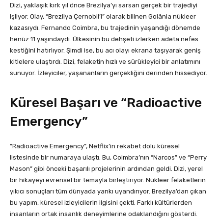
Dizi, yaklaşık kırk yıl önce Brezilya’yı sarsan gerçek bir trajediyi
işliyor. Olay, “Brezilya Çernobil’i” olarak bilinen Goiânia nükleer
kazasıydı. Fernando Coimbra, bu trajedinin yaşandığı dönemde
henüz 11 yaşındaydı. Ülkesinin bu dehşeti izlerken adeta nefes
kestiğini hatırlıyor. Şimdi ise, bu acı olayı ekrana taşıyarak geniş
kitlelere ulaştırdı. Dizi, felaketin hızlı ve sürükleyici bir anlatımını
sunuyor. İzleyiciler, yaşananların gerçekliğini derinden hissediyor.
Küresel Başarı ve “Radioactive
Emergency”
“Radioactive Emergency”, Netflix’in rekabet dolu küresel
listesinde bir numaraya ulaştı. Bu, Coimbra’nın “Narcos” ve “Perry
Mason” gibi önceki başarılı projelerinin ardından geldi. Dizi, yerel
bir hikayeyi evrensel bir temayla birleştiriyor. Nükleer felaketlerin
yıkıcı sonuçları tüm dünyada yankı uyandırıyor. Brezilya’dan çıkan
bu yapım, küresel izleyicilerin ilgisini çekti. Farklı kültürlerden
insanların ortak insanlık deneyimlerine odaklandığını gösterdi.