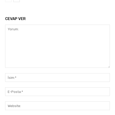
CEVAP VER
Yorum:
İsi
E-
Pos
Web