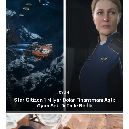
OYUN
Star Citizen 1 Milyar Dolar Finansmanı Aştı:
Oyun Sektöründe Bir İlk