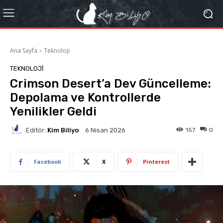
Ana Sayfa
Teknoloji
TEKNOLOJI
Crimson Desert’a Dev Güncelleme:
Depolama ve Kontrollerde
Yenilikler Geldi
Editör:
Kim Biliyo
157
0
6 Nisan 2026
Facebook
X
Pinterest