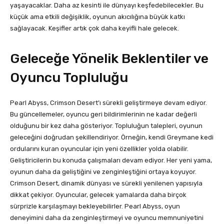
yaşayacaklar. Daha az kesinti ile dünyayı keşfedebilecekler. Bu
küçük ama etkili değişiklik, oyunun akıcılığına büyük katkı
sağlayacak. Keşifler artık çok daha keyifli hale gelecek.
Geleceğe Yönelik Beklentiler ve
Oyuncu Topluluğu
Pearl Abyss, Crimson Desert’ı sürekli geliştirmeye devam ediyor.
Bu güncellemeler, oyuncu geri bildirimlerinin ne kadar değerli
olduğunu bir kez daha gösteriyor. Topluluğun talepleri, oyunun
geleceğini doğrudan şekillendiriyor. Örneğin, kendi Greymane kedi
ordularını kuran oyuncular için yeni özellikler yolda olabilir.
Geliştiricilerin bu konuda çalışmaları devam ediyor. Her yeni yama,
oyunun daha da geliştiğini ve zenginleştiğini ortaya koyuyor.
Crimson Desert, dinamik dünyası ve sürekli yenilenen yapısıyla
dikkat çekiyor. Oyuncular, gelecek yamalarda daha birçok
sürprizle karşılaşmayı bekleyebilirler. Pearl Abyss, oyun
deneyimini daha da zenginleştirmeyi ve oyuncu memnuniyetini