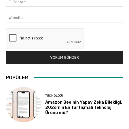
Pos
Web
POPÜLER
TEKNOLOJI
Amazon Bee’nin Yapay Zeka Bilekliği:
2026’nın En Tartışmalı Teknoloji
Ürünü mü?