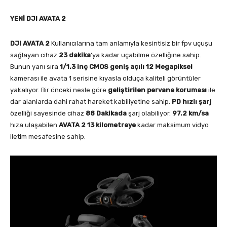
YENİ DJI AVATA 2
DJI AVATA 2
Kullanıcılarına tam anlamıyla kesintisiz bir fpv uçuşu
sağlayan cihaz
23 dakika
‘ya kadar uçabilme özelliğine sahip.
Bunun yanı sıra
1/1.3 inç CMOS geniş açılı 12 Megapiksel
kamerası ile avata 1 serisine kıyasla olduça kaliteli görüntüler
yakalıyor. Bir önceki nesle göre
geliştirilen pervane koruması
ile
dar alanlarda dahi rahat hareket kabiliyetine sahip.
PD hızlı şarj
özelliği sayesinde cihaz
88 Dakikada
şarj olabiliyor.
97.2 km/sa
hıza ulaşabilen
AVATA 2
13 kilometreye
kadar maksimum vidyo
iletim mesafesine sahip.