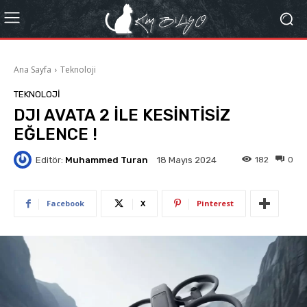
Ana Sayfa
Teknoloji
TEKNOLOJI
DJI AVATA 2 İLE KESİNTİSİZ
EĞLENCE !
Editör:
Muhammed Turan
182
0
18 Mayıs 2024
Facebook
X
Pinterest