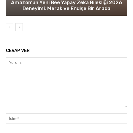
Amazon’un Yeni Bee Yapay Zeka Bilekliği 2026
Deneyimi: Merak ve Endişe Bir Arada
CEVAP VER
Yorum:
İsi
E-