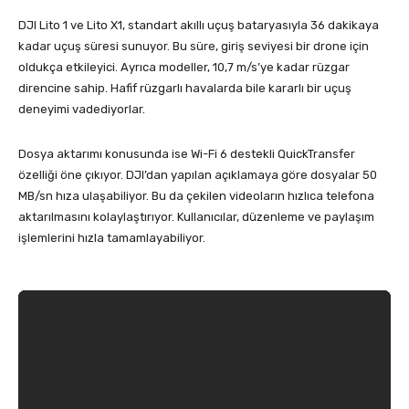
DJI Lito 1 ve Lito X1, standart akıllı uçuş bataryasıyla 36 dakikaya
kadar uçuş süresi sunuyor. Bu süre, giriş seviyesi bir drone için
oldukça etkileyici. Ayrıca modeller, 10,7 m/s’ye kadar rüzgar
direncine sahip. Hafif rüzgarlı havalarda bile kararlı bir uçuş
deneyimi vadediyorlar.
Dosya aktarımı konusunda ise Wi-Fi 6 destekli QuickTransfer
özelliği öne çıkıyor. DJI’dan yapılan açıklamaya göre dosyalar 50
MB/sn hıza ulaşabiliyor. Bu da çekilen videoların hızlıca telefona
aktarılmasını kolaylaştırıyor. Kullanıcılar, düzenleme ve paylaşım
işlemlerini hızla tamamlayabiliyor.