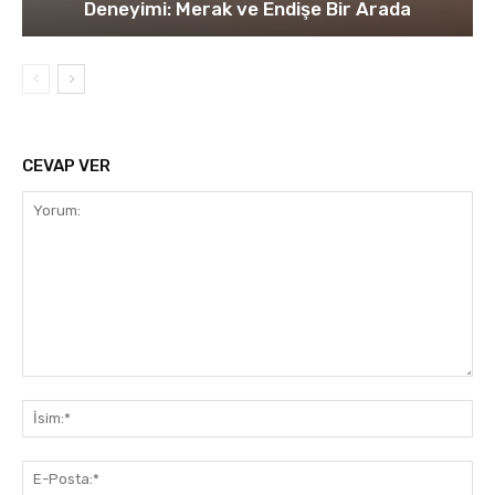
Deneyimi: Merak ve Endişe Bir Arada
CEVAP VER
Yorum:
İsi
E-
Pos