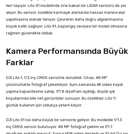
ileri taşıyor. Lito X1 modelinde öne bakan bir LiDAR sensörü de yer
alıyor. Bu sensör, özellikle karmaşık alanlarda hassas manevralar
yapılmasına olanak tanıyor. Çevrenin daha doğru algılanmasına
büyük katkı sağlıyor. Lito X1, başlangıç seviyesi bir model olmasına
rağmen güvenlikte iddialı.
Kamera Performansında Büyük
Farklar
DJI Lito 1, 1/2 inç CMOS sensörle donatıldı. Cihaz, 48 MP
çözünürlükte fotoğraf çekebiliyor. Aynı zamanda 4K video kaydı
yapma kapasitesine sahip. f/1.8 diyafram açıklığı, düşük ışık
koşullarında bile net görüntüler sunuyor. Bu özellikler, Lito 1’i
günlük kullanım için oldukça yeterli kılıyor.
DJI Lito X1 ise daha büyük bir sensörle geliyor. Bu modelde 1/1.3
inç CMOS sensör bulunuyor. 48 MP fotoğraf çekimi ve f/1.7
diyafram açıklığı mevcut. Ayrıca HDR video desteği ve 10-bit D-Log