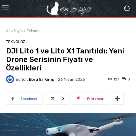
Ana Sayfa
Teknoloji
TEKNOLOJI
DJI Lito 1 ve Lito X1 Tanıtıldı: Yeni
Drone Serisinin Fiyatı ve
Özellikleri
Editör:
Ebru Er Kınış
127
0
26 Nisan 2026
Facebook
X
Pinterest