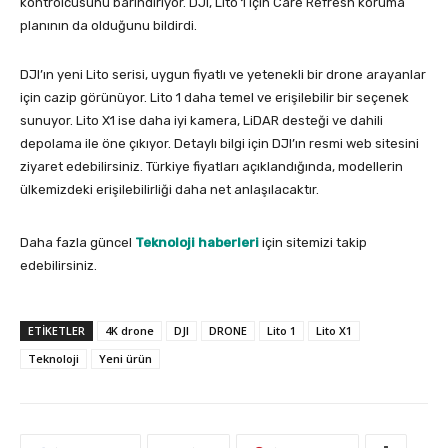
kontrolcüsünü barındırıyor. DJI, Lito 1 için Care Refresh koruma
planının da olduğunu bildirdi.
DJI’ın yeni Lito serisi, uygun fiyatlı ve yetenekli bir drone arayanlar
için cazip görünüyor. Lito 1 daha temel ve erişilebilir bir seçenek
sunuyor. Lito X1 ise daha iyi kamera, LiDAR desteği ve dahili
depolama ile öne çıkıyor. Detaylı bilgi için DJI’ın resmi web sitesini
ziyaret edebilirsiniz. Türkiye fiyatları açıklandığında, modellerin
ülkemizdeki erişilebilirliği daha net anlaşılacaktır.
Daha fazla güncel
Teknoloji haberleri
için sitemizi takip
edebilirsiniz.
ETIKETLER
4K drone
DJI
DRONE
Lito 1
Lito X1
Teknoloji
Yeni ürün