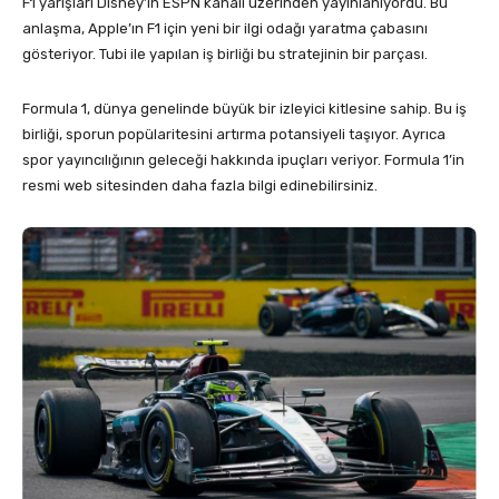
F1 yarışları Disney’in ESPN kanalı üzerinden yayınlanıyordu. Bu
anlaşma, Apple’ın F1 için yeni bir ilgi odağı yaratma çabasını
gösteriyor. Tubi ile yapılan iş birliği bu stratejinin bir parçası.
Formula 1, dünya genelinde büyük bir izleyici kitlesine sahip. Bu iş
birliği, sporun popülaritesini artırma potansiyeli taşıyor. Ayrıca
spor yayıncılığının geleceği hakkında ipuçları veriyor. Formula 1’in
resmi web sitesinden daha fazla bilgi edinebilirsiniz.