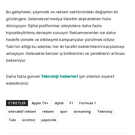
Bu gelişmeler, yayıncılık ve reklam sektöründeki değişimin bir
göstergesi. Geleneksel medya tüketim alışkanlıkları hızla
dönüşüyor. Dijital platformlar, izleyicilere daha fazla
kişiselleştirilmiş deneyim sunuyor. Reklamverenler ise daha
hedefe yönelik ve etkileşimli kampanyalar yürütmek istiyor.
Tubi’nin attığı bu adımlar, her iki tarafın beklentilerini karşılamayı
amaçlıyor. Gelecekte benzer iş birliklerinin ve yeniliklerin artması
bekleniyor.
Daha fazla güncel
Teknoloji haberleri
için sitemizi ziyaret
edebilirsiniz.
ETIKETLER
Apple TV+
dijital
F1
Formula 1
interaktif reklam
reklam
spor
streaming
Teknoloji
Tubi
ücretsiz
yayıncılık