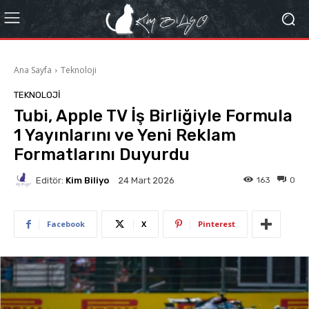
Ana Sayfa
Teknoloji
TEKNOLOJI
Tubi, Apple TV İş Birliğiyle Formula
1 Yayınlarını ve Yeni Reklam
Formatlarını Duyurdu
Editör:
Kim Biliyo
163
0
24 Mart 2026
Facebook
X
Pinterest