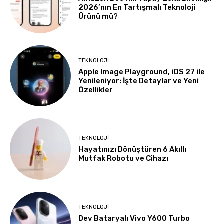
2026’nın En Tartışmalı Teknoloji
Ürünü mü?
TEKNOLOJI
Apple Image Playground, iOS 27 ile
Yenileniyor: İşte Detaylar ve Yeni
Özellikler
TEKNOLOJI
Hayatınızı Dönüştüren 6 Akıllı
Mutfak Robotu ve Cihazı
TEKNOLOJI
Dev Bataryalı Vivo Y600 Turbo