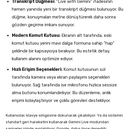
Transkript Düğmesi:
“Live with Gemini” ifadesinin
hemen yanında yeni bir transkript düğmesi bulunuyor. Bu
düğme, konuşmaları metne dönüştürerek daha sonra
gözden geçirme imkanı sunuyor.
Modern Komut Kutusu:
Ekranın alt tarafında, eski
komut kutusu yerini mavi dalga formuna sahip “hap”
şeklinde bir kapsayıcıya bırakıyor. Bu estetik detay,
kullanım alanını optimize ediyor.
Hızlı Erişim Seçenekleri:
Komut kutusunun sol
tarafında kamera veya ekran paylaşımı seçenekleri
bulunuyor. Sağ tarafında ise mikrofonu hızlıca sessize
alma butonu konumlandırılıyor. Bu düzenleme, anlık
erişimi kolaylaştırıyor ve çoklu görevleri destekliyor.
Kullanıcılar, klavye simgesine dokunarak çıkabiliyor. Ya da sistemin
standart geri hareketini kullanarak Gemini Live modundan
saniyeler içinde ayrılabiliyor. Google, daha önce denediği