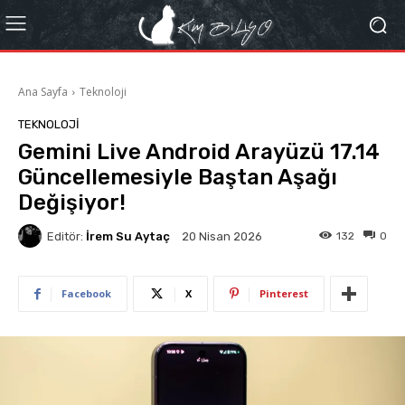
Ana Sayfa
Teknoloji
TEKNOLOJI
Gemini Live Android Arayüzü 17.14
Güncellemesiyle Baştan Aşağı
Değişiyor!
Editör:
İrem Su Aytaç
132
0
20 Nisan 2026
Facebook
X
Pinterest