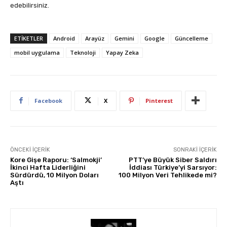
edebilirsiniz.
ETIKETLER
Android
Arayüz
Gemini
Google
Güncelleme
mobil uygulama
Teknoloji
Yapay Zeka
Facebook
X
Pinterest
ÖNCEKI İÇERIK
SONRAKI İÇERIK
Kore Gişe Raporu: ‘Salmokji’
PTT’ye Büyük Siber Saldırı
İkinci Hafta Liderliğini
İddiası Türkiye’yi Sarsıyor:
Sürdürdü, 10 Milyon Doları
100 Milyon Veri Tehlikede mi?
Aştı