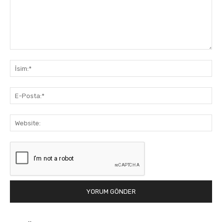
Yorum:
İsi
E-
Pos
Web