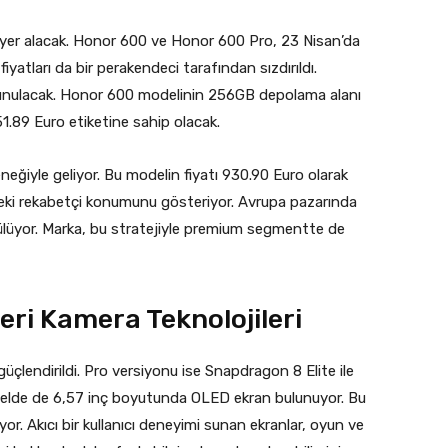
e yer alacak. Honor 600 ve Honor 600 Pro, 23 Nisan’da
iyatları da bir perakendeci tarafından sızdırıldı.
r sunulacak. Honor 600 modelinin 256GB depolama alanı
51.89 Euro etiketine sahip olacak.
ğiyle geliyor. Bu modelin fiyatı 930.90 Euro olarak
teki rekabetçi konumunu gösteriyor. Avrupa pazarında
rülüyor. Marka, bu stratejiyle premium segmentte de
eri Kamera Teknolojileri
çlendirildi. Pro versiyonu ise Snapdragon 8 Elite ile
elde de 6,57 inç boyutunda OLED ekran bulunuyor. Bu
yor. Akıcı bir kullanıcı deneyimi sunan ekranlar, oyun ve