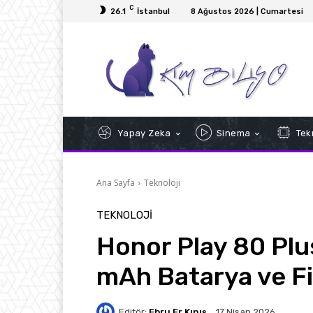
C
26.1
İstanbul
8 Ağustos 2026 | Cumartesi
Yapay Zeka
Sinema
Tekn
Ana Sayfa
Teknoloji
TEKNOLOJI
Honor Play 80 Plus
mAh Batarya ve Fi
Editör:
Ebru Er Kınış
17 Nisan 2026