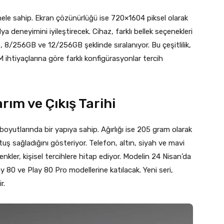
le sahip. Ekran çözünürlüğü ise 720×1604 piksel olarak
dya deneyimini iyileştirecek. Cihaz, farklı bellek seçenekleri
8/256GB ve 12/256GB şeklinde sıralanıyor. Bu çeşitlilik,
 ihtiyaçlarına göre farklı konfigürasyonlar tercih
rım ve Çıkış Tarihi
boyutlarında bir yapıya sahip. Ağırlığı ise 205 gram olarak
utuş sağladığını gösteriyor. Telefon, altın, siyah ve mavi
enkler, kişisel tercihlere hitap ediyor. Modelin 24 Nisan’da
y 80 ve Play 80 Pro modellerine katılacak. Yeni seri,
r.