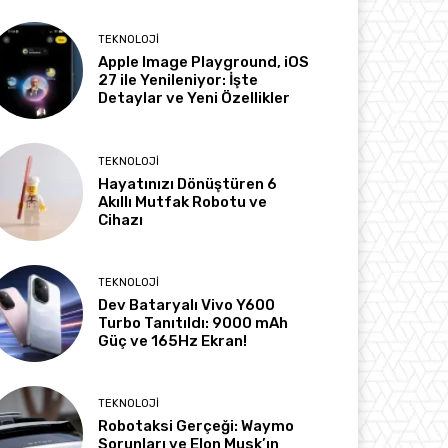
TEKNOLOJI
Apple Image Playground, iOS
27 ile Yenileniyor: İşte
Detaylar ve Yeni Özellikler
TEKNOLOJI
Hayatınızı Dönüştüren 6
Akıllı Mutfak Robotu ve
Cihazı
TEKNOLOJI
Dev Bataryalı Vivo Y600
Turbo Tanıtıldı: 9000 mAh
Güç ve 165Hz Ekran!
TEKNOLOJI
Robotaksi Gerçeği: Waymo
Sorunları ve Elon Musk’ın