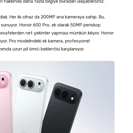
leri hakkında daha fazla bilgiye buradan ulaşabilirsiniz.
ialı. Her iki cihaz da 200MP ana kameraya sahip. Bu,
ı sunuyor. Honor 600 Pro, ek olarak 50MP periskop
 mesafelerden net çekimler yapmayı mümkün kılıyor. Honor
yor. Pro modelindeki ek kamera, profesyonel
anımda uzun pil ömrü beklentisi karşılanıyor.