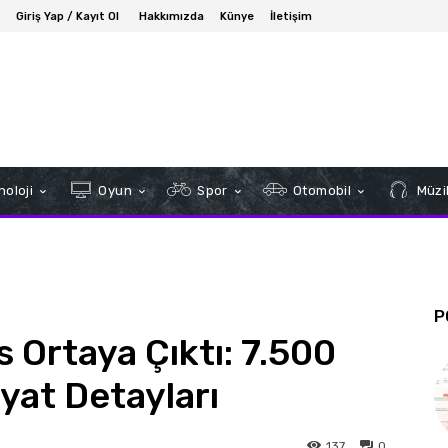
Giriş Yap / Kayıt Ol
Hakkımızda
Künye
İletişim
oloji
Oyun
Spor
Otomobil
Müzi
P
 Ortaya Çıktı: 7.500
yat Detayları
137
0