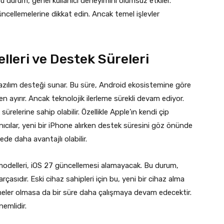
u durum, genel kullanıcı deneyimini olumsuz etkiler.
cellemelerine dikkat edin. Ancak temel işlevler
lleri ve Destek Süreleri
 yazılım desteği sunar. Bu süre, Android ekosistemine göre
n ayırır. Ancak teknolojik ilerleme sürekli devam ediyor.
relerine sahip olabilir. Özellikle Apple’ın kendi çip
lanıcılar, yeni bir iPhone alırken destek süresini göz önünde
de daha avantajlı olabilir.
modelleri, iOS 27 güncellemesi alamayacak. Bu durum,
rçasıdır. Eski cihaz sahipleri için bu, yeni bir cihaz alma
emeler olmasa da bir süre daha çalışmaya devam edecektir.
nemlidir.