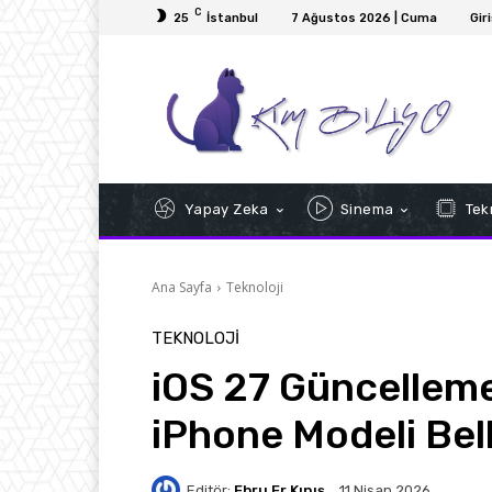
C
25
İstanbul
7 Ağustos 2026 | Cuma
Gir
Yapay Zeka
Sinema
Tekn
Ana Sayfa
Teknoloji
TEKNOLOJI
iOS 27 Güncellem
iPhone Modeli Bell
Editör:
Ebru Er Kınış
11 Nisan 2026