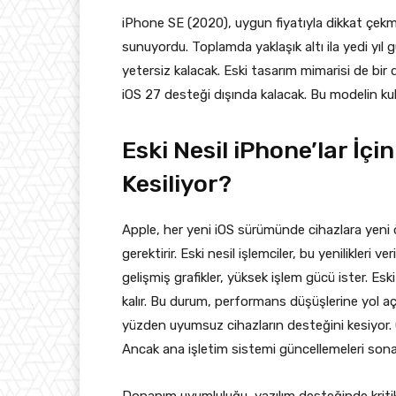
iPhone SE (2020), uygun fiyatıyla dikkat çek
sunuyordu. Toplamda yaklaşık altı ila yedi yıl
yetersiz kalacak. Eski tasarım mimarisi de bir
iOS 27 desteği dışında kalacak. Bu modelin kulla
Eski Nesil iPhone’lar İç
Kesiliyor?
Apple, her yeni iOS sürümünde cihazlara yeni öze
gerektirir. Eski nesil işlemciler, bu yenilikleri v
gelişmiş grafikler, yüksek işlem gücü ister. Es
kalır. Bu durum, performans düşüşlerine yol aça
yüzden uyumsuz cihazların desteğini kesiyor. G
Ancak ana işletim sistemi güncellemeleri sona
Donanım uyumluluğu, yazılım desteğinde kritik bi