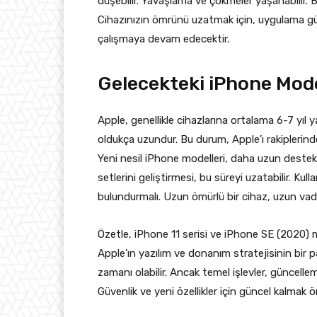
düşebilir. Yavaşlama ve çökmeler yaşanabilir. B
Cihazınızın ömrünü uzatmak için, uygulama gün
çalışmaya devam edecektir.
Gelecekteki iPhone Mode
Apple, genellikle cihazlarına ortalama 6-7 yıl
oldukça uzundur. Bu durum, Apple’ı rakiplerinde
Yeni nesil iPhone modelleri, daha uzun destek sü
setlerini geliştirmesi, bu süreyi uzatabilir. Kul
bulundurmalı. Uzun ömürlü bir cihaz, uzun vade
Özetle, iPhone 11 serisi ve iPhone SE (2020) 
Apple’ın yazılım ve donanım stratejisinin bir pa
zamanı olabilir. Ancak temel işlevler, güncell
Güvenlik ve yeni özellikler için güncel kalmak ö