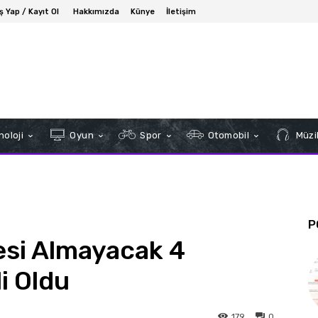
iş Yap / Kayıt Ol
Hakkımızda
Künye
İletişim
oloji
Oyun
Spor
Otomobil
Müzi
P
esi Almayacak 4
i Oldu
179
0