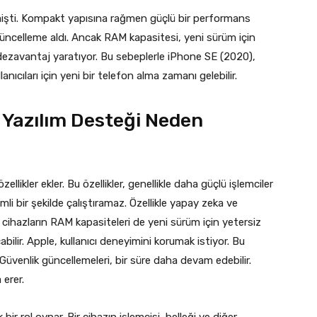
mişti. Kompakt yapısına rağmen güçlü bir performans
 güncelleme aldı. Ancak RAM kapasitesi, yeni sürüm için
 dezavantaj yaratıyor. Bu sebeplerle iPhone SE (2020),
nıcıları için yeni bir telefon alma zamanı gelebilir.
in Yazılım Desteği Neden
llikler ekler. Bu özellikler, genellikle daha güçlü işlemciler
erimli bir şekilde çalıştıramaz. Özellikle yapay zeka ve
ki cihazların RAM kapasiteleri de yeni sürüm için yetersiz
bilir. Apple, kullanıcı deneyimini korumak istiyor. Bu
üvenlik güncellemeleri, bir süre daha devam edebilir.
 erer.
r rol oynar. Bir cihazın işlemcisi, belleği ve diğer