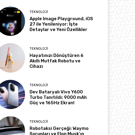
TEKNOLOJI
Apple Image Playground, iOS
27 ile Yenileniyor: İşte
Detaylar ve Yeni Özellikler
TEKNOLOJI
Hayatınızı Dönüştüren 6
Akıllı Mutfak Robotu ve
Cihazı
TEKNOLOJI
Dev Bataryalı Vivo Y600
Turbo Tanıtıldı: 9000 mAh
Güç ve 165Hz Ekran!
TEKNOLOJI
Robotaksi Gerçeği: Waymo
Sorunları ve Elon Musk’ın