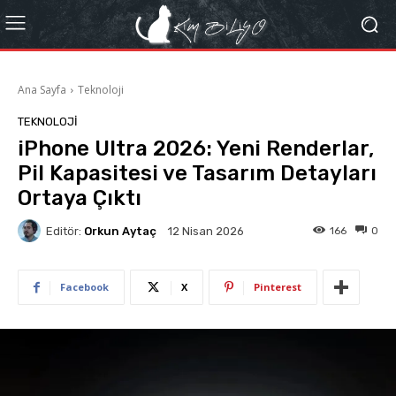
Ana Sayfa
Teknoloji
TEKNOLOJI
iPhone Ultra 2026: Yeni Renderlar,
Pil Kapasitesi ve Tasarım Detayları
Ortaya Çıktı
Editör:
Orkun Aytaç
166
0
12 Nisan 2026
Facebook
X
Pinterest