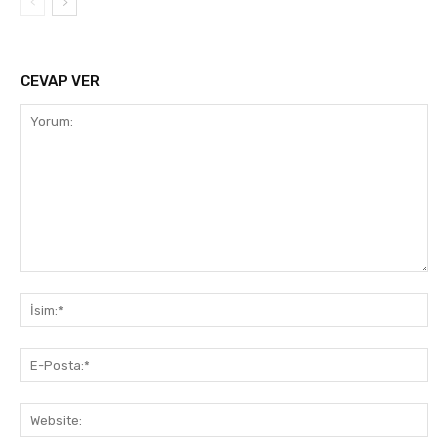
CEVAP VER
Yorum:
İsi
E-
Pos
Web