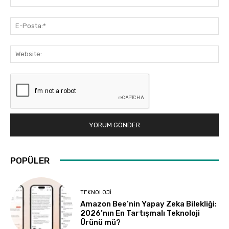
E-
Pos
Web
POPÜLER
TEKNOLOJI
Amazon Bee’nin Yapay Zeka Bilekliği:
2026’nın En Tartışmalı Teknoloji
Ürünü mü?