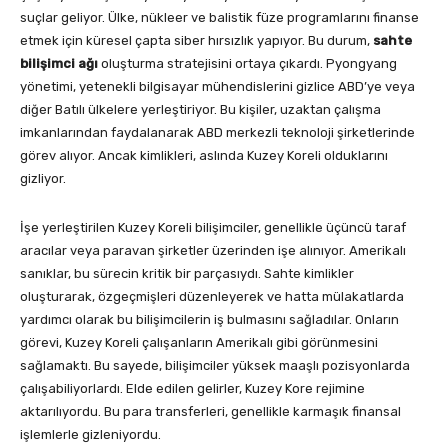
suçlar geliyor. Ülke, nükleer ve balistik füze programlarını finanse
etmek için küresel çapta siber hırsızlık yapıyor. Bu durum,
sahte
bilişimci ağı
oluşturma stratejisini ortaya çıkardı. Pyongyang
yönetimi, yetenekli bilgisayar mühendislerini gizlice ABD’ye veya
diğer Batılı ülkelere yerleştiriyor. Bu kişiler, uzaktan çalışma
imkanlarından faydalanarak ABD merkezli teknoloji şirketlerinde
görev alıyor. Ancak kimlikleri, aslında Kuzey Koreli olduklarını
gizliyor.
İşe yerleştirilen Kuzey Koreli bilişimciler, genellikle üçüncü taraf
aracılar veya paravan şirketler üzerinden işe alınıyor. Amerikalı
sanıklar, bu sürecin kritik bir parçasıydı. Sahte kimlikler
oluşturarak, özgeçmişleri düzenleyerek ve hatta mülakatlarda
yardımcı olarak bu bilişimcilerin iş bulmasını sağladılar. Onların
görevi, Kuzey Koreli çalışanların Amerikalı gibi görünmesini
sağlamaktı. Bu sayede, bilişimciler yüksek maaşlı pozisyonlarda
çalışabiliyorlardı. Elde edilen gelirler, Kuzey Kore rejimine
aktarılıyordu. Bu para transferleri, genellikle karmaşık finansal
işlemlerle gizleniyordu.