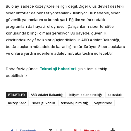
Bu olay, sadece Kuzey Kore ile ilgili değil. Diğer ulus devlet destekli
siber aktörler de benzer yöntemler kullanıyor. Bu nedenle, siber
güvenlik yatırımlarını artırmak şart. Eğitim ve farkındalık
programları da hayati rol oynuyor. Çalışanların siber tehditler
konusunda bilinçli olması gerekiyor. Bu sayede, güvenlik
zincirindeki zayıf halkalar güçlendirilebilir. ABD Adalet Bakanlığı,
bu tür suçlarla mücadelede kararlılığını sürdürüyor. Siber suçlulara
ve onlara yardım edenlere adalet mutlaka teslim edilecektir.
Daha fazla güncel
Teknoloji haberleri
için sitemizi takip
edebilirsiniz.
ETIKETLER
ABD Adalet Bakanlığı
bilişim dolandırıcılığı
casusluk
Kuzey Kore
siber güvenlik
teknoloji hırsızlığı
yaptırımlar
Facebook
X
Pinterest