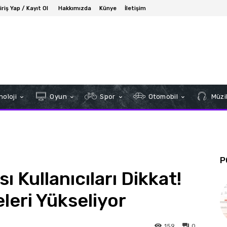
iriş Yap / Kayıt Ol
Hakkımızda
Künye
İletişim
oloji
Oyun
Spor
Otomobil
Müzi
P
 Kullanıcıları Dikkat!
şeleri Yükseliyor
159
0