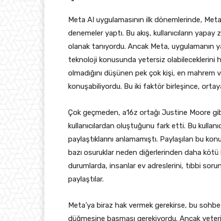
Meta AI uygulamasının ilk dönemlerinde, Meta 
denemeler yaptı. Bu akış, kullanıcıların yapay z
olanak tanıyordu. Ancak Meta, uygulamanın yaşl
teknoloji konusunda yetersiz olabileceklerini
olmadığını düşünen pek çok kişi, en mahrem vey
konuşabiliyordu. Bu iki faktör birleşince, ortay
Çok geçmeden, a16z ortağı Justine Moore gibi 
kullanıcılardan oluştuğunu fark etti. Bu kullan
paylaştıklarını anlamamıştı. Paylaşılan bu ko
bazı osuruklar neden diğerlerinden daha kötü k
durumlarda, insanlar ev adreslerini, tıbbi sorunları
paylaştılar.
Meta’ya biraz hak vermek gerekirse, bu sohbetle
düğmesine basması gerekiyordu. Ancak yeterince 