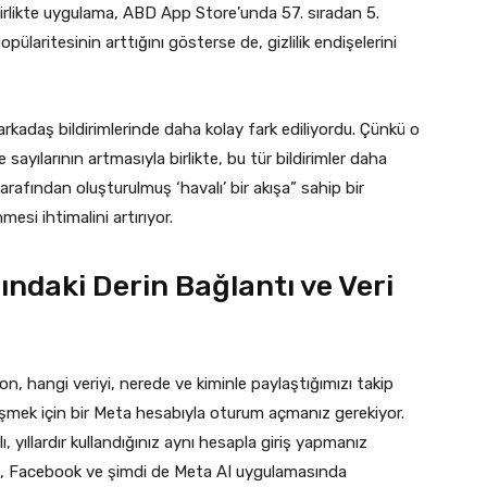
irlikte uygulama, ABD App Store’unda 57. sıradan 5.
pülaritesinin arttığını gösterse de, gizlilik endişelerini
rkadaş bildirimlerinde daha kolay fark ediliyordu. Çünkü o
 sayılarının artmasıyla birlikte, bu tür bildirimler daha
rafından oluşturulmuş ‘havalı’ bir akışa” sahip bir
esi ihtimalini artırıyor.
ndaki Derin Bağlantı ve Veri
, hangi veriyi, nerede ve kiminle paylaştığımızı takip
işmek için bir Meta hesabıyla oturum açmanız gerekiyor.
 yıllardır kullandığınız aynı hesapla giriş yapmanız
am, Facebook ve şimdi de Meta AI uygulamasında