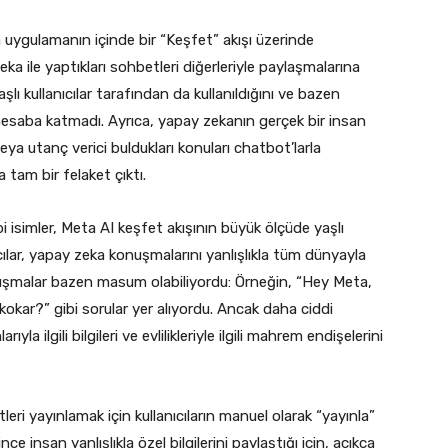
uygulamanın içinde bir “Keşfet” akışı üzerinde
eka ile yaptıkları sohbetleri diğerleriyle paylaşmalarına
ı kullanıcılar tarafından da kullanıldığını ve bazen
 hesaba katmadı. Ayrıca, yapay zekanın gerçek bir insan
a utanç verici buldukları konuları chatbot’larla
a tam bir felaket çıktı.
isimler, Meta AI keşfet akışının büyük ölçüde yaşlı
ıcılar, yapay zeka konuşmalarını yanlışlıkla tüm dünyayla
nuşmalar bazen masum olabiliyordu: Örneğin, “Hey Meta,
okar?” gibi sorular yer alıyordu. Ancak daha ciddi
yla ilgili bilgileri ve evlilikleriyle ilgili mahrem endişelerini
ri yayınlamak için kullanıcıların manuel olarak “yayınla”
insan yanlışlıkla özel bilgilerini paylaştığı için, açıkça