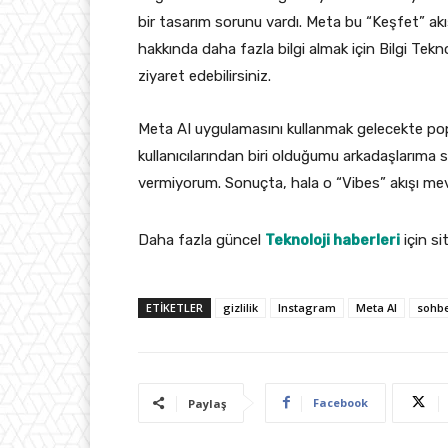
bir tasarım sorunu vardı. Meta bu “Keşfet” akışı
hakkında daha fazla bilgi almak için Bilgi Tekno
ziyaret edebilirsiniz.
Meta AI uygulamasını kullanmak gelecekte popül
kullanıcılarından biri olduğumu arkadaşlarıma
vermiyorum. Sonuçta, hala o “Vibes” akışı mevc
Daha fazla güncel
Teknoloji haberleri
için si
ETIKETLER
gizlilik
Instagram
Meta AI
sohb
Facebook
Paylaş