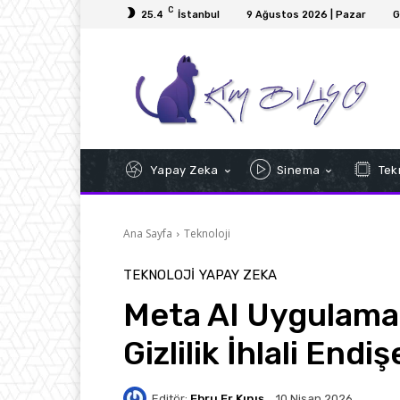
C
25.4
İstanbul
9 Ağustos 2026 | Pazar
G
Yapay Zeka
Sinema
Tekn
Ana Sayfa
Teknoloji
TEKNOLOJI
YAPAY ZEKA
Meta AI Uygulaması
Gizlilik İhlali Endi
Editör:
Ebru Er Kınış
10 Nisan 2026