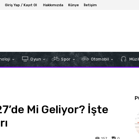
Giriş Yap / Kayıt Ol
Hakkımızda
Künye
İletişim
oloji
Oyun
Spor
Otomobil
Müzi
P
7’de Mi Geliyor? İşte
rı
157
0