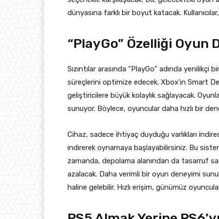
dünyasına farklı bir boyut katacak. Kullanıcıla
“PlayGo” Özelliği Oyun 
Sızıntılar arasında “PlayGo” adında yenilikçi b
süreçlerini optimize edecek. Xbox’ın Smart Del
geliştiricilere büyük kolaylık sağlayacak. Oyunl
sunuyor. Böylece, oyuncular daha hızlı bir de
Cihaz, sadece ihtiyaç duyduğu varlıkları indire
indirerek oynamaya başlayabilirsiniz. Bu sistem
zamanda, depolama alanından da tasarruf sa
azalacak. Daha verimli bir oyun deneyimi sunu
haline gelebilir. Hızlı erişim, günümüz oyuncular
PS5 Almak Yerine PS6’yı