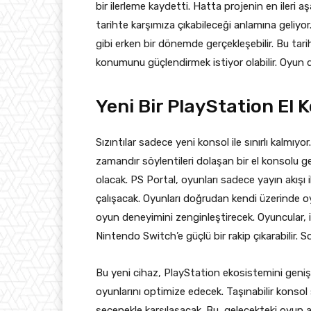
bir ilerleme kaydetti. Hatta projenin en ileri 
tarihte karşımıza çıkabileceği anlamına geliyor
gibi erken bir dönemde gerçekleşebilir. Bu tarih
konumunu güçlendirmek istiyor olabilir. Oyun d
Yeni Bir PlayStation El 
Sızıntılar sadece yeni konsol ile sınırlı kalmıyo
zamandır söylentileri dolaşan bir el konsolu g
olacak. PS Portal, oyunları sadece yayın akışı
çalışacak. Oyunları doğrudan kendi üzerinde o
oyun deneyimini zenginleştirecek. Oyuncular, i
Nintendo Switch’e güçlü bir rakip çıkarabilir. 
Bu yeni cihaz, PlayStation ekosistemini genişle
oyunlarını optimize edecek. Taşınabilir konso
seçenekle karşılaşacak. Bu, gelecekteki oyun alı