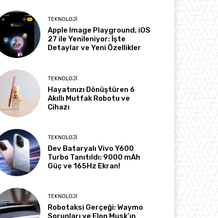
TEKNOLOJI
Apple Image Playground, iOS
27 ile Yenileniyor: İşte
Detaylar ve Yeni Özellikler
TEKNOLOJI
Hayatınızı Dönüştüren 6
Akıllı Mutfak Robotu ve
Cihazı
TEKNOLOJI
Dev Bataryalı Vivo Y600
Turbo Tanıtıldı: 9000 mAh
Güç ve 165Hz Ekran!
TEKNOLOJI
Robotaksi Gerçeği: Waymo
Sorunları ve Elon Musk’ın