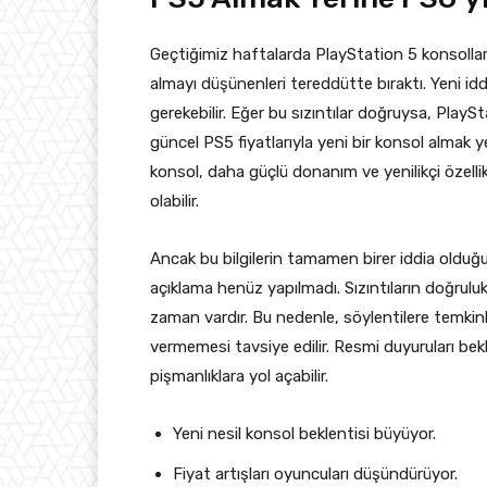
Geçtiğimiz haftalarda PlayStation 5 konsolların
almayı düşünenleri tereddütte bıraktı. Yeni idd
gerekebilir. Eğer bu sızıntılar doğruysa, Play
güncel PS5 fiyatlarıyla yeni bir konsol almak y
konsol, daha güçlü donanım ve yenilikçi özelli
olabilir.
Ancak bu bilgilerin tamamen birer iddia oldu
açıklama henüz yapılmadı. Sızıntıların doğruluk 
zaman vardır. Bu nedenle, söylentilere temkinl
vermemesi tavsiye edilir. Resmi duyuruları bek
pişmanlıklara yol açabilir.
Yeni nesil konsol beklentisi büyüyor.
Fiyat artışları oyuncuları düşündürüyor.