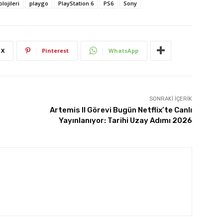
lojileri
playgo
PlayStation 6
PS6
Sony
X
Pinterest
WhatsApp
SONRAKI İÇERIK
Artemis II Görevi Bugün Netflix’te Canlı
Yayınlanıyor: Tarihi Uzay Adımı 2026