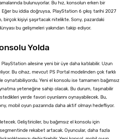
aşamalarında bulunuyorlar. Bu hız, konsolun erken bir
. Eğer bu iddia doğruysa, PlayStation 6 çıkış tarihi 2027
, birçok kişiyi şaşırtacak nitelikte. Sony, pazardaki
ünyası bu gelişmeleri yakından takip ediyor.
Konsolu Yolda
r. PlayStation ailesine yeni bir üye daha katılabilir. Uzun
eliyor. Bu cihaz, mevcut PS Portal modelinden çok farklı
 ile oynatabiliyordu. Yeni el konsolu ise tamamen bağımsız
ynatma yeteneğine sahip olacak. Bu durum, taşınabilir
stedikleri yerde favori oyunlarını oynayabilecek. Bu,
Sony, mobil oyun pazarında daha aktif olmayı hedefliyor.
tecek. Geliştiriciler, bu bağımsız el konsolu için
l segmentinde rekabet artacak. Oyuncular, daha fazla
şkanlıklarımızı değiştirebilir. Yeni konsol, mobil oyun