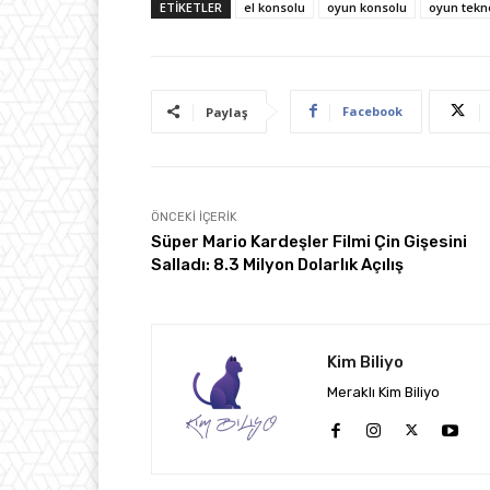
ETIKETLER
el konsolu
oyun konsolu
oyun tekno
Facebook
Paylaş
ÖNCEKI İÇERIK
Süper Mario Kardeşler Filmi Çin Gişesini
Salladı: 8.3 Milyon Dolarlık Açılış
Kim Biliyo
Meraklı Kim Biliyo