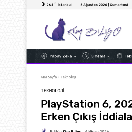
C
26.1
İstanbul
8 Ağustos 2026 | Cumartesi
Yapay Zeka
Sinema
Tekn
Ana Sayfa
Teknoloji
TEKNOLOJI
PlayStation 6, 202
Erken Çıkış İddiala
Editör:
Kim Biliyo
6 Nisan 2026