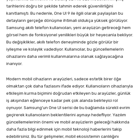
tarihlerini doğru bir şekilde tahmin ederek güvenilirliğini
kanıtlamıştı. Bu nedenle, One UI 9 ile ilgili olarak paylaşılan bu
detayların gerçeğe dönüşme ihtimali oldukça yüksek görülüyor.
Samsung akıllı telefon kullanıcıları, yeni arayüzün getireceği hem
görsel hem de fonksiyonel yenilikleri büyük bir heyecanla bekliyor.
Bu değişiklikler, akıllı telefon deneyiminde gözle görülür bir
iyileşme ve kolaylık vadediyor. Kullanıcılar, bu güncellemelerin
cihazlarını daha verimli kullanmalarına olanak sağlayacağına
inanıyor.
Modern mobil cihazların arayüzleri, sadece estetik birer öğe
olmaktan çok daha fazlasını ifade ediyor. Kullanıcıların cihazlarıyla
etkileşim kurma biçimini doğrudan etkileyen bu arayüzler, günlük
iş akışından eğlenceye kadar pek çok alanda belirleyici rol
oynuyor. Samsung’un One UI serisi de bu bağlamda sürekli evrim
geçirerek kullanıcıların beklentilerini aşmayı hedefliyor. Yazılım
güncellemelerinin önemi ve mobil arayüzlerin geleceği hakkında
daha fazla bilgi edinmek için mobil teknoloji haberlerini takip
edebilirsiniz. Bu tür gelişmeler, mobil ekosistemin canlılığını