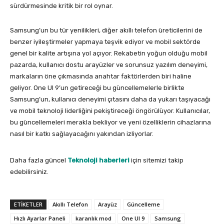
sürdürmesinde kritik bir rol oynar.
Samsung’un bu tür yenilikleri, diğer akıllı telefon üreticilerini de
benzer iyileştirmeler yapmaya teşvik ediyor ve mobil sektörde
genel bir kalite artışına yol açıyor. Rekabetin yoğun olduğu mobil
pazarda, kullanıcı dostu arayüzler ve sorunsuz yazılım deneyimi,
markaların öne çıkmasında anahtar faktörlerden biri haline
geliyor. One UI 9’un getireceği bu güncellemelerle birlikte
Samsung’un, kullanıcı deneyimi çıtasını daha da yukarı taşıyacağı
ve mobil teknoloji liderliğini pekiştireceği öngörülüyor. Kullanıcılar,
bu güncellemeleri merakla bekliyor ve yeni özelliklerin cihazlarına
nasıl bir katkı sağlayacağını yakından izliyorlar.
Daha fazla güncel
Teknoloji haberleri
için sitemizi takip
edebilirsiniz.
ETIKETLER
Akıllı Telefon
Arayüz
Güncelleme
Hızlı Ayarlar Paneli
karanlık mod
One UI 9
Samsung