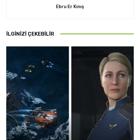
Ebru Er Kınış
İLGINIZI ÇEKEBILIR