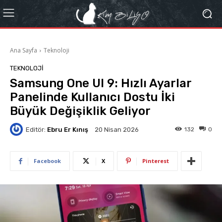
Ana Sayfa
Teknoloji
TEKNOLOJI
Samsung One UI 9: Hızlı Ayarlar
Panelinde Kullanıcı Dostu İki
Büyük Değişiklik Geliyor
Editör:
Ebru Er Kınış
132
0
20 Nisan 2026
Facebook
X
Pinterest