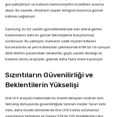
gün pekiştiriyor ve kullanıcı memnuniyetini öncelikleri arasına
alıyor. Bu sayede, cihazların yaşam döngüsü boyunca güncel
kalması sağlanıyor.
Samsung, bu tür yazılım güncellemeleriyle eski amiral gemisi
kullanıcılarını dahi en güncel teknolojilerle buluşturmayı
sürdürüyor. Bu yaklaşım, markanın sadık müşteri kitlesini
korumasında ve yeni kullanıcıları çekmesinde kritik bir rol oynuyor.
Akıllı telefon pazarındaki rekabette, güçlü yazılım desteği ve
kullanıcı dostu arayüzler, giderek daha fazla önem kazanıyor.
Sızıntıların Güvenilirliği ve
Beklentilerin Yükselişi
One UI 9 arayüzü hakkındaki bu önemli detayları sızdıran isim,
teknoloji dünyasında güvenilirliğiyle tanınan insider Tarun Vats.
Vats, daha önceki dönemlerde One UI 8.0 beta sürümünün
yayınlanma tarihlerini ve Galaxy S24 ile S25 modellerinin çıkış