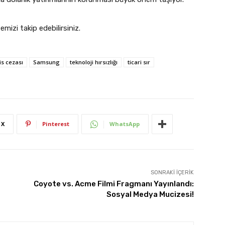
temizi takip edebilirsiniz.
is cezası
Samsung
teknoloji hırsızlığı
ticari sır
X
Pinterest
WhatsApp
SONRAKI İÇERIK
Coyote vs. Acme Filmi Fragmanı Yayınlandı:
Sosyal Medya Mucizesi!