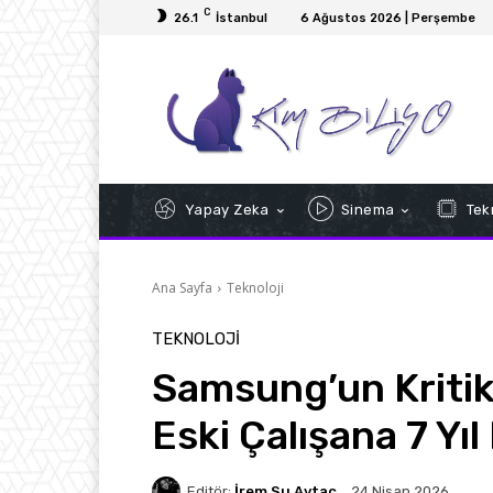
C
26.1
İstanbul
6 Ağustos 2026 | Perşembe
Yapay Zeka
Sinema
Tekn
Ana Sayfa
Teknoloji
TEKNOLOJI
Samsung’un Kritik 
Eski Çalışana 7 Yıl
Editör:
İrem Su Aytaç
24 Nisan 2026