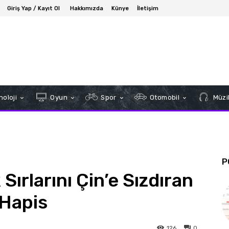
Giriş Yap / Kayıt Ol
Hakkımızda
Künye
İletişim
oloji
Oyun
Spor
Otomobil
Müzi
P
Sırlarını Çin’e Sızdıran
 Hapis
126
0