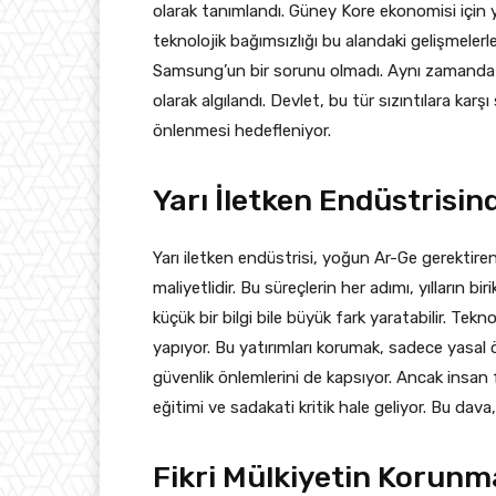
olarak tanımlandı. Güney Kore ekonomisi için ya
teknolojik bağımsızlığı bu alandaki gelişmelerle
Samsung’un bir sorunu olmadı. Aynı zamanda G
olarak algılandı. Devlet, bu tür sızıntılara karş
önlenmesi hedefleniyor.
Yarı İletken Endüstrisind
Yarı iletken endüstrisi, yoğun Ar-Ge gerektiren
maliyetlidir. Bu süreçlerin her adımı, yılların 
küçük bir bilgi bile büyük fark yaratabilir. Tekn
yapıyor. Bu yatırımları korumak, sadece yasal ö
güvenlik önlemlerini de kapsıyor. Ancak insan f
eğitimi ve sadakati kritik hale geliyor. Bu dava,
Fikri Mülkiyetin Korunma