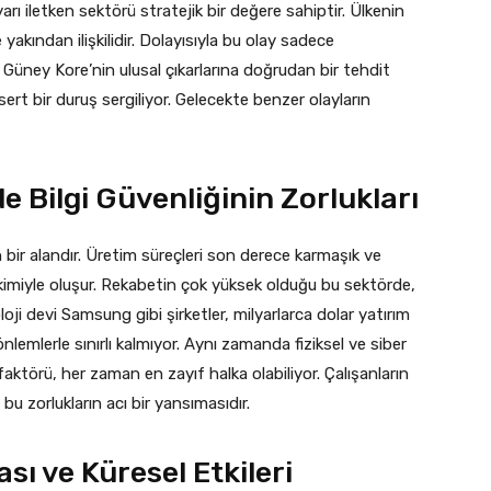
rı iletken sektörü stratejik bir değere sahiptir. Ülkenin
 yakından ilişkilidir. Dolayısıyla bu olay sadece
üney Kore’nin ulusal çıkarlarına doğrudan bir tehdit
ı sert bir duruş sergiliyor. Gelecekte benzer olayların
e Bilgi Güvenliğinin Zorlukları
 bir alandır. Üretim süreçleri son derece karmaşık ve
birikimiyle oluşur. Rekabetin çok yüksek olduğu bu sektörde,
oloji devi Samsung gibi şirketler, milyarlarca dolar yatırım
nlemlerle sınırlı kalmıyor. Aynı zamanda fiziksel ve siber
aktörü, her zaman en zayıf halka olabiliyor. Çalışanların
 bu zorlukların acı bir yansımasıdır.
sı ve Küresel Etkileri