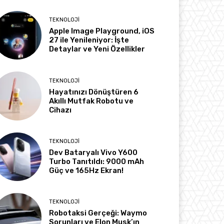
TEKNOLOJI
Apple Image Playground, iOS
27 ile Yenileniyor: İşte
Detaylar ve Yeni Özellikler
TEKNOLOJI
Hayatınızı Dönüştüren 6
Akıllı Mutfak Robotu ve
Cihazı
TEKNOLOJI
Dev Bataryalı Vivo Y600
Turbo Tanıtıldı: 9000 mAh
Güç ve 165Hz Ekran!
TEKNOLOJI
Robotaksi Gerçeği: Waymo
Sorunları ve Elon Musk’ın