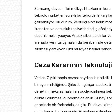
Samsung davası, fikri mülkiyet haklarının kor
teknoloji şirketleri sürekli bu tehditlerle karşı
çalınabiliyor. Bu durum, yenilikçi şirketlerin m
transferi ve casusluk faaliyetleri artış gösteriy
düzenlemeler yapıyor. Ancak siber saldırılar ve 
arenada yeni tartışmaları da beraberinde getir
alınması gerekiyor. Fikri mülkiyet hakları hakkınd
Ceza Kararının Teknoloj
Verilen 7 yıllık hapis cezası caydırıcı bir nitelik
bir uyarı niteliğinde. Şirketler, çalışan sadaka
denetim mekanizmalarının güçlendirilmesi bekl
dikkatli olunması gündeme gelebilir. Güney Kore
genelinde bir farkındalık oluştu. Bu dava, kü
savaşlarının bir parçasıdır. Firmaların milyarla