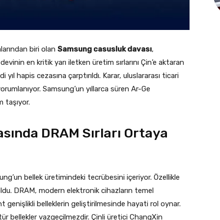
larından biri olan
Samsung casusluk davası
,
inin en kritik yarı iletken üretim sırlarını Çin’e aktaran
i yıl hapis cezasına çarptırıldı. Karar, uluslararası ticari
k yorumlanıyor. Samsung’un yıllarca süren Ar-Ge
 taşıyor.
sında DRAM Sırları Ortaya
ng’un bellek üretimindeki tecrübesini içeriyor. Özellikle
ldu. DRAM, modern elektronik cihazların temel
t genişlikli belleklerin geliştirilmesinde hayati rol oynar.
ür bellekler vazgeçilmezdir. Çinli üretici ChangXin