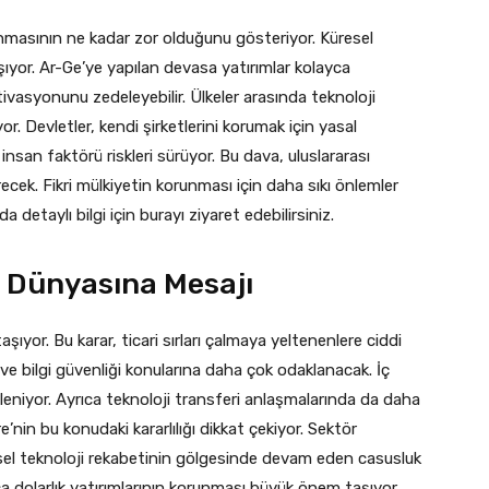
unmasının ne kadar zor olduğunu gösteriyor. Küresel
laşıyor. Ar-Ge’ye yapılan devasa yatırımlar kolayca
otivasyonunu zedeleyebilir. Ülkeler arasında teknoloji
or. Devletler, kendi şirketlerini korumak için yasal
insan faktörü riskleri sürüyor. Bu dava, uluslararası
ecek. Fikri mülkiyetin korunması için daha sıkı önlemler
a detaylı bilgi için burayı ziyaret edebilirsiniz.
i Dünyasına Mesajı
 taşıyor. Bu karar, ticari sırları çalmaya yeltenenlere ciddi
ti ve bilgi güvenliği konularına daha çok odaklanacak. İç
eniyor. Ayrıca teknoloji transferi anlaşmalarında da daha
’nin bu konudaki kararlılığı dikkat çekiyor. Sektör
resel teknoloji rekabetinin gölgesinde devam eden casusluk
rca dolarlık yatırımlarının korunması büyük önem taşıyor.