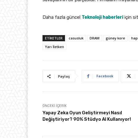
Daha fazla güncel
Teknoloji haberleri
için si
ETIKETLER
casusluk
DRAM
güney kore
hap
Yarı İletken
Facebook
Paylaş
ÖNCEKI İÇERIK
Yapay Zeka Oyun Geliştirmeyi Nasıl
Değiştiriyor? 90% Stüdyo AI Kullanıyor!