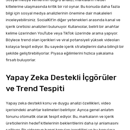
kitlelerine ulaşmasında kritik bir rol oynar. Bu konuda daha fazla
bilgi için sosyal medya analizlerinin önemine dair makaleleri
inceleyebilirsiniz. SocialKit’in diğer yetenekleri arasında kanal ve
içerik üreticisi analizleri bulunuyor. Kullanıcılar, belirli bir anahtar
kelime üzerinden YouTube veya TikTok üzerinde arama yapıyor.
Böylece trend olan içerikleri ve viral potansiyeli yüksek videoları
kolayca tespit ediyor. Bu sayede içerik stratejilerini daha bilinçli bir
şekilde geliştirebiliyorlar. Piyasa eğilimlerini hızlıca yakalama
fırsatı buluyorlar.
Yapay Zeka Destekli İçgörüler
ve Trend Tespiti
Yapay zeka destekli konu ve duygu analizi özellikleri, video
içerisindeki anahtar kelimeleri belirliyor. Ayrıca genel anlatım
tonunu otomatik olarak tespit ediyor. Bu, markaların ve içerik
üreticilerinin hedef kitlelerinin beklentilerini daha iyi anlamasını
sağlıyor. Bir videonun hangi konuları içerdiğini ve bu konulara