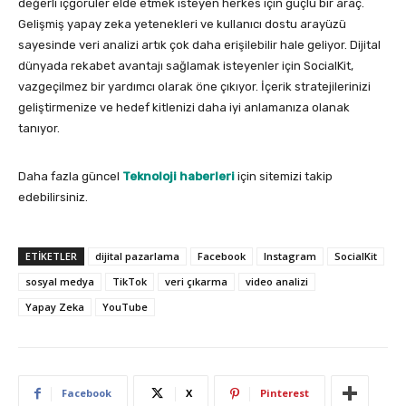
değerli içgörüler elde etmek isteyen herkes için güçlü bir araç.
Gelişmiş yapay zeka yetenekleri ve kullanıcı dostu arayüzü
sayesinde veri analizi artık çok daha erişilebilir hale geliyor. Dijital
dünyada rekabet avantajı sağlamak isteyenler için SocialKit,
vazgeçilmez bir yardımcı olarak öne çıkıyor. İçerik stratejilerinizi
geliştirmenize ve hedef kitlenizi daha iyi anlamanıza olanak
tanıyor.
Daha fazla güncel
Teknoloji haberleri
için sitemizi takip
edebilirsiniz.
ETIKETLER
dijital pazarlama
Facebook
Instagram
SocialKit
sosyal medya
TikTok
veri çıkarma
video analizi
Yapay Zeka
YouTube
Facebook
X
Pinterest