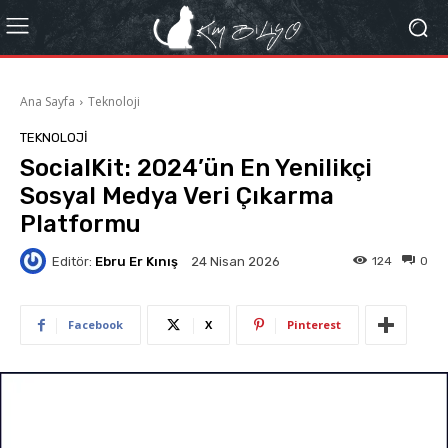
Ana Sayfa
Teknoloji
TEKNOLOJI
SocialKit: 2024’ün En Yenilikçi
Sosyal Medya Veri Çıkarma
Platformu
Editör:
Ebru Er Kınış
124
0
24 Nisan 2026
Facebook
X
Pinterest