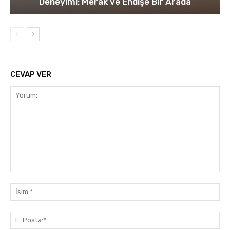
Deneyimi: Merak ve Endişe Bir Arada
CEVAP VER
Yorum:
İsi
E-
Pos