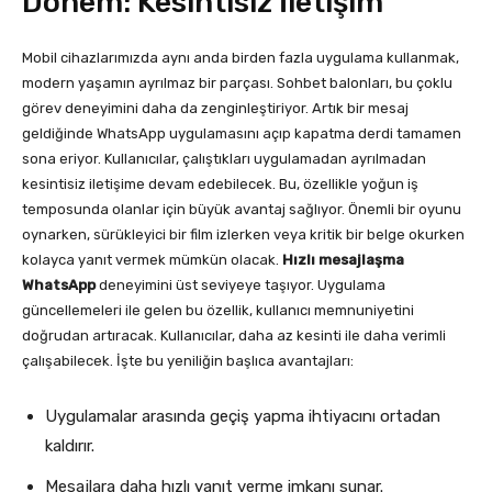
Dönem: Kesintisiz İletişim
Mobil cihazlarımızda aynı anda birden fazla uygulama kullanmak,
modern yaşamın ayrılmaz bir parçası. Sohbet balonları, bu çoklu
görev deneyimini daha da zenginleştiriyor. Artık bir mesaj
geldiğinde WhatsApp uygulamasını açıp kapatma derdi tamamen
sona eriyor. Kullanıcılar, çalıştıkları uygulamadan ayrılmadan
kesintisiz iletişime devam edebilecek. Bu, özellikle yoğun iş
temposunda olanlar için büyük avantaj sağlıyor. Önemli bir oyunu
oynarken, sürükleyici bir film izlerken veya kritik bir belge okurken
kolayca yanıt vermek mümkün olacak.
Hızlı mesajlaşma
WhatsApp
deneyimini üst seviyeye taşıyor. Uygulama
güncellemeleri ile gelen bu özellik, kullanıcı memnuniyetini
doğrudan artıracak. Kullanıcılar, daha az kesinti ile daha verimli
çalışabilecek. İşte bu yeniliğin başlıca avantajları:
Uygulamalar arasında geçiş yapma ihtiyacını ortadan
kaldırır.
Mesajlara daha hızlı yanıt verme imkanı sunar.