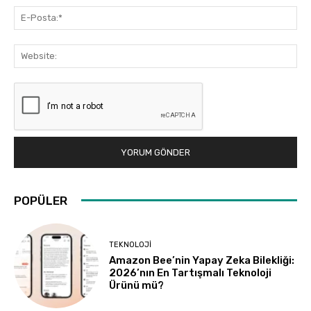
E-
Pos
Web
POPÜLER
TEKNOLOJI
Amazon Bee’nin Yapay Zeka Bilekliği:
2026’nın En Tartışmalı Teknoloji
Ürünü mü?