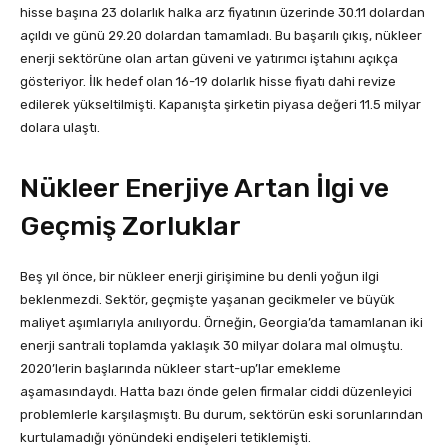
hisse başına 23 dolarlık halka arz fiyatının üzerinde 30.11 dolardan
açıldı ve günü 29.20 dolardan tamamladı. Bu başarılı çıkış, nükleer
enerji sektörüne olan artan güveni ve yatırımcı iştahını açıkça
gösteriyor. İlk hedef olan 16-19 dolarlık hisse fiyatı dahi revize
edilerek yükseltilmişti. Kapanışta şirketin piyasa değeri 11.5 milyar
dolara ulaştı.
Nükleer Enerjiye Artan İlgi ve
Geçmiş Zorluklar
Beş yıl önce, bir nükleer enerji girişimine bu denli yoğun ilgi
beklenmezdi. Sektör, geçmişte yaşanan gecikmeler ve büyük
maliyet aşımlarıyla anılıyordu. Örneğin, Georgia’da tamamlanan iki
enerji santrali toplamda yaklaşık 30 milyar dolara mal olmuştu.
2020’lerin başlarında nükleer start-up’lar emekleme
aşamasındaydı. Hatta bazı önde gelen firmalar ciddi düzenleyici
problemlerle karşılaşmıştı. Bu durum, sektörün eski sorunlarından
kurtulamadığı yönündeki endişeleri tetiklemişti.