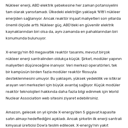
Nükleer enerji, ABD elektrik şebekesine her zaman potansiyelini
tam olarak yansıtamadı. Ülkedeki elektriğin yaklaşık %18’i nükleer
enerjiden sağlanıyor. Ancak reaktör inşaat maliyetleri son yıllarda
önemli ölçüde arttı. Nükleer güç, ABD’deki en güvenilir elektrik
kaynaklarından biri olsa da, aynı zamanda en pahalılarından biri
konumunda bulunuyor.
X-energy’nin 80 megavatlık reaktör tasarımı, mevcut birçok
nükleer enerji santralinden oldukça küçük. Şirket, modüler yapının
maliyetleri düşüreceğine inanıyor. Veri merkezi operatörleri, tek
bir kampüsün birden fazla modüler reaktör filosuyla
desteklenmesini umuyor. Bu yaklaşım, yüksek yedeklilik ve istikrar
arayan veri merkezleri için büyük avantaj sağlıyor. Küçük modüler
reaktör teknolojileri hakkında daha fazla bilgi edinmek için World
Nuclear Association web sitesini ziyaret edebilirsiniz.
Amazon, gelecek on yıl içinde X-energy’den 5 gigavat kapasite
satın almayı hedeflediğini açıkladı. Ancak şirketin ilk enerji santrali
kimyasal üreticisi Dow’a teslim edilecek. X-energy’nin yakıt