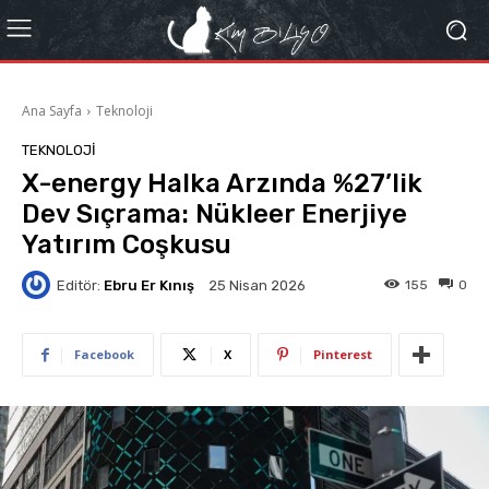
Ana Sayfa
Teknoloji
TEKNOLOJI
X-energy Halka Arzında %27’lik
Dev Sıçrama: Nükleer Enerjiye
Yatırım Coşkusu
Editör:
Ebru Er Kınış
155
0
25 Nisan 2026
Facebook
X
Pinterest