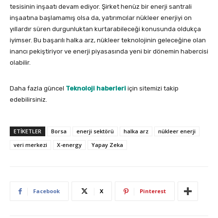
tesisinin inşaatı devam ediyor. Şirket henüz bir enerji santrali
inşaatına başlamamış olsa da, yatırımcılar nükleer enerjiyi on
yıllardır süren durgunluktan kurtarabileceği konusunda oldukça
iyimser. Bu başarılı halka arz, nükleer teknolojinin geleceğine olan
inancı pekiştiriyor ve enerji piyasasında yeni bir dönemin habercisi
olabilir.
Daha fazla güncel
Teknoloji haberleri
için sitemizi takip
edebilirsiniz.
ETIKETLER
Borsa
enerji sektörü
halka arz
nükleer enerji
veri merkezi
X-energy
Yapay Zeka
Facebook
X
Pinterest