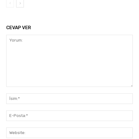
CEVAP VER
Yorum:
İsi
E-
Pos
Web