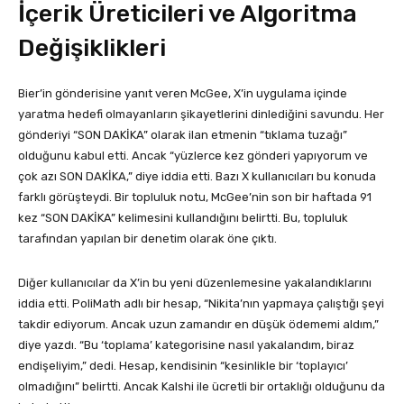
İçerik Üreticileri ve Algoritma
Değişiklikleri
Bier’in gönderisine yanıt veren McGee, X’in uygulama içinde
yaratma hedefi olmayanların şikayetlerini dinlediğini savundu. Her
gönderiyi “SON DAKİKA” olarak ilan etmenin “tıklama tuzağı”
olduğunu kabul etti. Ancak “yüzlerce kez gönderi yapıyorum ve
çok azı SON DAKİKA,” diye iddia etti. Bazı X kullanıcıları bu konuda
farklı görüşteydi. Bir topluluk notu, McGee’nin son bir haftada 91
kez “SON DAKİKA” kelimesini kullandığını belirtti. Bu, topluluk
tarafından yapılan bir denetim olarak öne çıktı.
Diğer kullanıcılar da X’in bu yeni düzenlemesine yakalandıklarını
iddia etti. PoliMath adlı bir hesap, “Nikita’nın yapmaya çalıştığı şeyi
takdir ediyorum. Ancak uzun zamandır en düşük ödememi aldım,”
diye yazdı. “Bu ‘toplama’ kategorisine nasıl yakalandım, biraz
endişeliyim,” dedi. Hesap, kendisinin “kesinlikle bir ‘toplayıcı’
olmadığını” belirtti. Ancak Kalshi ile ücretli bir ortaklığı olduğunu da