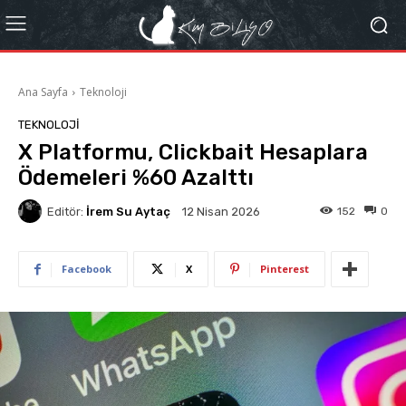
Ana Sayfa
Teknoloji
TEKNOLOJI
X Platformu, Clickbait Hesaplara
Ödemeleri %60 Azalttı
Editör:
İrem Su Aytaç
152
0
12 Nisan 2026
Facebook
X
Pinterest