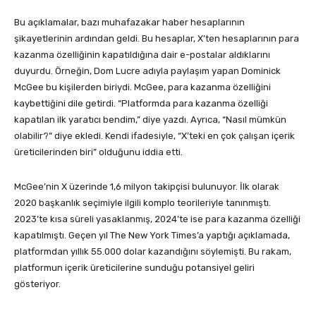
Bu açıklamalar, bazı muhafazakar haber hesaplarının
şikayetlerinin ardından geldi. Bu hesaplar, X’ten hesaplarının para
kazanma özelliğinin kapatıldığına dair e-postalar aldıklarını
duyurdu. Örneğin, Dom Lucre adıyla paylaşım yapan Dominick
McGee bu kişilerden biriydi. McGee, para kazanma özelliğini
kaybettiğini dile getirdi. “Platformda para kazanma özelliği
kapatılan ilk yaratıcı bendim,” diye yazdı. Ayrıca, “Nasıl mümkün
olabilir?” diye ekledi. Kendi ifadesiyle, “X’teki en çok çalışan içerik
üreticilerinden biri” olduğunu iddia etti.
McGee’nin X üzerinde 1,6 milyon takipçisi bulunuyor. İlk olarak
2020 başkanlık seçimiyle ilgili komplo teorileriyle tanınmıştı.
2023’te kısa süreli yasaklanmış, 2024’te ise para kazanma özelliği
kapatılmıştı. Geçen yıl The New York Times’a yaptığı açıklamada,
platformdan yıllık 55.000 dolar kazandığını söylemişti. Bu rakam,
platformun içerik üreticilerine sunduğu potansiyel geliri
gösteriyor.