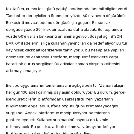
Nikita Bier, cumartesi günü yaptığı açıklamada önemli bilgiler verdi.
Tüm haber derleyicilerin ödemeleri yüzde 60 oranında düşürüldü.
Bu kesinti mevcut ödeme döngüsü için geçerli. Bir sonraki
döngüde yüzde 20’lik ek bir azaltma daha olacak. Bu, toplamda
yüzde 80’e varan bir kesinti anlamına geliyor. Sosyal ağ, ‘🚨SON
DAKİKA’ ifadelerini sıkça kullanan yayıncıları da hedef alıyor. Bu tür
yayıncılar, clickbait içerikleriyle tanınıyor. X, bu hesaplara yapılan
ödemeleri de azaltacak. Platform, manipülatif içeriklere karşı
kararlı bir duruş sergiliyor. Bu adımlar, zaman akışının kalitesini
artırmayı amaçlıyor.
Bier, bu uygulamanın temel amacını açıkça belirtti. “Zaman akışını
her gün 100 adet çalınmış paylaşım dolduruyor.” Bu durum, gerçek
içerik üreticilerini platformdan uzaklaştırdı. Yeni yazarların
büyümesini engelledi. X, ifade özgürlüğünü kısıtlamayacağını
vurguladı. Ancak, platformun manipülasyonuna tolerans
göstermeyecek. Kullanıcıların manipülasyonu da tazmin
edilmeyecek. Bu politika, adil bir ortam yaratmayı hedefliyor.
Platform, orijinal ve değerli içeriği teşvik ediyor.