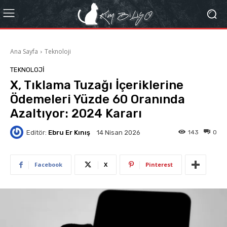
Ana Sayfa
Teknoloji
TEKNOLOJI
X, Tıklama Tuzağı İçeriklerine
Ödemeleri Yüzde 60 Oranında
Azaltıyor: 2024 Kararı
Editör:
Ebru Er Kınış
143
0
14 Nisan 2026
Facebook
X
Pinterest