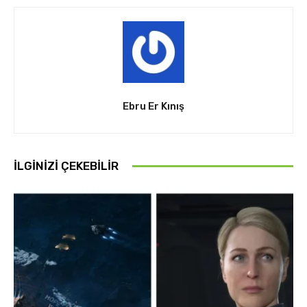
Ebru Er Kınış
İLGINIZI ÇEKEBILIR