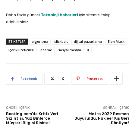
Daha fazla güncel
Teknoloji haberleri
için sitemizi takip
edebilirsiniz.
ETIKETLER
algoritma
clickbait
dijital pazarlama
Elon Musk
içerik üreticileri
ödeme
sosyal medya
X
Facebook
X
Pinterest
ÖNCEKI İÇERIK
SONRAKI İÇERIK
Booking.com’da Kritik Veri
Metro 2039 Resmen
Sızıntısı: Yüz Binlerce
Duyuruldu: Nükleer Kış Geri
Müşteri Bilgisi Riskte!
Dönüyor!