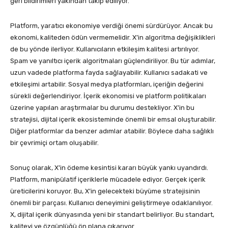
geri bildirimleri yakından takip ediliyor.
Platform, yaratıcı ekonomiye verdiği önemi sürdürüyor. Ancak bu
ekonomi, kaliteden ödün vermemelidir. X’in algoritma değişiklikleri
de bu yönde ilerliyor. Kullanıcıların etkileşim kalitesi artırılıyor.
Spam ve yanıltıcı içerik algoritmaları güçlendiriliyor. Bu tür adımlar,
uzun vadede platforma fayda sağlayabilir. Kullanıcı sadakati ve
etkileşimi artabilir. Sosyal medya platformları, içeriğin değerini
sürekli değerlendiriyor. İçerik ekonomisi ve platform politikaları
üzerine yapılan araştırmalar bu durumu destekliyor. X’in bu
stratejisi, dijital içerik ekosisteminde önemli bir emsal oluşturabilir.
Diğer platformlar da benzer adımlar atabilir. Böylece daha sağlıklı
bir çevrimiçi ortam oluşabilir.
Sonuç olarak, X’in ödeme kesintisi kararı büyük yankı uyandırdı.
Platform, manipülatif içeriklerle mücadele ediyor. Gerçek içerik
üreticilerini koruyor. Bu, X’in gelecekteki büyüme stratejisinin
önemli bir parçası. Kullanıcı deneyimini geliştirmeye odaklanılıyor.
X, dijital içerik dünyasında yeni bir standart belirliyor. Bu standart,
kaliteyi ve özgünlüğü ön plana çıkarıyor.