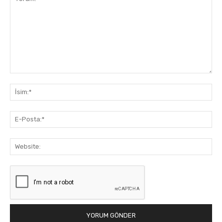
Yorum:
İsi
E-
Pos
Web